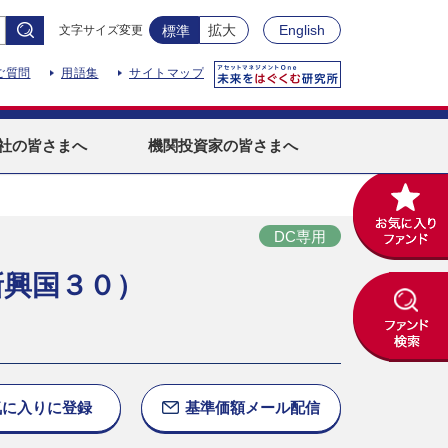
拡大
English
文字サイズ変更
標準
ご質問
用語集
サイトマップ
社
の皆さまへ
機関投資家
の皆さまへ
DC専用
新興国３０）
気に入りに
登録
基準価額
メール配信