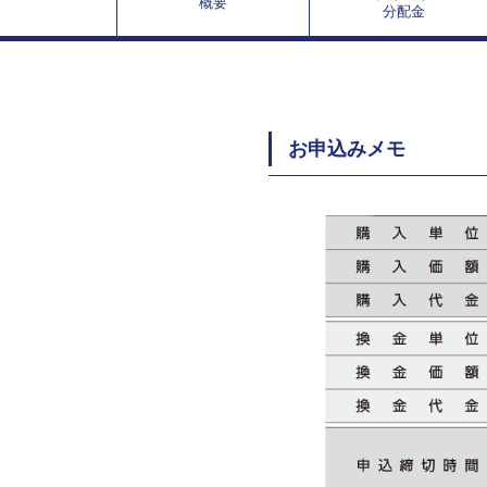
概要
分配金
お申込みメモ