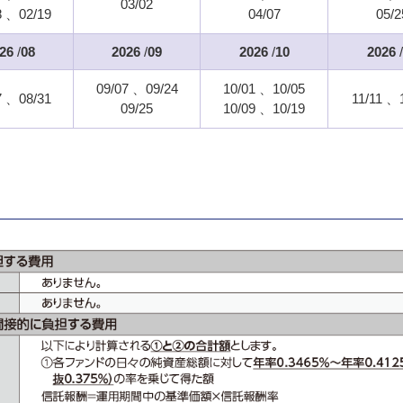
03/02
8
02/19
04/07
05/2
26
/
08
2026
/
09
2026
/
10
2026
/
09/07
09/24
10/01
10/05
7
08/31
11/11
09/25
10/09
10/19