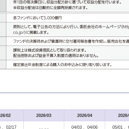
026
/
02
2026
/
03
2026
/
04
2026
/
6
02/17
04/03
04/06
05/01