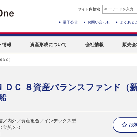
サイト内検索
電子公告
お問い合わせ
よくある
ト
情報
資産形成
について
会社情報
販売会
国３０）
Ｍ ＤＣ ８資産バランスファンド（
船
信／内外／資産複合／インデックス型
お
Ｃ宝船３０
日