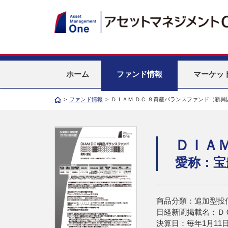
ホーム
ファンド情報
マーケッ
>
ファンド情報
>
ＤＩＡＭ ＤＣ ８資産バランスファンド（新興
ＤＩＡ
愛称：宝
商品分類：追加型投
日経新聞掲載名：Ｄ
決算日：毎年1月11