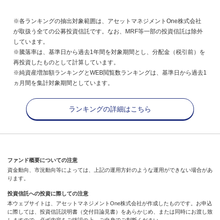
※各ランキングの抽出対象範囲は、アセットマネジメントOne株式会社
が取扱う全ての公募投資信託です。なお、MRF等一部の投資信託は除外
しています。
※騰落率は、基準日から過去1年間を対象期間とし、分配金（税引前）を
再投資したものとして計算しています。
※純資産増加額ランキングとWEB閲覧数ランキングは、基準日から過去1
ヵ月間を集計対象期間としています。
ランキングの詳細はこちら
ファンド概要についての注意
資金動向、市況動向等によっては、上記の運用方針のような運用ができない場合があ
ります。
投資信託への投資に際しての注意
本ウェブサイトは、アセットマネジメントOne株式会社が作成したものです。お申込
に際しては、投資信託説明書（交付目論見書）をあらかじめ、または同時にお渡し致
しますので、必ず内容をご確認の上、ご自身でご判断ください。