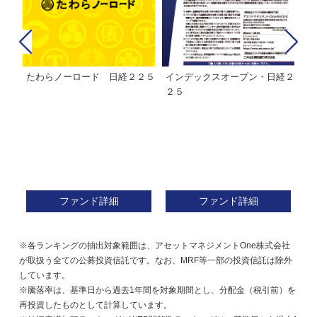
日経２
ＭＨＡＭ株式インデックスファ
インデックスミリオン
ンド２２５
ファンド詳細
ファンド詳細
※各ランキングの抽出対象範囲は、アセットマネジメントOne株式会社
が取扱う全ての公募投資信託です。なお、MRF等一部の投資信託は除外
しています。
※騰落率は、基準日から過去1年間を対象期間とし、分配金（税引前）を
再投資したものとして計算しています。