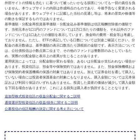
外部サイトの情報も含む）に基づいて被ったいかなる損害についても一切の責任を負
いません。本ウェブサイトの内容は作成時点のものであり、今後予告なく変更される
場合があります。本ウェブサイトに記載した当社の見通し等は、将来の景気や株価等
の動きを保証するものではありません。
基準価額・分配金再投資基準価額・分配金込み基準価額は信託報酬控除後の価額で
す。当初元本が1口1円のファンドについては1万口当たりの価額を、それ以外のファ
ンドについては1口あたりの価額を表示しています。換金時の費用・税金等は考慮し
ておりません。ただし、ETFの表記している口数については別途ご確認ください。分
配金の表示数値は、基準価額の表示口数当たり課税前の金額です。表示方法について
は、公社債投信は小数点第二位まで、その他のファンドは整数部のみとしているた
め、実際の分配金額と表示上の差異が生じることがあります。
運用状況によっては、分配金額が変わる場合、あるいは分配金が支払われない場合が
あります。投資信託は、預金等や保険契約ではありません。また、預金保険機構およ
び保険契約者保護機構の保護の対象ではありません。加えて証券会社を通して購入し
ていない場合には投資者保護基金の対象にもなりません。購入金額については元本保
証および利回り保証のいずれもありません。投資した資産の価値が減少して購入金額
を下回る場合がありますが、これによる損失は購入者が負担することとなります。
追加型株式投資信託の収益分配金に関するご説明
通貨選択型投資信託の収益/損失に関するご説明
公募投信の信託報酬の決定に関する考え方について