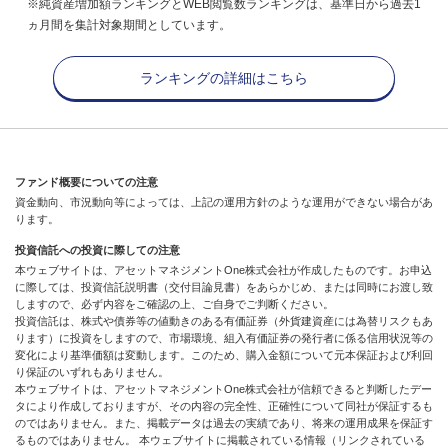
※純資産増加額ランキングとWEB閲覧数ランキングは、基準日から過去1
ヵ月間を集計対象期間としています。
ランキングの詳細はこちら
ファンド概要についての注意
資金動向、市況動向等によっては、上記の運用方針のような運用ができない場合があ
ります。
投資信託への投資に際しての注意
本ウェブサイトは、アセットマネジメントOne株式会社が作成したものです。お申込
に際しては、投資信託説明書（交付目論見書）をあらかじめ、または同時にお渡し致
しますので、必ず内容をご確認の上、ご自身でご判断ください。
投資信託は、株式や債券等の値動きのある有価証券（外貨建資産には為替リスクもあ
ります）に投資をしますので、市場環境、組入有価証券の発行者に係る信用状況等の
変化により基準価額は変動します。このため、購入金額について元本保証および利回
り保証のいずれもありません。
本ウェブサイトは、アセットマネジメントOne株式会社が信頼できると判断したデー
タにより作成しておりますが、その内容の完全性、正確性について同社が保証するも
のではありません。また、掲載データは過去の実績であり、将来の運用成果を保証す
るものではありません。 本ウェブサイトに掲載されている情報（リンクされている