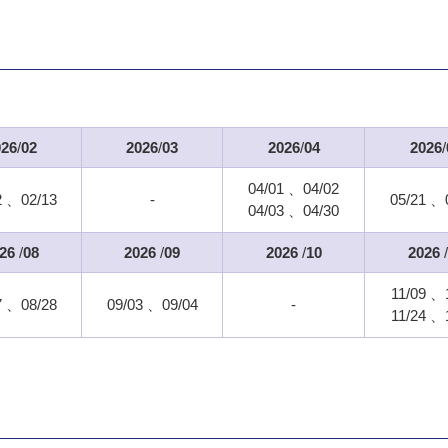
026
/
02
2026
/
03
2026
/
04
2026
/
04/01
04/02
2
02/13
-
05/21
04/03
04/30
26
/
08
2026
/
09
2026
/
10
2026
/
11/09
7
08/28
09/03
09/04
-
11/24