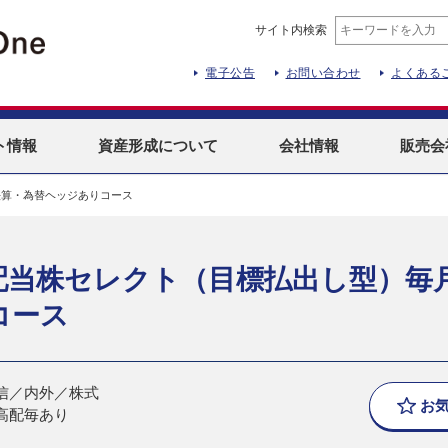
サイト内検索
電子公告
お問い合わせ
よくある
ト
情報
資産形成
について
会社情報
販売会
決算・為替ヘッジありコース
配当株セレクト（目標払出し型）毎
コース
信／内外／株式
お
高配毎あり