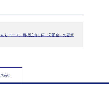
ジありコース』目標払出し額（分配金）の更新
販売会社