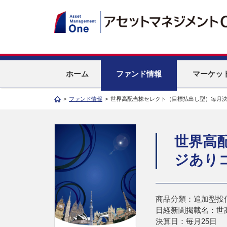
ホーム
ファンド情報
マーケッ
>
ファンド情報
>
世界高配当株セレクト（目標払出し型）毎月
世界高
ジあり
商品分類：追加型投
日経新聞掲載名：世
決算日：毎月25日