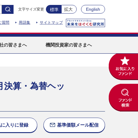
拡大
English
文字サイズ変更
標準
ご質問
用語集
サイトマップ
社
の皆さまへ
機関投資家
の皆さまへ
月決算・為替ヘッ
気に入りに
登録
基準価額
メール配信