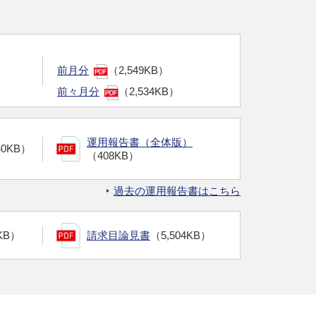
前月分
（2,549KB）
前々月分
（2,534KB）
運用報告書（全体版）
40KB）
（408KB）
過去の運用報告書はこちら
KB）
請求目論見書
（5,504KB）