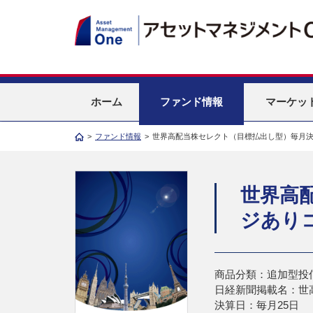
ホーム
ファンド情報
マーケッ
>
ファンド情報
>
世界高配当株セレクト（目標払出し型）毎月
世界高
ジあり
商品分類：追加型投
日経新聞掲載名：世
決算日：毎月25日