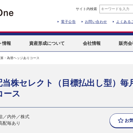
サイト内検索
電子公告
お問い合わせ
よくある
ト
情報
資産形成
について
会社情報
販売会
決算・為替ヘッジありコース
配当株セレクト（目標払出し型）毎
コース
信／内外／株式
お
高配毎あり