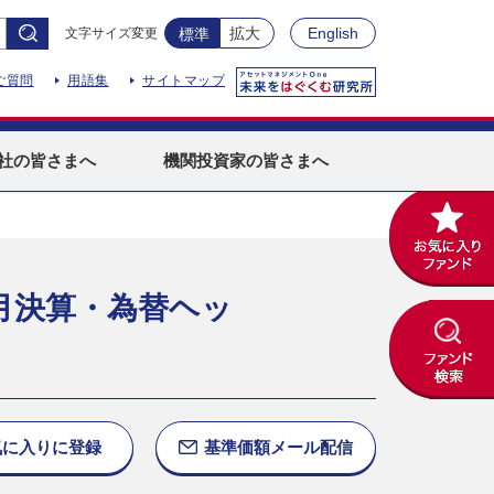
拡大
English
文字サイズ変更
標準
ご質問
用語集
サイトマップ
社
の皆さまへ
機関投資家
の皆さまへ
月決算・為替ヘッ
気に入りに
登録
基準価額
メール配信