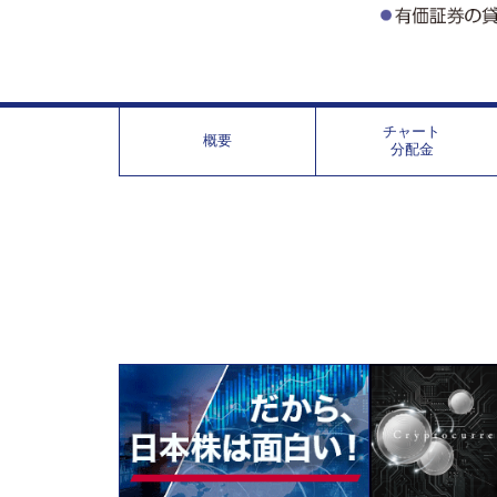
チャート
概要
分配金