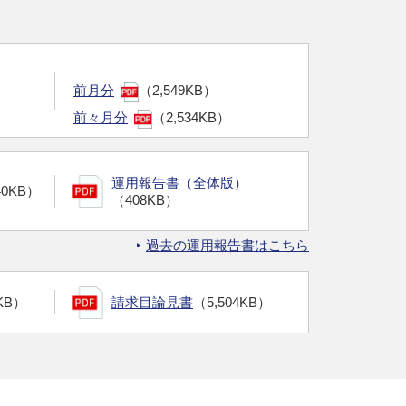
前月分
（2,549KB）
前々月分
（2,534KB）
運用報告書（全体版）
40KB）
（408KB）
過去の運用報告書はこちら
KB）
請求目論見書
（5,504KB）