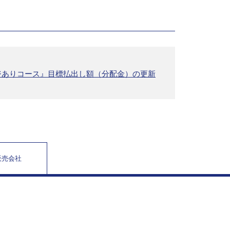
ジありコース』目標払出し額（分配金）の更新
販売会社