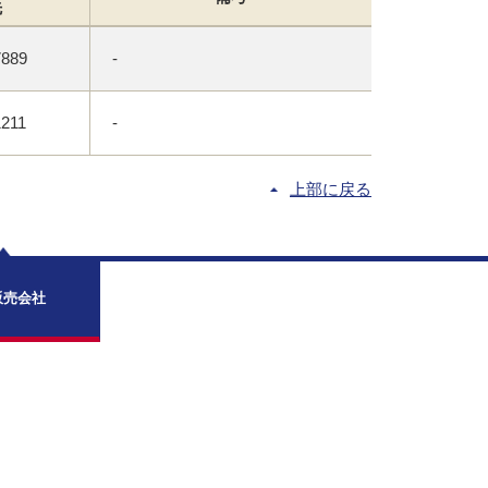
先
7889
-
1211
-
上部に戻る
販売会社