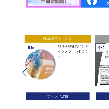
グ
騰落率ランキング
ックスオープ
ＭＨＡＭ株式インデ
５位
６位
経２２５
ックスファンド２２
５
ファンド詳細