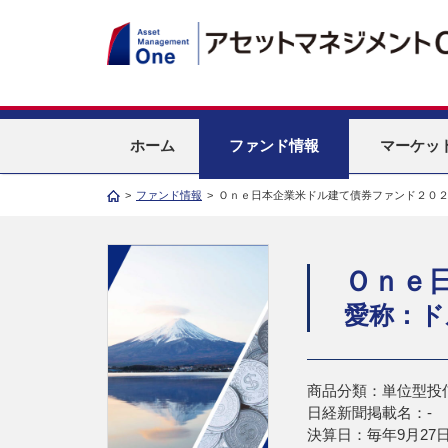
ホーム
ファンド情報
マーケッ
>
ファンド情報
>
Ｏｎｅ日本企業米ドル建て債券ファンド２０
Ｏｎｅ
愛称：ド
商品分類：単位型投
日経新聞掲載名：-
決算日：毎年9月27