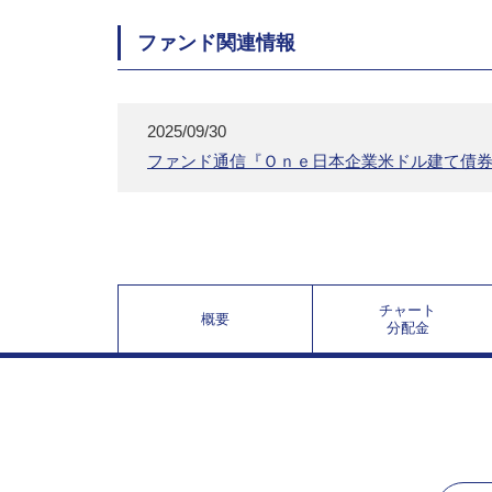
ファンド関連情報
2025/09/30
ファンド通信『Ｏｎｅ日本企業米ドル建て債
チャート
概要
分配金