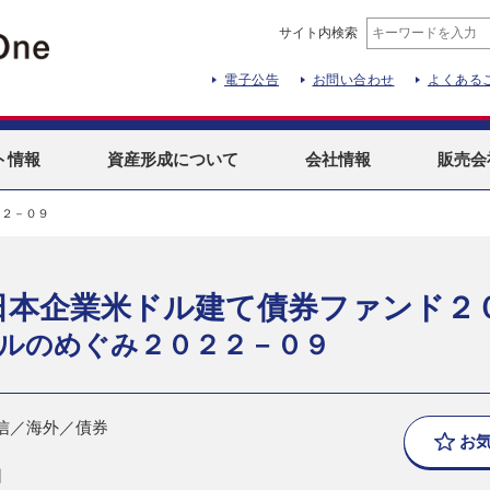
サイト内検索
電子公告
お問い合わせ
よくある
ト
情報
資産形成
について
会社情報
販売会
２２－０９
日本企業米ドル建て債券ファンド２
ルのめぐみ２０２２－０９
信／海外／債券
お
日