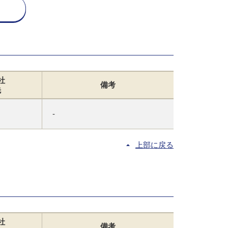
社
備考
先
-
上部に戻る
社
備考