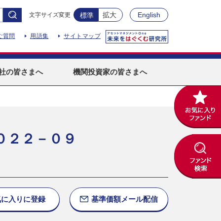
拡大
English
文字サイズ変更
標準
ご質問
用語集
サイトマップ
社
の皆さまへ
機関投資家
の皆さまへ
０２２－０９
気に入りに
登録
基準価額
メール配信