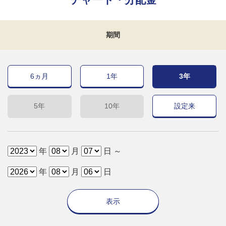
期間
6ヵ月
1年
3年
5年
10年
設定来
年
月
日 ～
年
月
日
表示