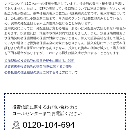
ンドについては1口あたりの価額を表示しています。換金時の費用・税金等は考慮し
ておりません。ただし、ETFの表記している口数については別途ご確認ください。分
配金の表示数値は、基準価額の表示口数当たり課税前の金額です。表示方法について
は、公社債投信は小数点第二位まで、その他のファンドは整数部のみとしているた
め、実際の分配金額と表示上の差異が生じることがあります。
運用状況によっては、分配金額が変わる場合、あるいは分配金が支払われない場合が
あります。投資信託は、預金等や保険契約ではありません。また、預金保険機構およ
び保険契約者保護機構の保護の対象ではありません。加えて証券会社を通して購入し
ていない場合には投資者保護基金の対象にもなりません。購入金額については元本保
証および利回り保証のいずれもありません。投資した資産の価値が減少して購入金額
を下回る場合がありますが、これによる損失は購入者が負担することとなります。
追加型株式投資信託の収益分配金に関するご説明
通貨選択型投資信託の収益/損失に関するご説明
公募投信の信託報酬の決定に関する考え方について
投資信託に関するお問い合わせは
コールセンターまでお電話ください
0120-104-694