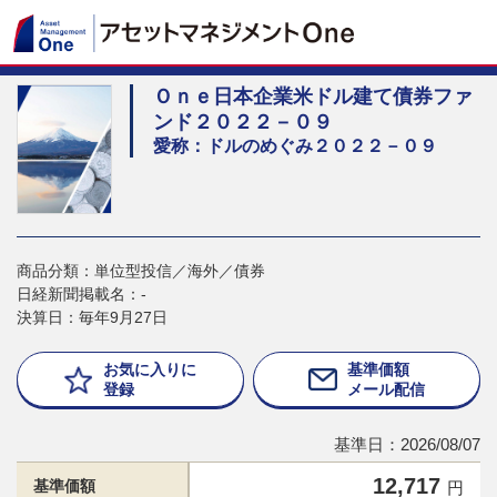
Ｏｎｅ日本企業米ドル建て債券ファ
ンド２０２２－０９
愛称：ドルのめぐみ２０２２－０９
商品分類：単位型投信／海外／債券
日経新聞掲載名：-
決算日：毎年9月27日
お気に入りに
基準価額
登録
メール配信
基準日：2026/08/07
12,717
基準価額
円