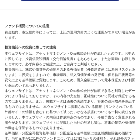
ファンド概要についての注意
資金動向、市況動向等によっては、上記の運用方針のような運用ができない場合があ
ります。
投資信託への投資に際しての注意
本ウェブサイトは、アセットマネジメントOne株式会社が作成したものです。お申込
に際しては、投資信託説明書（交付目論見書）をあらかじめ、または同時にお渡し致
しますので、必ず内容をご確認の上、ご自身でご判断ください。
投資信託は、株式や債券等の値動きのある有価証券（外貨建資産には為替リスクもあ
ります）に投資をしますので、市場環境、組入有価証券の発行者に係る信用状況等の
変化により基準価額は変動します。このため、購入金額について元本保証および利回
り保証のいずれもありません。
本ウェブサイトは、アセットマネジメントOne株式会社が信頼できると判断したデー
タにより作成しておりますが、その内容の完全性、正確性について同社が保証するも
のではありません。また、掲載データは過去の実績であり、将来の運用成果を保証す
るものではありません。 本ウェブサイトに掲載されている情報（リンクされている
外部サイトの情報も含む）に基づいて被ったいかなる損害についても一切の責任を負
いません。本ウェブサイトの内容は作成時点のものであり、今後予告なく変更される
場合があります。本ウェブサイトに記載した当社の見通し等は、将来の景気や株価等
の動きを保証するものではありません。
基準価額・分配金再投資基準価額・分配金込み基準価額は信託報酬控除後の価額で
す。当初元本が1口1円のファンドについては1万口当たりの価額を、それ以外のファ