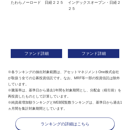
たわらノーロード 日経２２５
インデックスオープン・日経２
Ｍ
株式フ
２５
ン
ファンド詳細
ファンド詳細
※各ランキングの抽出対象範囲は、アセットマネジメントOne株式会社
が取扱う全ての公募投資信託です。なお、MRF等一部の投資信託は除外
しています。
※騰落率は、基準日から過去1年間を対象期間とし、分配金（税引前）を
再投資したものとして計算しています。
※純資産増加額ランキングとWEB閲覧数ランキングは、基準日から過去1
ヵ月間を集計対象期間としています。
ランキングの詳細はこちら