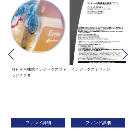
経２
ＭＨＡＭ株式インデックスファ
インデックスミリオン
イ
ンド２２５
ァ
ファンド詳細
ファンド詳細