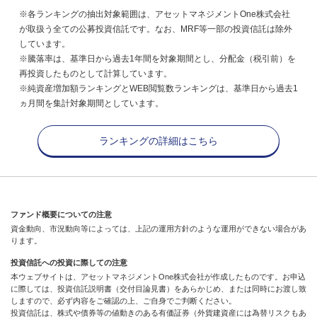
※各ランキングの抽出対象範囲は、アセットマネジメントOne株式会社
が取扱う全ての公募投資信託です。なお、MRF等一部の投資信託は除外
しています。
※騰落率は、基準日から過去1年間を対象期間とし、分配金（税引前）を
再投資したものとして計算しています。
※純資産増加額ランキングとWEB閲覧数ランキングは、基準日から過去1
ヵ月間を集計対象期間としています。
ランキングの詳細はこちら
ファンド概要についての注意
資金動向、市況動向等によっては、上記の運用方針のような運用ができない場合があ
ります。
投資信託への投資に際しての注意
本ウェブサイトは、アセットマネジメントOne株式会社が作成したものです。お申込
に際しては、投資信託説明書（交付目論見書）をあらかじめ、または同時にお渡し致
しますので、必ず内容をご確認の上、ご自身でご判断ください。
投資信託は、株式や債券等の値動きのある有価証券（外貨建資産には為替リスクもあ