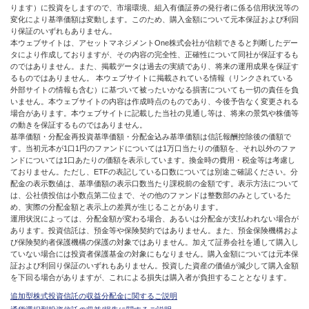
ります）に投資をしますので、市場環境、組入有価証券の発行者に係る信用状況等の
変化により基準価額は変動します。このため、購入金額について元本保証および利回
り保証のいずれもありません。
本ウェブサイトは、アセットマネジメントOne株式会社が信頼できると判断したデー
タにより作成しておりますが、その内容の完全性、正確性について同社が保証するも
のではありません。また、掲載データは過去の実績であり、将来の運用成果を保証す
るものではありません。 本ウェブサイトに掲載されている情報（リンクされている
外部サイトの情報も含む）に基づいて被ったいかなる損害についても一切の責任を負
いません。本ウェブサイトの内容は作成時点のものであり、今後予告なく変更される
場合があります。本ウェブサイトに記載した当社の見通し等は、将来の景気や株価等
の動きを保証するものではありません。
基準価額・分配金再投資基準価額・分配金込み基準価額は信託報酬控除後の価額で
す。当初元本が1口1円のファンドについては1万口当たりの価額を、それ以外のファ
ンドについては1口あたりの価額を表示しています。換金時の費用・税金等は考慮し
ておりません。ただし、ETFの表記している口数については別途ご確認ください。分
配金の表示数値は、基準価額の表示口数当たり課税前の金額です。表示方法について
は、公社債投信は小数点第二位まで、その他のファンドは整数部のみとしているた
め、実際の分配金額と表示上の差異が生じることがあります。
運用状況によっては、分配金額が変わる場合、あるいは分配金が支払われない場合が
あります。投資信託は、預金等や保険契約ではありません。また、預金保険機構およ
び保険契約者保護機構の保護の対象ではありません。加えて証券会社を通して購入し
ていない場合には投資者保護基金の対象にもなりません。購入金額については元本保
証および利回り保証のいずれもありません。投資した資産の価値が減少して購入金額
を下回る場合がありますが、これによる損失は購入者が負担することとなります。
追加型株式投資信託の収益分配金に関するご説明