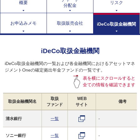
概要
リスク
分配金
お申込みメモ
取扱販売会社
iDeCo取扱金融機関
iDeCo取扱金融機関
iDeCo取扱金融機関の一覧および各金融機関におけるアセットマネ
ジメントOneの確定拠出年金ファンドの一覧です。
表を横にスクロールすると
全ての情報を確認できます
取扱
WEB
取扱金融機関名
備考
ファンド
サイト
清水銀行
一覧
-
ソニー銀行
一覧
-