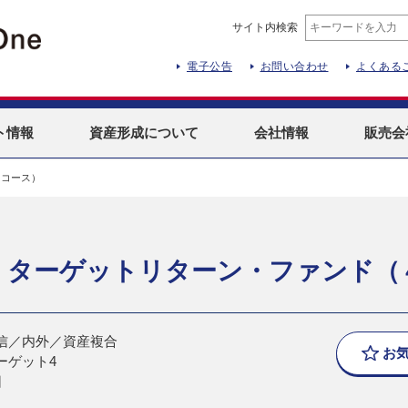
サイト内検索
電子公告
お問い合わせ
よくある
ト
情報
資産形成
について
会社情報
販売会
％コース）
 ターゲットリターン・ファンド（
信／内外／資産複合
お
ーゲット4
日