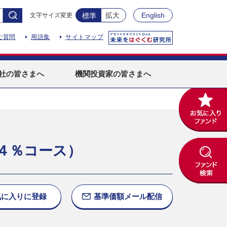
拡大
English
文字サイズ変更
標準
ご質問
用語集
サイトマップ
社
の皆さまへ
機関投資家
の皆さまへ
４％コース）
気に入りに
登録
基準価額
メール配信