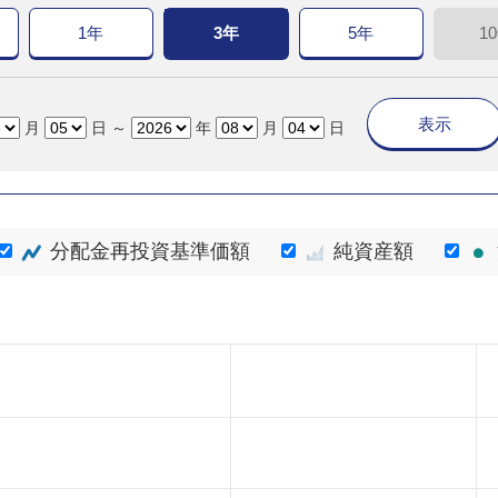
1年
3年
5年
1
表示
月
日 ～
年
月
日
分配金再投資基準価額
純資産額