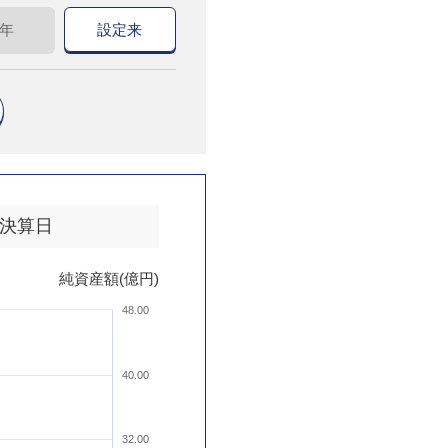
0年
設定来
決算日
純資産額(億円)
48.00
40.00
32.00