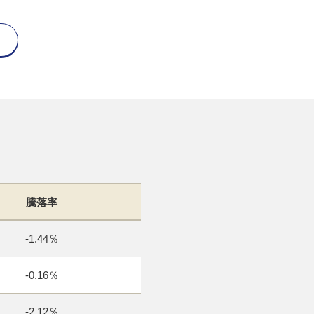
騰落率
-1.44％
-0.16％
-2.12％