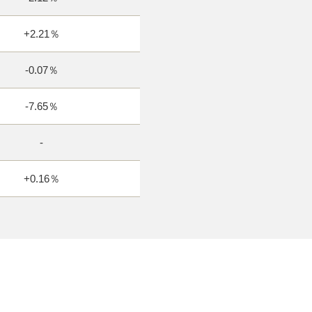
+2.21％
-0.07％
-7.65％
-
+0.16％