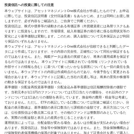
投資信託への投資に際しての注意
本ウェブサイトは、アセットマネジメントOne株式会社が作成したものです。お申込
に際しては、投資信託説明書（交付目論見書）をあらかじめ、または同時にお渡し致
しますので、必ず内容をご確認の上、ご自身でご判断ください。
投資信託は、株式や債券等の値動きのある有価証券（外貨建資産には為替リスクもあ
ります）に投資をしますので、市場環境、組入有価証券の発行者に係る信用状況等の
変化により基準価額は変動します。このため、購入金額について元本保証および利回
り保証のいずれもありません。
本ウェブサイトは、アセットマネジメントOne株式会社が信頼できると判断したデー
タにより作成しておりますが、その内容の完全性、正確性について同社が保証するも
のではありません。また、掲載データは過去の実績であり、将来の運用成果を保証す
るものではありません。 本ウェブサイトに掲載されている情報（リンクされている
外部サイトの情報も含む）に基づいて被ったいかなる損害についても一切の責任を負
いません。本ウェブサイトの内容は作成時点のものであり、今後予告なく変更される
場合があります。本ウェブサイトに記載した当社の見通し等は、将来の景気や株価等
の動きを保証するものではありません。
基準価額・分配金再投資基準価額・分配金込み基準価額は信託報酬控除後の価額で
す。当初元本が1口1円のファンドについては1万口当たりの価額を、それ以外のファ
ンドについては1口あたりの価額を表示しています。換金時の費用・税金等は考慮し
ておりません。ただし、ETFの表記している口数については別途ご確認ください。分
配金の表示数値は、基準価額の表示口数当たり課税前の金額です。表示方法について
は、公社債投信は小数点第二位まで、その他のファンドは整数部のみとしているた
め、実際の分配金額と表示上の差異が生じることがあります。
運用状況によっては、分配金額が変わる場合、あるいは分配金が支払われない場合が
あります。投資信託は、預金等や保険契約ではありません。また、預金保険機構およ
び保険契約者保護機構の保護の対象ではありません。加えて証券会社を通して購入し