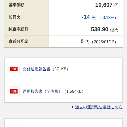
10,607
基準価額
円
-14
前日比
円 （-0.13%）
538.90
純資産総額
億円
0
直近分配金
円（2026/01/13）
交付運用報告書
（671KB）
運用報告書（全体版）
（1,554KB）
過去の運用報告書はこちら