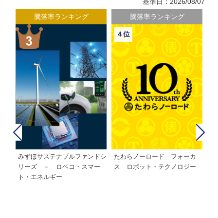
基準日：2026/08/07
騰落率ランキング
騰落率ランキング
５位
６位
カ
たわらノーロード 日経２２５
インデックスオープン・日経２
イ
ー
２５