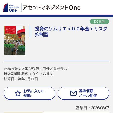
DC専用
投資のソムリエ＜ＤＣ年金＞リスク
抑制型
商品分類：追加型投信／内外／資産複合
日経新聞掲載名：ＤＣソム抑制
決算日：毎年1月11日
お気に入りに
基準価額
登録
メール配信
基準日：2026/08/07