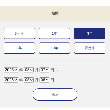
期間
6ヵ月
1年
3年
5年
10年
設定来
年
月
日 ～
年
月
日
表示