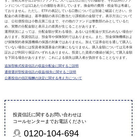
す。当初元本が1口1円のファンドについては1万口当たりの価額を、それ以外のファ
ンドについては1口あたりの価額を表示しています。換金時の費用・税金等は考慮し
ておりません。ただし、ETFの表記している口数については別途ご確認ください。分
配金の表示数値は、基準価額の表示口数当たり課税前の金額です。表示方法について
は、公社債投信は小数点第二位まで、その他のファンドは整数部のみとしているた
め、実際の分配金額と表示上の差異が生じることがあります。
運用状況によっては、分配金額が変わる場合、あるいは分配金が支払われない場合が
あります。投資信託は、預金等や保険契約ではありません。また、預金保険機構およ
び保険契約者保護機構の保護の対象ではありません。加えて証券会社を通して購入し
ていない場合には投資者保護基金の対象にもなりません。購入金額については元本保
証および利回り保証のいずれもありません。投資した資産の価値が減少して購入金額
を下回る場合がありますが、これによる損失は購入者が負担することとなります。
追加型株式投資信託の収益分配金に関するご説明
通貨選択型投資信託の収益/損失に関するご説明
公募投信の信託報酬の決定に関する考え方について
投資信託に関するお問い合わせは
コールセンターまでお電話ください
0120-104-694