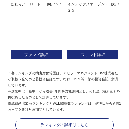
たわらノーロード 日経２２５
インデックスオープン・日経２
Ｍ
株式フ
２５
ン
ファンド詳細
ファンド詳細
※各ランキングの抽出対象範囲は、アセットマネジメントOne株式会社
が取扱う全ての公募投資信託です。なお、MRF等一部の投資信託は除外
しています。
※騰落率は、基準日から過去1年間を対象期間とし、分配金（税引前）を
再投資したものとして計算しています。
※純資産増加額ランキングとWEB閲覧数ランキングは、基準日から過去1
ヵ月間を集計対象期間としています。
ランキングの詳細はこちら