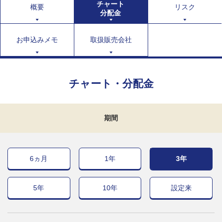
チャート
概要
リスク
分配金
お申込みメモ
取扱販売会社
チャート・分配金
期間
6ヵ月
1年
3年
5年
10年
設定来