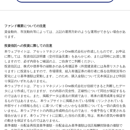
ファンド概要についての注意
資金動向、市況動向等によっては、上記の運用方針のような運用ができない場合があ
ります。
投資信託への投資に際しての注意
本ウェブサイトは、アセットマネジメントOne株式会社が作成したものです。お申込
に際しては、投資信託説明書（交付目論見書）をあらかじめ、または同時にお渡し致
しますので、必ず内容をご確認の上、ご自身でご判断ください。
投資信託は、株式や債券等の値動きのある有価証券（外貨建資産には為替リスクもあ
ります）に投資をしますので、市場環境、組入有価証券の発行者に係る信用状況等の
変化により基準価額は変動します。このため、購入金額について元本保証および利回
り保証のいずれもありません。
本ウェブサイトは、アセットマネジメントOne株式会社が信頼できると判断したデー
タにより作成しておりますが、その内容の完全性、正確性について同社が保証するも
のではありません。また、掲載データは過去の実績であり、将来の運用成果を保証す
るものではありません。 本ウェブサイトに掲載されている情報（リンクされている
外部サイトの情報も含む）に基づいて被ったいかなる損害についても一切の責任を負
いません。本ウェブサイトの内容は作成時点のものであり、今後予告なく変更される
場合があります。本ウェブサイトに記載した当社の見通し等は、将来の景気や株価等
の動きを保証するものではありません。
基準価額・分配金再投資基準価額・分配金込み基準価額は信託報酬控除後の価額で