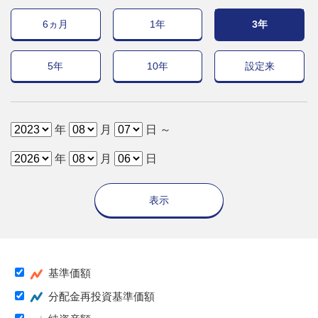
6ヵ月
1年
3年
5年
10年
設定来
年
月
日 ～
年
月
日
表示
基準価額
分配金再投資基準価額