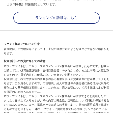
ヵ月間を集計対象期間としています。
ランキングの詳細はこちら
ファンド概要についての注意
資金動向、市況動向等によっては、上記の運用方針のような運用ができない場合があ
ります。
投資信託への投資に際しての注意
本ウェブサイトは、アセットマネジメントOne株式会社が作成したものです。お申込
に際しては、投資信託説明書（交付目論見書）をあらかじめ、または同時にお渡し致
しますので、必ず内容をご確認の上、ご自身でご判断ください。
投資信託は、株式や債券等の値動きのある有価証券（外貨建資産には為替リスクもあ
ります）に投資をしますので、市場環境、組入有価証券の発行者に係る信用状況等の
変化により基準価額は変動します。このため、購入金額について元本保証および利回
り保証のいずれもありません。
本ウェブサイトは、アセットマネジメントOne株式会社が信頼できると判断したデー
タにより作成しておりますが、その内容の完全性、正確性について同社が保証するも
のではありません。また、掲載データは過去の実績であり、将来の運用成果を保証す
るものではありません。 本ウェブサイトに掲載されている情報（リンクされている