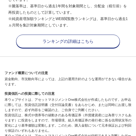
※騰落率は、基準日から過去1年間を対象期間とし、分配金（税引前）を
再投資したものとして計算しています。
※純資産増加額ランキングとWEB閲覧数ランキングは、基準日から過去1
ヵ月間を集計対象期間としています。
ランキングの詳細はこちら
ファンド概要についての注意
資金動向、市況動向等によっては、上記の運用方針のような運用ができない場合があ
ります。
投資信託への投資に際しての注意
本ウェブサイトは、アセットマネジメントOne株式会社が作成したものです。お申込
に際しては、投資信託説明書（交付目論見書）をあらかじめ、または同時にお渡し致
しますので、必ず内容をご確認の上、ご自身でご判断ください。
投資信託は、株式や債券等の値動きのある有価証券（外貨建資産には為替リスクもあ
ります）に投資をしますので、市場環境、組入有価証券の発行者に係る信用状況等の
変化により基準価額は変動します。このため、購入金額について元本保証および利回
り保証のいずれもありません。
本ウェブサイトは、アセットマネジメントOne株式会社が信頼できると判断したデー