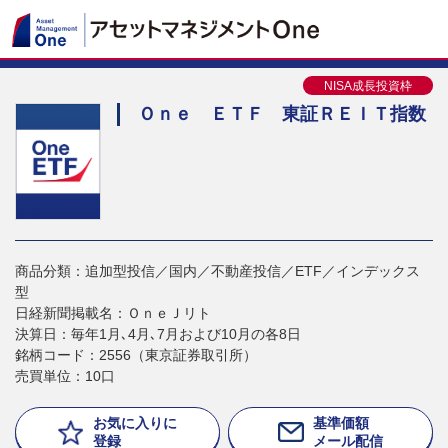
NISA成長投資枠
Ｏｎｅ ＥＴＦ 東証ＲＥＩＴ指数
商品分類：追加型投信／国内／不動産投信／ETF／インデックス
型
日経新聞掲載名：ＯｎｅＪリト
決算日：毎年1月､4月､7月および10月の各8日
銘柄コード：2556（東京証券取引所）
売買単位：10口
お気に入りに
基準価額
登録
メール配信