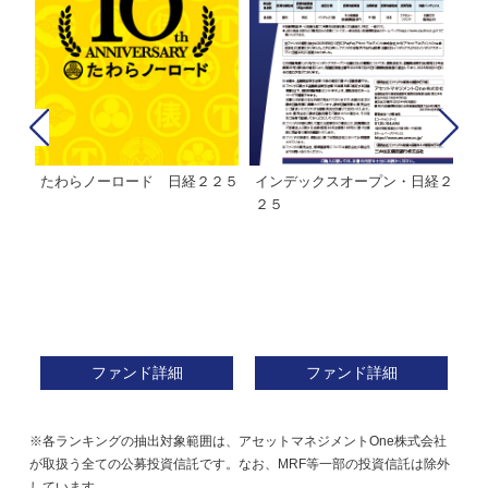
経２
ＭＨＡＭ株式インデックスファ
インデックスミリオン
イ
ンド２２５
ァ
ファンド詳細
ファンド詳細
※各ランキングの抽出対象範囲は、アセットマネジメントOne株式会社
が取扱う全ての公募投資信託です。なお、MRF等一部の投資信託は除外
しています。