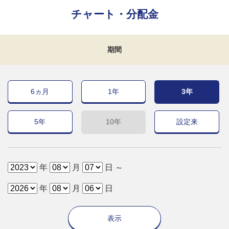
チャート・分配金
期間
6ヵ月
1年
3年
5年
10年
設定来
年
月
日 ～
年
月
日
表示