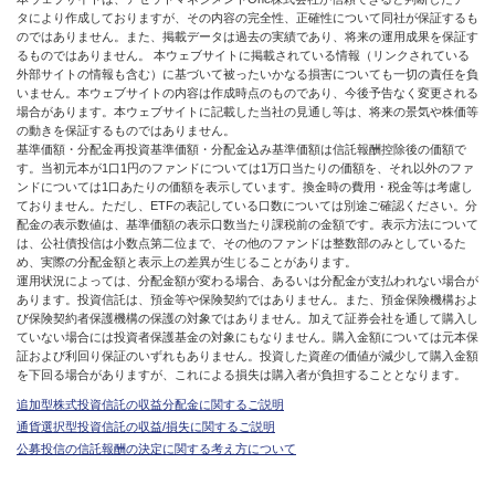
タにより作成しておりますが、その内容の完全性、正確性について同社が保証するも
のではありません。また、掲載データは過去の実績であり、将来の運用成果を保証す
るものではありません。 本ウェブサイトに掲載されている情報（リンクされている
外部サイトの情報も含む）に基づいて被ったいかなる損害についても一切の責任を負
いません。本ウェブサイトの内容は作成時点のものであり、今後予告なく変更される
場合があります。本ウェブサイトに記載した当社の見通し等は、将来の景気や株価等
の動きを保証するものではありません。
基準価額・分配金再投資基準価額・分配金込み基準価額は信託報酬控除後の価額で
す。当初元本が1口1円のファンドについては1万口当たりの価額を、それ以外のファ
ンドについては1口あたりの価額を表示しています。換金時の費用・税金等は考慮し
ておりません。ただし、ETFの表記している口数については別途ご確認ください。分
配金の表示数値は、基準価額の表示口数当たり課税前の金額です。表示方法について
は、公社債投信は小数点第二位まで、その他のファンドは整数部のみとしているた
め、実際の分配金額と表示上の差異が生じることがあります。
運用状況によっては、分配金額が変わる場合、あるいは分配金が支払われない場合が
あります。投資信託は、預金等や保険契約ではありません。また、預金保険機構およ
び保険契約者保護機構の保護の対象ではありません。加えて証券会社を通して購入し
ていない場合には投資者保護基金の対象にもなりません。購入金額については元本保
証および利回り保証のいずれもありません。投資した資産の価値が減少して購入金額
を下回る場合がありますが、これによる損失は購入者が負担することとなります。
追加型株式投資信託の収益分配金に関するご説明
通貨選択型投資信託の収益/損失に関するご説明
公募投信の信託報酬の決定に関する考え方について