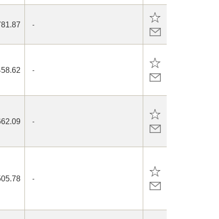
781.87
-
458.62
-
662.09
-
505.78
-