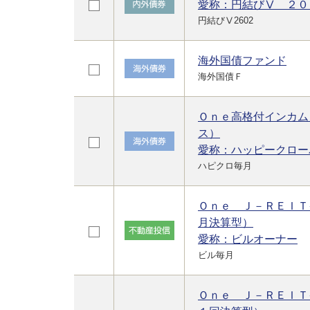
愛称：円結びⅤ ２０
円結びⅤ2602
海外国債ファンド
海外国債Ｆ
Ｏｎｅ高格付インカム
ス）
愛称：ハッピークロー
ハピクロ毎月
Ｏｎｅ Ｊ－ＲＥＩＴ
月決算型）
愛称：ビルオーナー
ビル毎月
Ｏｎｅ Ｊ－ＲＥＩＴ