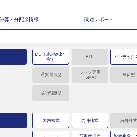
決算・分配金情報
関連レポート
DC（確定拠出年
ETF
インデック
金）
ラップ専用
通貨選択型
単位型
（SMA）
成功報酬型
国内株式
内外株式
海外株
不動産投信
資産複合（