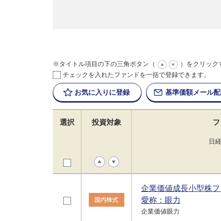
※タイトル項目の下の三角ボタン（
）をクリック
チェックを入れたファンドを一括で登録できます。
お気に入りに
登録
基準価額
メール配
選択
投資対象
フ
日
企業価値成長小型株フ
愛称：眼力
企業価値眼力