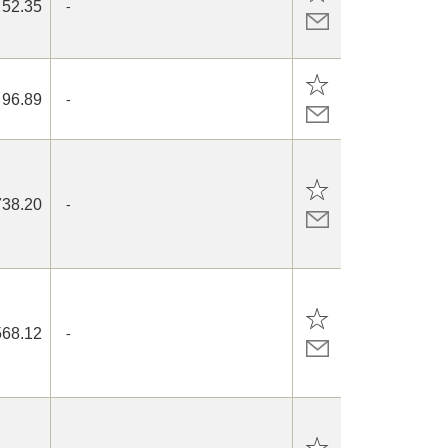
52.35
-
96.89
-
738.20
-
568.12
-