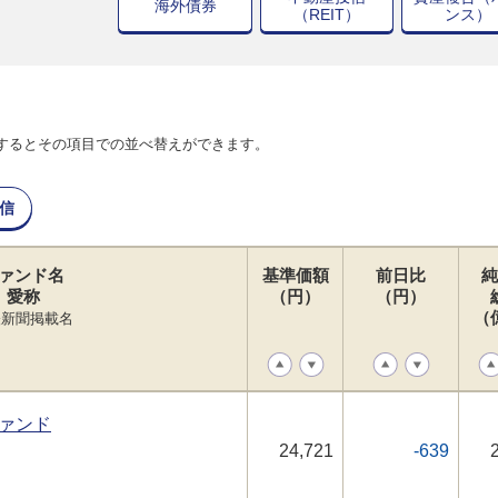
海外債券
（REIT）
ンス）
するとその項目での並べ替えができます。
信
ァンド名
基準価額
前日比
純
愛称
（円）
（円）
（
経新聞掲載名
ァンド
24,721
-639