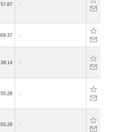
57.87
-
009.37
-
39.14
-
155.28
-
555.28
-