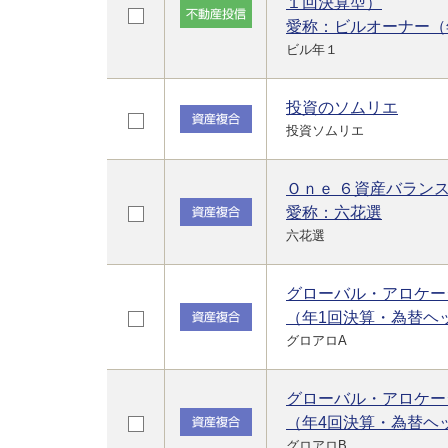
１回決算型）
愛称：ビルオーナー（
ビル年１
投資のソムリエ
投資ソムリエ
Ｏｎｅ ６資産バラン
愛称：六花選
六花選
グローバル・アロケー
（年1回決算・為替ヘ
グロアロA
グローバル・アロケー
（年4回決算・為替ヘ
グロアロB