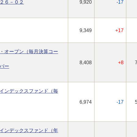
２６－０２
9,920
-17
9,349
+17
・オープン（毎月決算コー
8,408
+8
バー
インデックスファンド（毎
6,974
-17
インデックスファンド（年