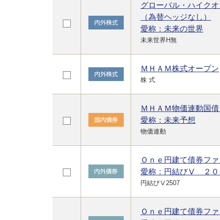
グローバル・ハイクオ
（為替ヘッジなし）
愛称：未来の世界
未来世界H無
ＭＨＡＭ株式オープン
株 式
ＭＨＡＭ物価連動国債
愛称：未来予想
物価連動
Ｏｎｅ円建て債券ファ
愛称：円結びⅤ ２０
円結びⅤ2507
Ｏｎｅ円建て債券ファ