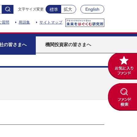
拡大
English
文字サイズ変更
標準
ご質問
用語集
サイトマップ
社
の皆さまへ
機関投資家
の皆さまへ