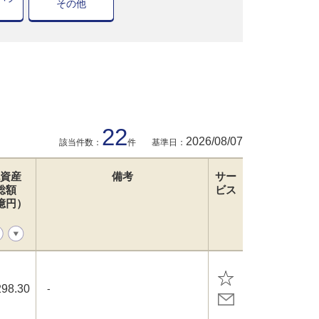
その他
22
2026/08/07
該当件数：
件
基準日：
資産
備考
サー
総額
ビス
億円）
298.30
-