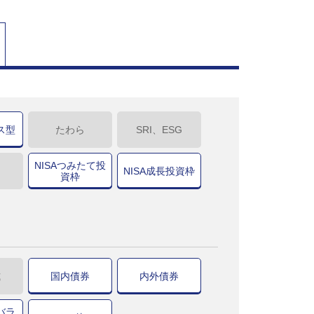
ス型
たわら
SRI、ESG
NISAつみたて投
NISA成長投資枠
資枠
式
国内債券
内外債券
バラ