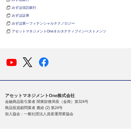
みずほ信託銀行
みずほ証券
みずほ第一フィナンシャルテクノロジー
アセットマネジメントOneオルタナティブインベストメンツ
アセットマネジメントOne株式会社
金融商品取引業者 関東財務局長（金商）第324号
商品投資顧問業者 農経 (2) 第24号
加入協会：一般社団法人資産運用業協会