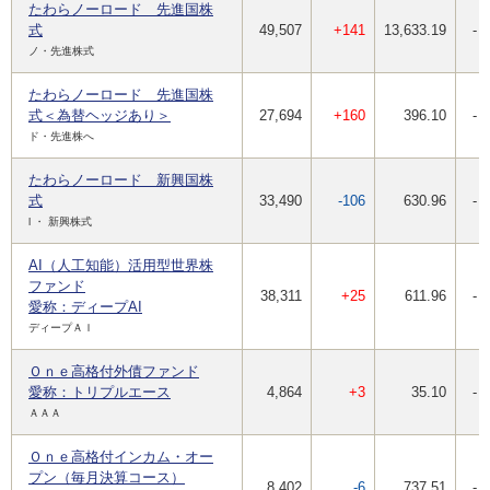
たわらノーロード 先進国株
式
49,507
+141
13,633.19
-
ノ・先進株式
たわらノーロード 先進国株
式＜為替ヘッジあり＞
27,694
+160
396.10
-
ド・先進株へ
たわらノーロード 新興国株
式
33,490
-106
630.96
-
l ・ 新興株式
AI（人工知能）活用型世界株
ファンド
38,311
+25
611.96
-
愛称：ディープAI
ディープＡＩ
Ｏｎｅ高格付外債ファンド
愛称：トリプルエース
4,864
+3
35.10
-
ＡＡＡ
Ｏｎｅ高格付インカム・オー
プン（毎月決算コース）
8,402
-6
737.51
-