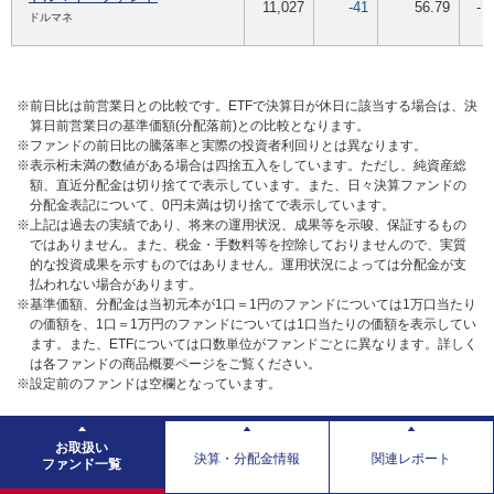
11,027
-41
56.79
-
ドルマネ
※前日比は前営業日との比較です。ETFで決算日が休日に該当する場合は、決
算日前営業日の基準価額(分配落前)との比較となります。
※ファンドの前日比の騰落率と実際の投資者利回りとは異なります。
※表示桁未満の数値がある場合は四捨五入をしています。ただし、純資産総
額、直近分配金は切り捨てで表示しています。また、日々決算ファンドの
分配金表記について、0円未満は切り捨てで表示しています。
※上記は過去の実績であり、将来の運用状況、成果等を示唆、保証するもの
ではありません。また、税金・手数料等を控除しておりませんので、実質
的な投資成果を示すものではありません。運用状況によっては分配金が支
払われない場合があります。
※基準価額、分配金は当初元本が1口＝1円のファンドについては1万口当たり
の価額を、1口＝1万円のファンドについては1口当たりの価額を表示してい
ます。また、ETFについては口数単位がファンドごとに異なります。詳しく
は各ファンドの商品概要ページをご覧ください。
※設定前のファンドは空欄となっています。
お取扱い
決算・分配金情報
関連レポート
ファンド一覧