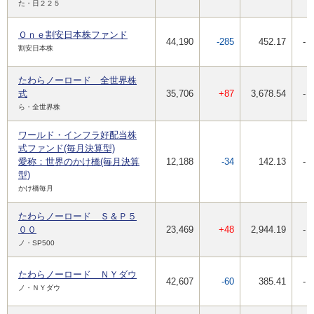
た・日２２５
Ｏｎｅ割安日本株ファンド
44,190
-285
452.17
-
割安日本株
たわらノーロード 全世界株
式
35,706
+87
3,678.54
-
ら・全世界株
ワールド・インフラ好配当株
式ファンド(毎月決算型)
愛称：世界のかけ橋(毎月決算
12,188
-34
142.13
-
型)
かけ橋毎月
たわらノーロード Ｓ＆Ｐ５
００
23,469
+48
2,944.19
-
ノ・SP500
たわらノーロード ＮＹダウ
42,607
-60
385.41
-
ノ・ＮＹダウ