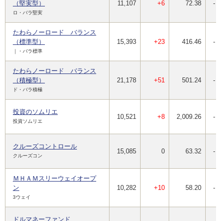
（堅実型）
11,107
+6
72.38
-
ロ・バラ堅実
たわらノーロード バランス
（標準型）
15,393
+23
416.46
-
｜・バラ標準
たわらノーロード バランス
（積極型）
21,178
+51
501.24
-
ド・バラ積極
投資のソムリエ
10,521
+8
2,009.26
-
投資ソムリエ
クルーズコントロール
15,085
0
63.32
-
クルーズコン
ＭＨＡＭスリーウェイオープ
ン
10,282
+10
58.20
-
3ウェイ
ドルマネーファンド