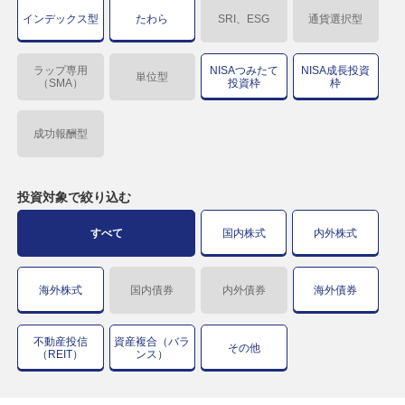
インデックス型
たわら
SRI、ESG
通貨選択型
ラップ専用
NISAつみたて
NISA成長投資
単位型
（SMA）
投資枠
枠
成功報酬型
投資対象で
絞り込む
すべて
国内株式
内外株式
海外株式
国内債券
内外債券
海外債券
不動産投信
資産複合（バラ
その他
（REIT）
ンス）