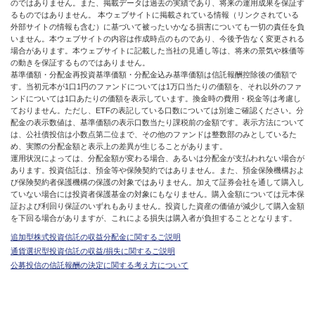
のではありません。また、掲載データは過去の実績であり、将来の運用成果を保証す
るものではありません。 本ウェブサイトに掲載されている情報（リンクされている
外部サイトの情報も含む）に基づいて被ったいかなる損害についても一切の責任を負
いません。本ウェブサイトの内容は作成時点のものであり、今後予告なく変更される
場合があります。本ウェブサイトに記載した当社の見通し等は、将来の景気や株価等
の動きを保証するものではありません。
基準価額・分配金再投資基準価額・分配金込み基準価額は信託報酬控除後の価額で
す。当初元本が1口1円のファンドについては1万口当たりの価額を、それ以外のファ
ンドについては1口あたりの価額を表示しています。換金時の費用・税金等は考慮し
ておりません。ただし、ETFの表記している口数については別途ご確認ください。分
配金の表示数値は、基準価額の表示口数当たり課税前の金額です。表示方法について
は、公社債投信は小数点第二位まで、その他のファンドは整数部のみとしているた
め、実際の分配金額と表示上の差異が生じることがあります。
運用状況によっては、分配金額が変わる場合、あるいは分配金が支払われない場合が
あります。投資信託は、預金等や保険契約ではありません。また、預金保険機構およ
び保険契約者保護機構の保護の対象ではありません。加えて証券会社を通して購入し
ていない場合には投資者保護基金の対象にもなりません。購入金額については元本保
証および利回り保証のいずれもありません。投資した資産の価値が減少して購入金額
を下回る場合がありますが、これによる損失は購入者が負担することとなります。
追加型株式投資信託の収益分配金に関するご説明
通貨選択型投資信託の収益/損失に関するご説明
公募投信の信託報酬の決定に関する考え方について