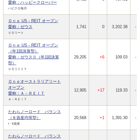
愛称：ハッピークローバー
ハピクロ毎月
Ｏｎｅ US－REIT オープン
愛称：ゼウス
1,741
0
3,202.38
-
ＵＳリート
Ｏｎｅ US－REIT オープン
（年1回決算型）
愛称：ゼウスⅡ（年1回決算
29,205
+6
109.03
-
型）
ＵＳリト１Ｙ
Ｏｎｅオーストラリアリート
オープン
12,905
+17
119.33
-
愛称：Ａ－ＲＥＩＴ
Ａ－ＲＥＩＴ
たわらノーロード バランス
（８資産均等型）
20,568
+1
1,391.30
-
l・8資産
たわらノーロード バランス