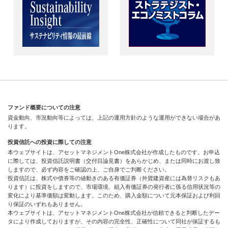
ファンド概要についての注意
資金動向、市況動向等によっては、上記の運用方針のような運用ができない場合があ
ります。
投資信託への投資に際しての注意
本ウェブサイトは、アセットマネジメントOne株式会社が作成したものです。お申込
に際しては、投資信託説明書（交付目論見書）をあらかじめ、または同時にお渡し致
しますので、必ず内容をご確認の上、ご自身でご判断ください。
投資信託は、株式や債券等の値動きのある有価証券（外貨建資産には為替リスクもあ
ります）に投資をしますので、市場環境、組入有価証券の発行者に係る信用状況等の
変化により基準価額は変動します。このため、購入金額について元本保証および利回
り保証のいずれもありません。
本ウェブサイトは、アセットマネジメントOne株式会社が信頼できると判断したデー
タにより作成しておりますが、その内容の完全性、正確性について同社が保証するも