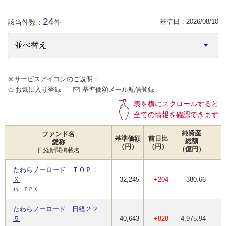
24
基準日：
2026/08/10
該当件数：
件
※サービスアイコンのご説明：
お気に入り登録
基準価額メール配信登録
表を横にスクロールすると
全ての情報を確認できます
純資産
ファンド名
基準価額
前日比
総額
愛称
（円）
（円）
（億円）
日経新聞掲載名
たわらノーロード ＴＯＰＩ
Ｘ
32,245
+204
380.66
-
わ・ＴＰＸ
たわらノーロード 日経２２
５
40,643
+828
4,975.94
-