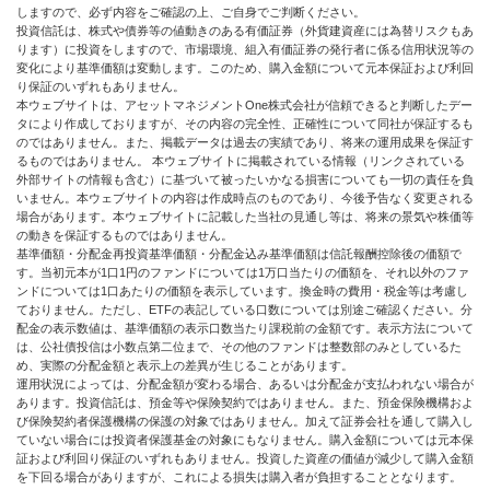
しますので、必ず内容をご確認の上、ご自身でご判断ください。
投資信託は、株式や債券等の値動きのある有価証券（外貨建資産には為替リスクもあ
ります）に投資をしますので、市場環境、組入有価証券の発行者に係る信用状況等の
変化により基準価額は変動します。このため、購入金額について元本保証および利回
り保証のいずれもありません。
本ウェブサイトは、アセットマネジメントOne株式会社が信頼できると判断したデー
タにより作成しておりますが、その内容の完全性、正確性について同社が保証するも
のではありません。また、掲載データは過去の実績であり、将来の運用成果を保証す
るものではありません。 本ウェブサイトに掲載されている情報（リンクされている
外部サイトの情報も含む）に基づいて被ったいかなる損害についても一切の責任を負
いません。本ウェブサイトの内容は作成時点のものであり、今後予告なく変更される
場合があります。本ウェブサイトに記載した当社の見通し等は、将来の景気や株価等
の動きを保証するものではありません。
基準価額・分配金再投資基準価額・分配金込み基準価額は信託報酬控除後の価額で
す。当初元本が1口1円のファンドについては1万口当たりの価額を、それ以外のファ
ンドについては1口あたりの価額を表示しています。換金時の費用・税金等は考慮し
ておりません。ただし、ETFの表記している口数については別途ご確認ください。分
配金の表示数値は、基準価額の表示口数当たり課税前の金額です。表示方法について
は、公社債投信は小数点第二位まで、その他のファンドは整数部のみとしているた
め、実際の分配金額と表示上の差異が生じることがあります。
運用状況によっては、分配金額が変わる場合、あるいは分配金が支払われない場合が
あります。投資信託は、預金等や保険契約ではありません。また、預金保険機構およ
び保険契約者保護機構の保護の対象ではありません。加えて証券会社を通して購入し
ていない場合には投資者保護基金の対象にもなりません。購入金額については元本保
証および利回り保証のいずれもありません。投資した資産の価値が減少して購入金額
を下回る場合がありますが、これによる損失は購入者が負担することとなります。