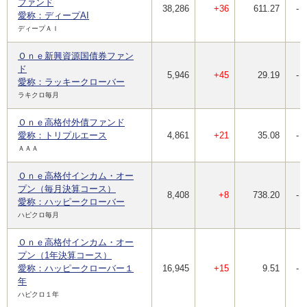
ファンド
38,286
+36
611.27
-
愛称：ディープAI
ディープＡＩ
Ｏｎｅ新興資源国債券ファン
ド
5,946
+45
29.19
-
愛称：ラッキークローバー
ラキクロ毎月
Ｏｎｅ高格付外債ファンド
愛称：トリプルエース
4,861
+21
35.08
-
ＡＡＡ
Ｏｎｅ高格付インカム・オー
プン（毎月決算コース）
8,408
+8
738.20
-
愛称：ハッピークローバー
ハピクロ毎月
Ｏｎｅ高格付インカム・オー
プン（1年決算コース）
愛称：ハッピークローバー１
16,945
+15
9.51
-
年
ハピクロ１年