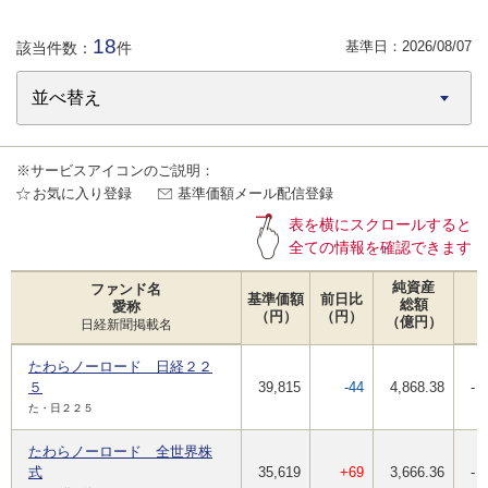
18
基準日：
2026/08/07
該当件数：
件
※サービスアイコンのご説明：
お気に入り登録
基準価額メール配信登録
表を横にスクロールすると
全ての情報を確認できます
純資産
ファンド名
基準価額
前日比
総額
愛称
（円）
（円）
（億円）
日経新聞掲載名
たわらノーロード 日経２２
５
39,815
-44
4,868.38
-
た・日２２５
たわらノーロード 全世界株
式
35,619
+69
3,666.36
-