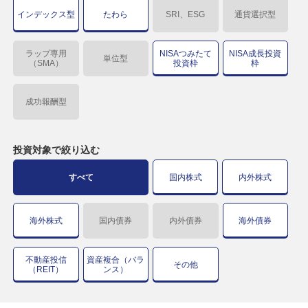
インデックス型
たわら
SRI、ESG
通貨選択型
ラップ専用
NISAつみたて
NISA成長投資
単位型
（SMA）
投資枠
枠
成功報酬型
投資対象で
絞り込む
すべて
国内株式
内外株式
海外株式
国内債券
内外債券
海外債券
不動産投信
資産複合（バラ
その他
（REIT）
ンス）