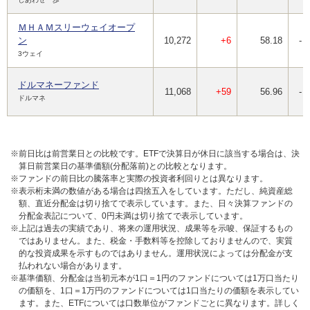
ＭＨＡＭスリーウェイオープ
ン
10,272
+6
58.18
-
3ウェイ
ドルマネーファンド
11,068
+59
56.96
-
ドルマネ
※前日比は前営業日との比較です。ETFで決算日が休日に該当する場合は、決
算日前営業日の基準価額(分配落前)との比較となります。
※ファンドの前日比の騰落率と実際の投資者利回りとは異なります。
※表示桁未満の数値がある場合は四捨五入をしています。ただし、純資産総
額、直近分配金は切り捨てで表示しています。また、日々決算ファンドの
分配金表記について、0円未満は切り捨てで表示しています。
※上記は過去の実績であり、将来の運用状況、成果等を示唆、保証するもの
ではありません。また、税金・手数料等を控除しておりませんので、実質
的な投資成果を示すものではありません。運用状況によっては分配金が支
払われない場合があります。
※基準価額、分配金は当初元本が1口＝1円のファンドについては1万口当たり
の価額を、1口＝1万円のファンドについては1口当たりの価額を表示してい
ます。また、ETFについては口数単位がファンドごとに異なります。詳しく