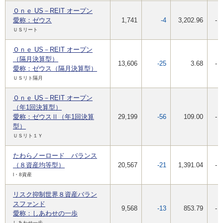
Ｏｎｅ US－REIT オープン
愛称：ゼウス
1,741
-4
3,202.96
-
ＵＳリート
Ｏｎｅ US－REIT オープン
（隔月決算型）
13,606
-25
3.68
-
愛称：ゼウス（隔月決算型）
ＵＳリト隔月
Ｏｎｅ US－REIT オープン
（年1回決算型）
愛称：ゼウスⅡ（年1回決算
29,199
-56
109.00
-
型）
ＵＳリト１Ｙ
たわらノーロード バランス
（８資産均等型）
20,567
-21
1,391.04
-
l・8資産
リスク抑制世界８資産バラン
スファンド
9,568
-13
853.79
-
愛称：しあわせの一歩
しあわせ一歩