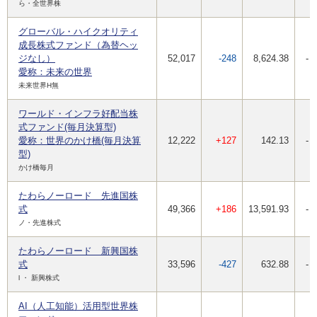
ら・全世界株
グローバル・ハイクオリティ
成長株式ファンド（為替ヘッ
ジなし）
52,017
-248
8,624.38
-
愛称：未来の世界
未来世界H無
ワールド・インフラ好配当株
式ファンド(毎月決算型)
愛称：世界のかけ橋(毎月決算
12,222
+127
142.13
-
型)
かけ橋毎月
たわらノーロード 先進国株
式
49,366
+186
13,591.93
-
ノ・先進株式
たわらノーロード 新興国株
式
33,596
-427
632.88
-
l ・ 新興株式
AI（人工知能）活用型世界株