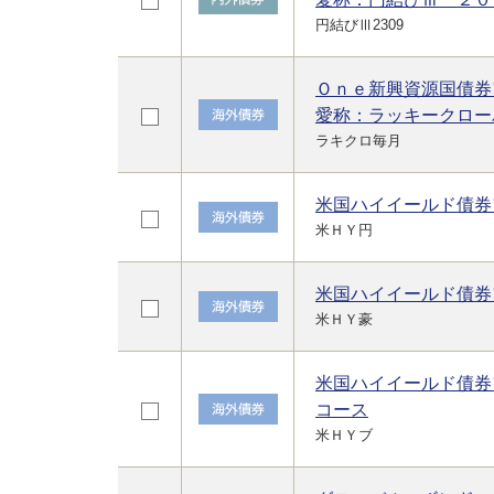
円結びⅢ2309
Ｏｎｅ新興資源国債券
愛称：ラッキークロー
ラキクロ毎月
米国ハイイールド債券
米ＨＹ円
米国ハイイールド債券
米ＨＹ豪
米国ハイイールド債券
コース
米ＨＹブ