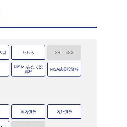
ス型
たわら
SRI、ESG
NISAつみたて投
NISA成長投資枠
資枠
式
国内債券
内外債券
バラ