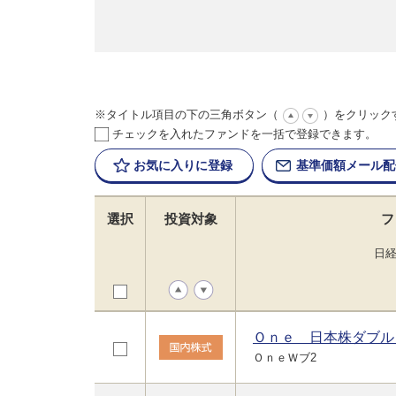
※タイトル項目の下の三角ボタン（
）をクリック
チェックを入れたファンドを一括で登録できます。
お気に入りに
登録
基準価額
メール配
選択
投資対象
フ
日
Ｏｎｅ 日本株ダブル
ＯｎｅＷブ2