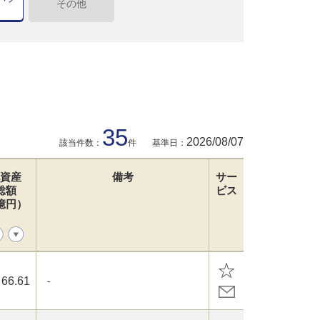
その他
35
2026/08/07
該当件数：
件
基準日：
資産
備考
サー
総額
ビス
億円）
66.61
-