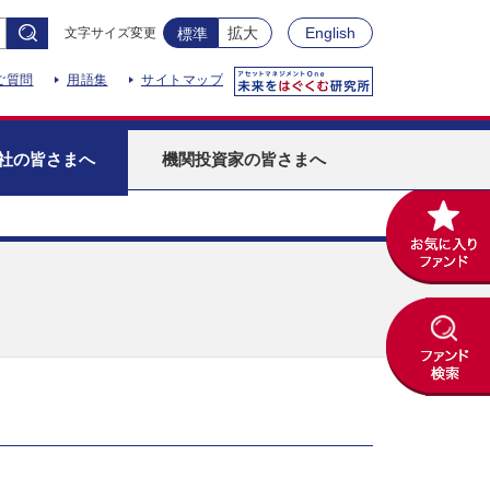
拡大
English
文字サイズ変更
標準
ご質問
用語集
サイトマップ
社
の皆さまへ
機関投資家
の皆さまへ