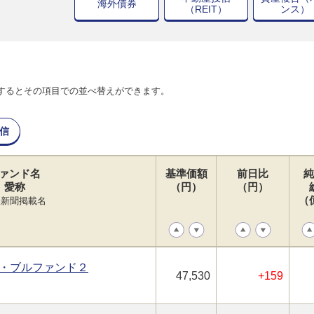
海外債券
（REIT）
ンス）
するとその項目での並べ替えができます。
信
ァンド名
基準価額
前日比
純
愛称
（円）
（円）
（
経新聞掲載名
・ブルファンド２
47,530
+159