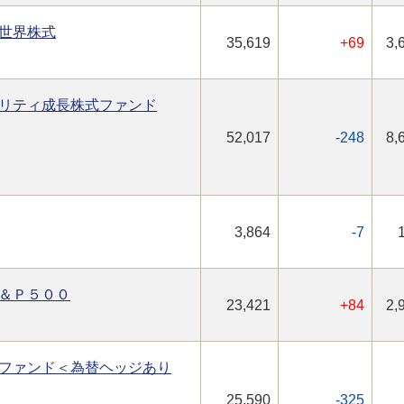
世界株式
35,619
+69
3,
リティ成長株式ファンド
52,017
-248
8,
3,864
-7
＆Ｐ５００
23,421
+84
2,
ファンド＜為替ヘッジあり
25,590
-325