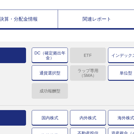
決算・分配金情報
関連レポート
DC（確定拠出年
ETF
インデック
金）
ラップ専用
通貨選択型
単位型
（SMA）
成功報酬型
国内株式
内外株式
海外株
不動産投信
資産複合（