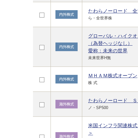
たわらノーロード 全
ら・全世界株
グローバル・ハイクオ
（為替ヘッジなし）
愛称：未来の世界
未来世界H無
ＭＨＡＭ株式オープン
株 式
たわらノーロード Ｓ
ノ・SP500
米国インフラ関連株式
＞