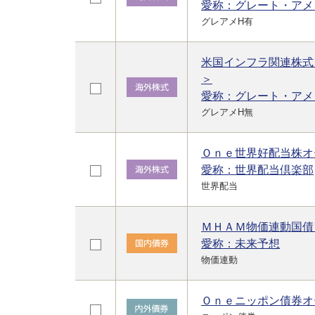
愛称：グレート・アメ
グレアメH有
米国インフラ関連株式
＞
愛称：グレート・アメ
グレアメH無
Ｏｎｅ世界好配当株オ
愛称：世界配当倶楽部
世界配当
ＭＨＡＭ物価連動国債
愛称：未来予想
物価連動
Ｏｎｅニッポン債券オ