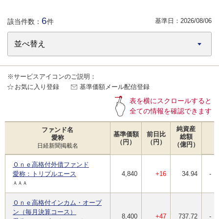
6
基準日：
2026/08/06
該当件数：
件
※サービスアイコンのご説明：
お気に入り登録
基準価額メール配信登録
表を横にスクロールすると
全ての情報を確認できます
純資産
ファンド名
基準価額
前日比
総額
愛称
（円）
（円）
（億円）
日経新聞掲載名
Ｏｎｅ高格付外債ファンド
愛称：トリプルエース
4,840
+16
34.94
-
ＡＡＡ
Ｏｎｅ高格付インカム・オープ
ン（毎月決算コース）
8,400
+47
737.72
-