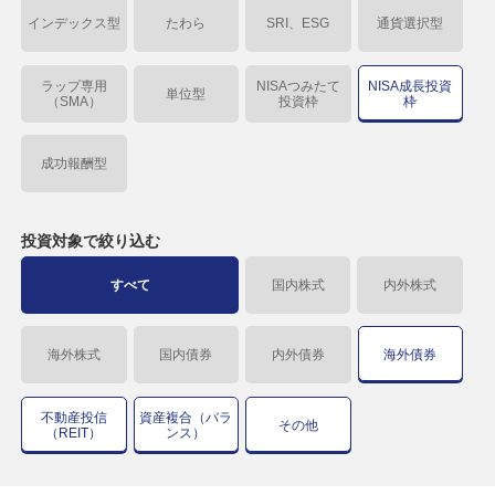
インデックス型
たわら
SRI、ESG
通貨選択型
ラップ専用
NISAつみたて
NISA成長投資
単位型
（SMA）
投資枠
枠
成功報酬型
投資対象で
絞り込む
すべて
国内株式
内外株式
海外株式
国内債券
内外債券
海外債券
不動産投信
資産複合（バラ
その他
（REIT）
ンス）