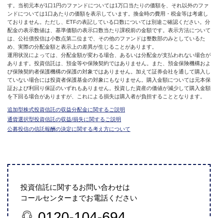
す。当初元本が1口1円のファンドについては1万口当たりの価額を、それ以外のファ
ンドについては1口あたりの価額を表示しています。換金時の費用・税金等は考慮し
ておりません。ただし、ETFの表記している口数については別途ご確認ください。分
配金の表示数値は、基準価額の表示口数当たり課税前の金額です。表示方法について
は、公社債投信は小数点第二位まで、その他のファンドは整数部のみとしているた
め、実際の分配金額と表示上の差異が生じることがあります。
運用状況によっては、分配金額が変わる場合、あるいは分配金が支払われない場合が
あります。投資信託は、預金等や保険契約ではありません。また、預金保険機構およ
び保険契約者保護機構の保護の対象ではありません。加えて証券会社を通して購入し
ていない場合には投資者保護基金の対象にもなりません。購入金額については元本保
証および利回り保証のいずれもありません。投資した資産の価値が減少して購入金額
を下回る場合がありますが、これによる損失は購入者が負担することとなります。
追加型株式投資信託の収益分配金に関するご説明
通貨選択型投資信託の収益/損失に関するご説明
公募投信の信託報酬の決定に関する考え方について
投資信託に関するお問い合わせは
コールセンターまでお電話ください
0120-104-694