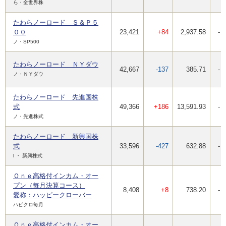
ら・全世界株
たわらノーロード Ｓ＆Ｐ５
００
23,421
+84
2,937.58
-
ノ・SP500
たわらノーロード ＮＹダウ
42,667
-137
385.71
-
ノ・ＮＹダウ
たわらノーロード 先進国株
式
49,366
+186
13,591.93
-
ノ・先進株式
たわらノーロード 新興国株
式
33,596
-427
632.88
-
l ・ 新興株式
Ｏｎｅ高格付インカム・オー
プン（毎月決算コース）
8,408
+8
738.20
-
愛称：ハッピークローバー
ハピクロ毎月
Ｏｎｅ高格付インカム・オー