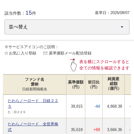
15
基準日：
2026/08/07
該当件数：
件
※サービスアイコンのご説明：
お気に入り登録
基準価額メール配信登録
表を横にスクロールすると
全ての情報を確認できます
純資産
ファンド名
基準価額
前日比
総額
愛称
（円）
（円）
（億円）
日経新聞掲載名
たわらノーロード 日経２２
５
39,815
-44
4,868.38
-
た・日２２５
たわらノーロード 全世界株
式
35,619
+69
3,666.36
-