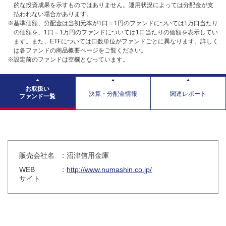
的な投資成果を示すものではありません。運用状況によっては分配金が支
払われない場合があります。
※基準価額、分配金は当初元本が1口＝1円のファンドについては1万口当たり
の価額を、1口＝1万円のファンドについては1口当たりの価額を表示してい
ます。また、ETFについては口数単位がファンドごとに異なります。詳しく
は各ファンドの商品概要ページをご覧ください。
※設定前のファンドは空欄となっています。
お取扱い
決算・分配金情報
関連レポート
ファンド一覧
販売会社名
：沼津信用金庫
WEB
：
http://www.numashin.co.jp/
サイト