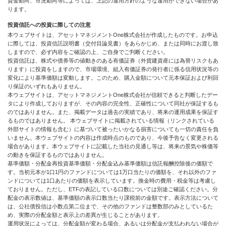
資金動向、市況動向等によっては、上記の運用方針のような運用ができない場合があ
ります。
投資信託への投資に際しての注意
本ウェブサイトは、アセットマネジメントOne株式会社が作成したものです。お申込
に際しては、投資信託説明書（交付目論見書）をあらかじめ、または同時にお渡し致
しますので、必ず内容をご確認の上、ご自身でご判断ください。
投資信託は、株式や債券等の値動きのある有価証券（外貨建資産には為替リスクもあ
ります）に投資をしますので、市場環境、組入有価証券の発行者に係る信用状況等の
変化により基準価額は変動します。このため、購入金額について元本保証および利回
り保証のいずれもありません。
本ウェブサイトは、アセットマネジメントOne株式会社が信頼できると判断したデー
タにより作成しておりますが、その内容の完全性、正確性について同社が保証するも
のではありません。また、掲載データは過去の実績であり、将来の運用成果を保証す
るものではありません。 本ウェブサイトに掲載されている情報（リンクされている
外部サイトの情報も含む）に基づいて被ったいかなる損害についても一切の責任を負
いません。本ウェブサイトの内容は作成時点のものであり、今後予告なく変更される
場合があります。本ウェブサイトに記載した当社の見通し等は、将来の景気や株価等
の動きを保証するものではありません。
基準価額・分配金再投資基準価額・分配金込み基準価額は信託報酬控除後の価額で
す。当初元本が1口1円のファンドについては1万口当たりの価額を、それ以外のファ
ンドについては1口あたりの価額を表示しています。換金時の費用・税金等は考慮し
ておりません。ただし、ETFの表記している口数については別途ご確認ください。分
配金の表示数値は、基準価額の表示口数当たり課税前の金額です。表示方法について
は、公社債投信は小数点第二位まで、その他のファンドは整数部のみとしているた
め、実際の分配金額と表示上の差異が生じることがあります。
運用状況によっては、分配金額が変わる場合、あるいは分配金が支払われない場合が