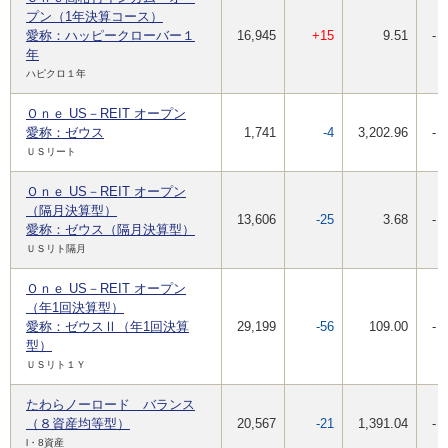
プン（1年決算コース）
愛称：ハッピークローバー１
16,945
+15
9.51
-
年
ハピクロ１年
Ｏｎｅ US－REIT オープン
愛称：ゼウス
1,741
-4
3,202.96
-
ＵＳリート
Ｏｎｅ US－REIT オープン
（隔月決算型）
13,606
-25
3.68
-
愛称：ゼウス（隔月決算型）
ＵＳリト隔月
Ｏｎｅ US－REIT オープン
（年1回決算型）
愛称：ゼウスⅡ（年1回決算
29,199
-56
109.00
-
型）
ＵＳリト１Ｙ
たわらノーロード バランス
（８資産均等型）
20,567
-21
1,391.04
-
l・8資産