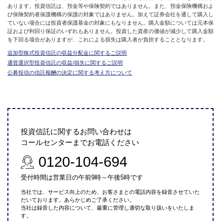
あります。投資信託は、預金等や保険契約ではありません。また、預金保険機構およ
び保険契約者保護機構の保護の対象ではありません。加えて証券会社を通して購入し
ていない場合には投資者保護基金の対象にもなりません。購入金額については元本保
証および利回り保証のいずれもありません。投資した資産の価値が減少して購入金額
を下回る場合がありますが、これによる損失は購入者が負担することとなります。
追加型株式投資信託の収益分配金に関するご説明
通貨選択型投資信託の収益/損失に関するご説明
公募投信の信託報酬の決定に関する考え方について
投資信託に関するお問い合わせは
コールセンターまでお電話ください
0120-104-694
受付時間は営業日の午前9時～午後5時です
当社では、サービス向上のため、お客さまとの電話内容を録音させていた
だいております。あらかじめご了承ください。
当社は録音した内容について、厳重に管理し適切な取り扱いをいたしま
す。