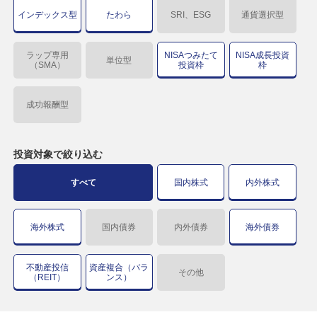
インデックス型
たわら
SRI、ESG
通貨選択型
ラップ専用
NISAつみたて
NISA成長投資
単位型
（SMA）
投資枠
枠
成功報酬型
投資対象で
絞り込む
すべて
国内株式
内外株式
海外株式
国内債券
内外債券
海外債券
不動産投信
資産複合（バラ
その他
（REIT）
ンス）