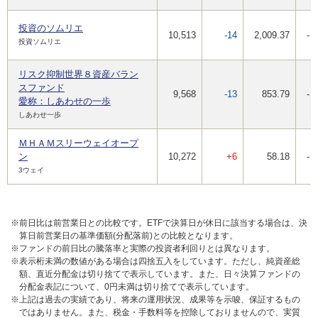
投資のソムリエ
10,513
-14
2,009.37
-
投資ソムリエ
リスク抑制世界８資産バラン
スファンド
9,568
-13
853.79
-
愛称：しあわせの一歩
しあわせ一歩
ＭＨＡＭスリーウェイオープ
ン
10,272
+6
58.18
-
3ウェイ
※前日比は前営業日との比較です。ETFで決算日が休日に該当する場合は、決
算日前営業日の基準価額(分配落前)との比較となります。
※ファンドの前日比の騰落率と実際の投資者利回りとは異なります。
※表示桁未満の数値がある場合は四捨五入をしています。ただし、純資産総
額、直近分配金は切り捨てで表示しています。また、日々決算ファンドの
分配金表記について、0円未満は切り捨てで表示しています。
※上記は過去の実績であり、将来の運用状況、成果等を示唆、保証するもの
ではありません。また、税金・手数料等を控除しておりませんので、実質