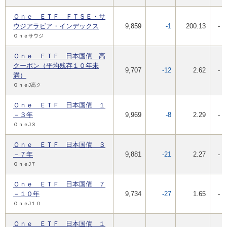
Ｏｎｅ ＥＴＦ ＦＴＳＥ・サ
ウジアラビア・インデックス
9,859
-1
200.13
-
Ｏｎｅサウジ
Ｏｎｅ ＥＴＦ 日本国債 高
クーポン（平均残存１０年未
9,707
-12
2.62
-
満）
ＯｎｅJ高ク
Ｏｎｅ ＥＴＦ 日本国債 １
－３年
9,969
-8
2.29
-
ＯｎｅJ３
Ｏｎｅ ＥＴＦ 日本国債 ３
－７年
9,881
-21
2.27
-
ＯｎｅJ７
Ｏｎｅ ＥＴＦ 日本国債 ７
－１０年
9,734
-27
1.65
-
ＯｎｅJ１０
Ｏｎｅ ＥＴＦ 日本国債 １