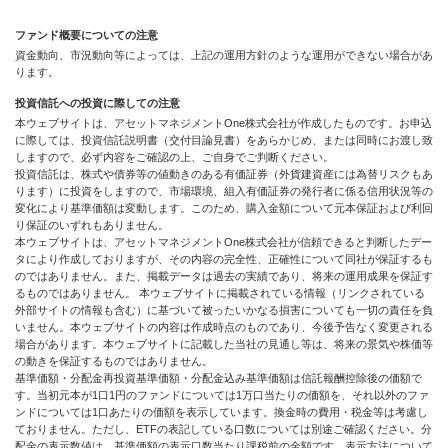
ファンド概要についての注意
資金動向、市況動向等によっては、上記の運用方針のような運用ができない場合があ
ります。
投資信託への投資に際しての注意
本ウェブサイトは、アセットマネジメントOne株式会社が作成したものです。お申込
に際しては、投資信託説明書（交付目論見書）をあらかじめ、または同時にお渡し致
しますので、必ず内容をご確認の上、ご自身でご判断ください。
投資信託は、株式や債券等の値動きのある有価証券（外貨建資産には為替リスクもあ
ります）に投資をしますので、市場環境、組入有価証券の発行者に係る信用状況等の
変化により基準価額は変動します。このため、購入金額について元本保証および利回
り保証のいずれもありません。
本ウェブサイトは、アセットマネジメントOne株式会社が信頼できると判断したデー
タにより作成しておりますが、その内容の完全性、正確性について同社が保証するも
のではありません。また、掲載データは過去の実績であり、将来の運用成果を保証す
るものではありません。 本ウェブサイトに掲載されている情報（リンクされている
外部サイトの情報も含む）に基づいて被ったいかなる損害についても一切の責任を負
いません。本ウェブサイトの内容は作成時点のものであり、今後予告なく変更される
場合があります。本ウェブサイトに記載した当社の見通し等は、将来の景気や株価等
の動きを保証するものではありません。
基準価額・分配金再投資基準価額・分配金込み基準価額は信託報酬控除後の価額で
す。当初元本が1口1円のファンドについては1万口当たりの価額を、それ以外のファ
ンドについては1口あたりの価額を表示しています。換金時の費用・税金等は考慮し
ておりません。ただし、ETFの表記している口数については別途ご確認ください。分
配金の表示数値は、基準価額の表示口数当たり課税前の金額です。表示方法について