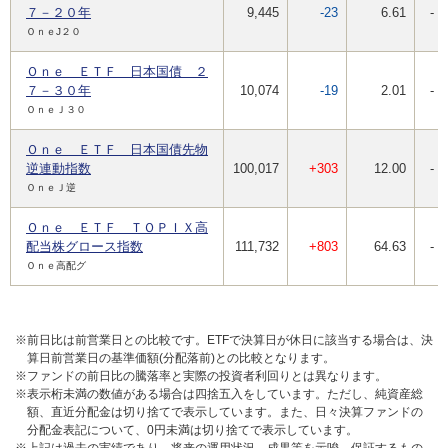
７－２０年
9,445
-23
6.61
-
ＯｎｅJ２０
Ｏｎｅ ＥＴＦ 日本国債 ２
７－３０年
10,074
-19
2.01
-
ＯｎｅＪ３０
Ｏｎｅ ＥＴＦ 日本国債先物
逆連動指数
100,017
+303
12.00
-
ＯｎｅＪ逆
Ｏｎｅ ＥＴＦ ＴＯＰＩＸ高
配当株グロース指数
111,732
+803
64.63
-
Ｏｎｅ高配グ
※前日比は前営業日との比較です。ETFで決算日が休日に該当する場合は、決
算日前営業日の基準価額(分配落前)との比較となります。
※ファンドの前日比の騰落率と実際の投資者利回りとは異なります。
※表示桁未満の数値がある場合は四捨五入をしています。ただし、純資産総
額、直近分配金は切り捨てで表示しています。また、日々決算ファンドの
分配金表記について、0円未満は切り捨てで表示しています。