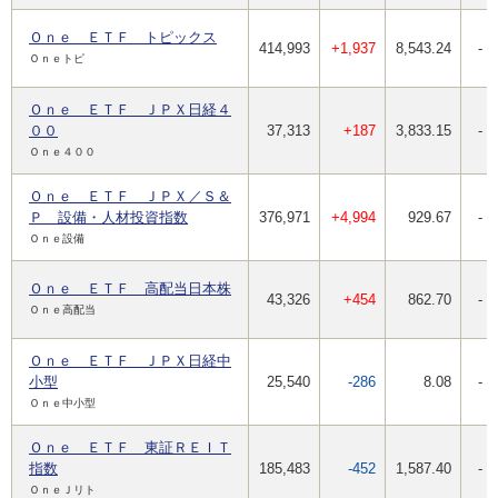
Ｏｎｅ ＥＴＦ トピックス
414,993
+1,937
8,543.24
-
Ｏｎｅトピ
Ｏｎｅ ＥＴＦ ＪＰＸ日経４
００
37,313
+187
3,833.15
-
Ｏｎｅ４００
Ｏｎｅ ＥＴＦ ＪＰＸ／Ｓ＆
Ｐ 設備・人材投資指数
376,971
+4,994
929.67
-
Ｏｎｅ設備
Ｏｎｅ ＥＴＦ 高配当日本株
43,326
+454
862.70
-
Ｏｎｅ高配当
Ｏｎｅ ＥＴＦ ＪＰＸ日経中
小型
25,540
-286
8.08
-
Ｏｎｅ中小型
Ｏｎｅ ＥＴＦ 東証ＲＥＩＴ
指数
185,483
-452
1,587.40
-
ＯｎｅＪリト