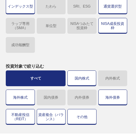
インデックス型
たわら
SRI、ESG
通貨選択型
ラップ専用
NISAつみたて
NISA成長投資
単位型
（SMA）
投資枠
枠
成功報酬型
投資対象で
絞り込む
すべて
国内株式
内外株式
海外株式
国内債券
内外債券
海外債券
不動産投信
資産複合（バラ
その他
（REIT）
ンス）