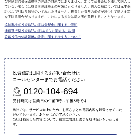
び保険契約者保護機構の保護の対象ではありません。加えて証券会社を通して購入し
ていない場合には投資者保護基金の対象にもなりません。購入金額については元本保
証および利回り保証のいずれもありません。投資した資産の価値が減少して購入金額
を下回る場合がありますが、これによる損失は購入者が負担することとなります。
追加型株式投資信託の収益分配金に関するご説明
通貨選択型投資信託の収益/損失に関するご説明
公募投信の信託報酬の決定に関する考え方について
投資信託に関するお問い合わせは
コールセンターまでお電話ください
0120-104-694
受付時間は営業日の午前9時～午後5時です
当社では、サービス向上のため、お客さまとの電話内容を録音させていた
だいております。あらかじめご了承ください。
当社は録音した内容について、厳重に管理し適切な取り扱いをいたしま
す。