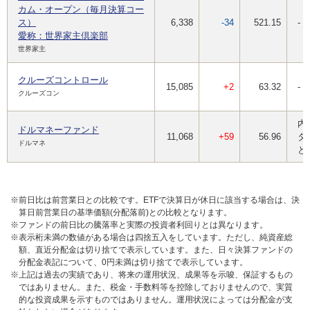
カム・オープン（毎月決算コー
ス）
6,338
-34
521.15
-
愛称：世界家主倶楽部
世界家主
クルーズコントロール
15,085
+2
63.32
-
クルーズコン
内
ドルマネーファンド
11,068
+59
56.96
タ
ドルマネ
と
※前日比は前営業日との比較です。ETFで決算日が休日に該当する場合は、決
算日前営業日の基準価額(分配落前)との比較となります。
※ファンドの前日比の騰落率と実際の投資者利回りとは異なります。
※表示桁未満の数値がある場合は四捨五入をしています。ただし、純資産総
額、直近分配金は切り捨てで表示しています。また、日々決算ファンドの
分配金表記について、0円未満は切り捨てで表示しています。
※上記は過去の実績であり、将来の運用状況、成果等を示唆、保証するもの
ではありません。また、税金・手数料等を控除しておりませんので、実質
的な投資成果を示すものではありません。運用状況によっては分配金が支