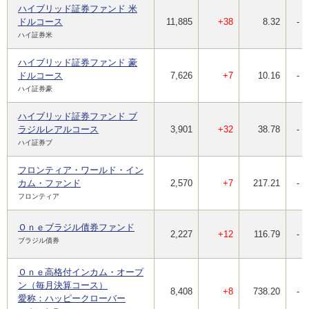
ハイブリッド証券ファンド 米
ドルコース
11,885
+38
8.32
-
ハイ証券米
ハイブリッド証券ファンド 豪
ドルコース
7,626
+7
10.16
-
ハイ証券豪
ハイブリッド証券ファンド ブ
ラジルレアルコース
3,901
+32
38.78
-
ハイ証券ブ
フロンティア・ワールド・イン
カム・ファンド
2,570
+7
217.21
-
フロンティア
Ｏｎｅブラジル債券ファンド
2,227
+12
116.79
-
ブラジル債券
Ｏｎｅ高格付インカム・オープ
ン（毎月決算コース）
8,408
+8
738.20
-
愛称：ハッピークローバー