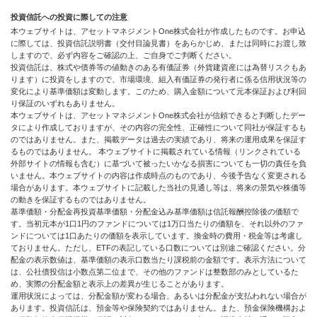
投資信託への投資に際しての注意
本ウェブサイトは、アセットマネジメントOne株式会社が作成したものです。お申込
に際しては、投資信託説明書（交付目論見書）をあらかじめ、または同時にお渡し致
しますので、必ず内容をご確認の上、ご自身でご判断ください。
投資信託は、株式や債券等の値動きのある有価証券（外貨建資産には為替リスクもあ
ります）に投資をしますので、市場環境、組入有価証券の発行者に係る信用状況等の
変化により基準価額は変動します。このため、購入金額について元本保証および利回
り保証のいずれもありません。
本ウェブサイトは、アセットマネジメントOne株式会社が信頼できると判断したデー
タにより作成しておりますが、その内容の完全性、正確性について同社が保証するも
のではありません。また、掲載データは過去の実績であり、将来の運用成果を保証す
るものではありません。 本ウェブサイトに掲載されている情報（リンクされている
外部サイトの情報も含む）に基づいて被ったいかなる損害についても一切の責任を負
いません。本ウェブサイトの内容は作成時点のものであり、今後予告なく変更される
場合があります。本ウェブサイトに記載した当社の見通し等は、将来の景気や株価等
の動きを保証するものではありません。
基準価額・分配金再投資基準価額・分配金込み基準価額は信託報酬控除後の価額で
す。当初元本が1口1円のファンドについては1万口当たりの価額を、それ以外のファ
ンドについては1口あたりの価額を表示しています。換金時の費用・税金等は考慮し
ておりません。ただし、ETFの表記している口数については別途ご確認ください。分
配金の表示数値は、基準価額の表示口数当たり課税前の金額です。表示方法について
は、公社債投信は小数点第二位まで、その他のファンドは整数部のみとしているた
め、実際の分配金額と表示上の差異が生じることがあります。
運用状況によっては、分配金額が変わる場合、あるいは分配金が支払われない場合が
あります。投資信託は、預金等や保険契約ではありません。また、預金保険機構およ