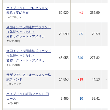
ハイブリッド・セレクション
愛称：変幻自在
69,929
+1
352.99
-
ハイブリセレ
米国インフラ関連株式ファンド
＜為替ヘッジあり＞
25,590
-325
20.59
-
愛称：グレート・アメリカ
グレアメH有
米国インフラ関連株式ファンド
＜為替ヘッジなし＞
45,955
-340
277.82
-
愛称：グレート・アメリカ
グレアメH無
サザンアジア・オールスター株
式ファンド
14,853
+19
44.13
-
サザンアジア
ハイブリッド証券ファンド 円
コース
6,489
-10
53.41
-
ハイ証券円