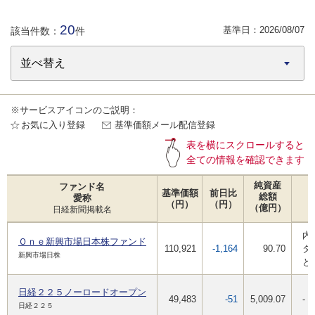
20
基準日：
2026/08/07
該当件数：
件
※サービスアイコンのご説明：
お気に入り登録
基準価額メール配信登録
表を横にスクロールすると
全ての情報を確認できます
純資産
ファンド名
基準価額
前日比
総額
愛称
（円）
（円）
（億円）
日経新聞掲載名
内
Ｏｎｅ新興市場日本株ファンド
110,921
-1,164
90.70
タ
新興市場日株
と
日経２２５ノーロードオープン
49,483
-51
5,009.07
-
日経２２５