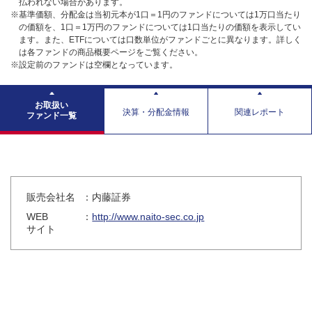
払われない場合があります。
※基準価額、分配金は当初元本が1口＝1円のファンドについては1万口当たり
の価額を、1口＝1万円のファンドについては1口当たりの価額を表示してい
ます。また、ETFについては口数単位がファンドごとに異なります。詳しく
は各ファンドの商品概要ページをご覧ください。
※設定前のファンドは空欄となっています。
お取扱い
決算・分配金情報
関連レポート
ファンド一覧
販売会社名
：内藤証券
WEB
：
http://www.naito-sec.co.jp
サイト