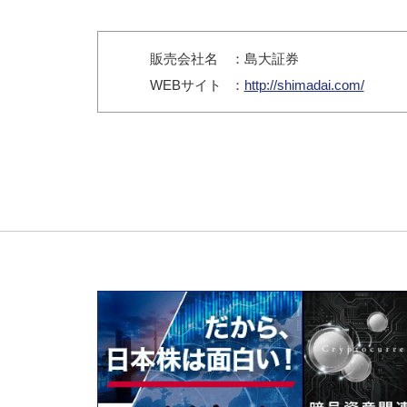
販売会社名
：島大証券
WEB
サイト
：
http://shimadai.com/