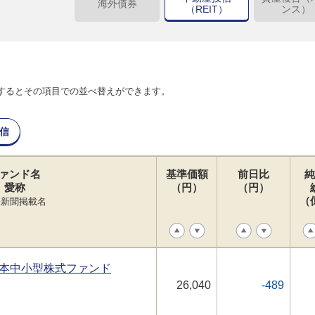
海外債券
（REIT）
ンス）
するとその項目での並べ替えができます。
信
ァンド名
基準価額
前日比
純
愛称
（円）
（円）
（
経新聞掲載名
本中小型株式ファンド
26,040
-489