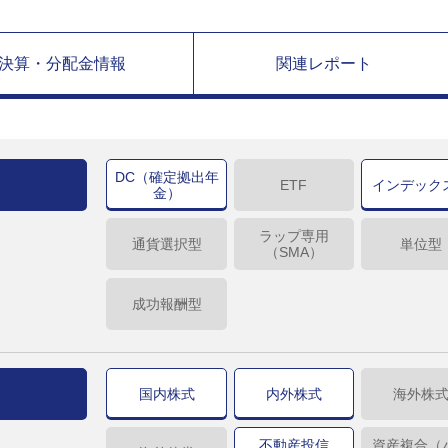
決算・分配金情報
関連レポート
DC（確定拠出年
ETF
インデック
金）
ラップ専用
通貨選択型
単位型
（SMA）
成功報酬型
国内株式
内外株式
海外株
不動産投信
資産複合（