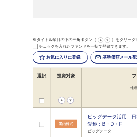
※タイトル項目の下の三角ボタン（
）をクリック
チェックを入れたファンドを一括で登録できます。
お気に入りに
登録
基準価額
メール配
選択
投資対象
フ
日
ビッグデータ活用 日
愛称：B・D・F
ビッグデータ