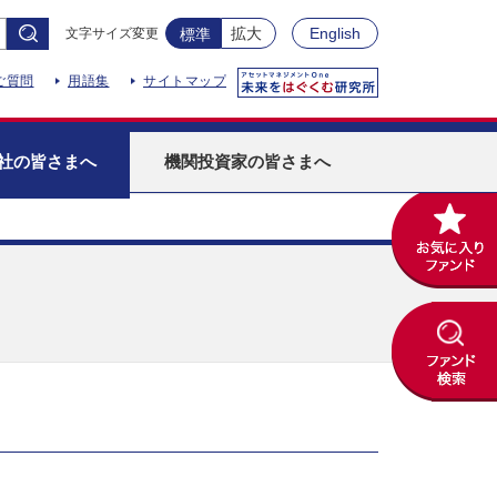
拡大
English
文字サイズ変更
標準
ご質問
用語集
サイトマップ
社
の皆さまへ
機関投資家
の皆さまへ