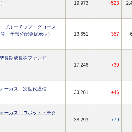
型）
19,973
+523
2,
・ブルーチップ・グロース
決算・予想分配金提示型）
13,651
+357
型長期成長株ファンド
17,246
+39
ォーカス 次世代通信
33,281
+46
ォーカス ロボット・テク
38,293
-779