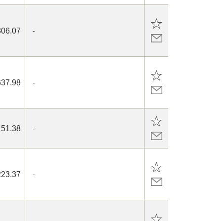
306.07
-
637.98
-
51.38
-
223.37
-