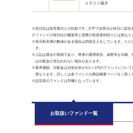
ＵＳリト隔月
※前日比は前営業日との比較です。ETFで決算日が休日に該当
※ファンドの前日比の騰落率と実際の投資者利回りとは異なり
※表示桁未満の数値がある場合は四捨五入をしています。ただ
す。
※上記は過去の実績であり、将来の運用状況、成果等を示唆、
は分配金が支払われない場合があります。
※基準価額、分配金は当初元本が1口＝1円のファンドについて
異なります。詳しくは各ファンドの商品概要ページをご覧く
※設定前のファンドは空欄となっています。
お取扱い
ファンド一覧