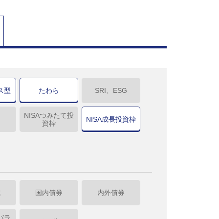
ス型
たわら
SRI、ESG
NISAつみたて投
NISA成長投資枠
資枠
式
国内債券
内外債券
バラ