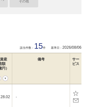
その他
15
2026/08/06
該当件数：
件
基準日：
資産
備考
サー
総額
ビス
億円）
28.02
-