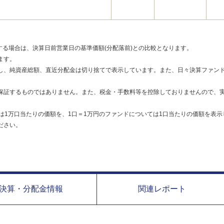
する場合は、決算日前営業日の基準価額(分配落前)との比較となります。
ます。
し、純資産総額、直近分配金は切り捨てで表示しています。また、日々決算ファンド
保証するものではありません。また、税金・手数料等を控除しておりませんので、
は1万口当たりの価額を、1口＝1万円のファンドについては1口当たりの価額を表示
ださい。
決算・分配金情報
関連レポート