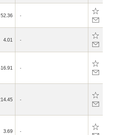
52.36
-
4.01
-
416.91
-
214.45
-
3.69
-