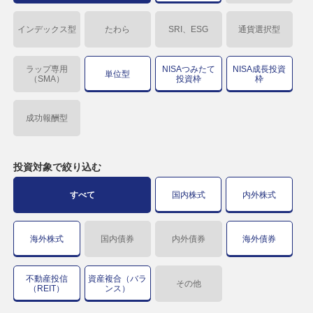
インデックス型
たわら
SRI、ESG
通貨選択型
ラップ専用
NISAつみたて
NISA成長投資
単位型
（SMA）
投資枠
枠
成功報酬型
投資対象で
絞り込む
すべて
国内株式
内外株式
海外株式
国内債券
内外債券
海外債券
不動産投信
資産複合（バラ
その他
（REIT）
ンス）