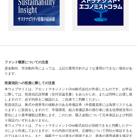
ファンド概要についての注意
資金動向、市況動向等によっては、上記の運用方針のような運用ができない場合があ
ります。
投資信託への投資に際しての注意
本ウェブサイトは、アセットマネジメントOne株式会社が作成したものです。お申込
に際しては、投資信託説明書（交付目論見書）をあらかじめ、または同時にお渡し致
しますので、必ず内容をご確認の上、ご自身でご判断ください。
投資信託は、株式や債券等の値動きのある有価証券（外貨建資産には為替リスクもあ
ります）に投資をしますので、市場環境、組入有価証券の発行者に係る信用状況等の
変化により基準価額は変動します。このため、購入金額について元本保証および利回
り保証のいずれもありません。
本ウェブサイトは、アセットマネジメントOne株式会社が信頼できると判断したデー
タにより作成しておりますが、その内容の完全性、正確性について同社が保証するも
のではありません。また、掲載データは過去の実績であり、将来の運用成果を保証す