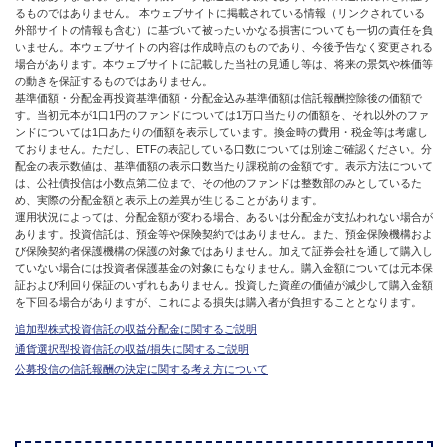
るものではありません。 本ウェブサイトに掲載されている情報（リンクされている
外部サイトの情報も含む）に基づいて被ったいかなる損害についても一切の責任を負
いません。本ウェブサイトの内容は作成時点のものであり、今後予告なく変更される
場合があります。本ウェブサイトに記載した当社の見通し等は、将来の景気や株価等
の動きを保証するものではありません。
基準価額・分配金再投資基準価額・分配金込み基準価額は信託報酬控除後の価額で
す。当初元本が1口1円のファンドについては1万口当たりの価額を、それ以外のファ
ンドについては1口あたりの価額を表示しています。換金時の費用・税金等は考慮し
ておりません。ただし、ETFの表記している口数については別途ご確認ください。分
配金の表示数値は、基準価額の表示口数当たり課税前の金額です。表示方法について
は、公社債投信は小数点第二位まで、その他のファンドは整数部のみとしているた
め、実際の分配金額と表示上の差異が生じることがあります。
運用状況によっては、分配金額が変わる場合、あるいは分配金が支払われない場合が
あります。投資信託は、預金等や保険契約ではありません。また、預金保険機構およ
び保険契約者保護機構の保護の対象ではありません。加えて証券会社を通して購入し
ていない場合には投資者保護基金の対象にもなりません。購入金額については元本保
証および利回り保証のいずれもありません。投資した資産の価値が減少して購入金額
を下回る場合がありますが、これによる損失は購入者が負担することとなります。
追加型株式投資信託の収益分配金に関するご説明
通貨選択型投資信託の収益/損失に関するご説明
公募投信の信託報酬の決定に関する考え方について