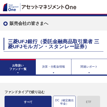
販売会社の皆さまへ
三菱UFJ銀行（委託金融商品取引業者 三
菱UFJモルガン・スタンレー証券）
お取扱い
決算・分配金情報
関連レポート
ファンド一覧
ファンドタイプで絞り込む
DC（確定拠出
すべて
ETF
年金）