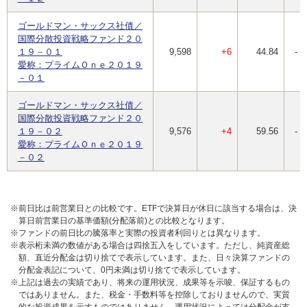
ゴールドマン・サックス社債／
国際分散投資戦略ファンド２０
１９－０１
9,598
+6
44.84
-
愛称：プライムＯｎｅ２０１９
－０１
ゴールドマン・サックス社債／
国際分散投資戦略ファンド２０
１９－０２
9,576
+4
59.56
-
愛称：プライムＯｎｅ２０１９
－０２
※前日比は前営業日との比較です。ETFで決算日が休日に該当する場合は、決
算日前営業日の基準価額(分配落前)との比較となります。
※ファンドの前日比の騰落率と実際の投資者利回りとは異なります。
※表示桁未満の数値がある場合は四捨五入をしています。ただし、純資産総
額、直近分配金は切り捨てで表示しています。また、日々決算ファンドの
分配金表記について、0円未満は切り捨てで表示しています。
※上記は過去の実績であり、将来の運用状況、成果等を示唆、保証するもの
ではありません。また、税金・手数料等を控除しておりませんので、実質