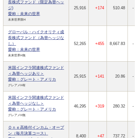
長株式ファンド（限定為替ヘッ
ジ)
25,916
+174
510.48
-
愛称：未来の世界
未来世界限H
グローバル・ハイクオリティ成
長株式ファンド（為替ヘッジな
し）
52,265
+455
8,667.83
-
愛称：未来の世界
未来世界H無
米国インフラ関連株式ファンド
＜為替ヘッジあり＞
25,915
+141
20.86
-
愛称：グレート・アメリカ
グレアメH有
米国インフラ関連株式ファンド
＜為替ヘッジなし＞
46,295
+319
280.32
-
愛称：グレート・アメリカ
グレアメH無
Ｏｎｅ高格付インカム・オープ
ン（毎月決算コース）
8,400
+47
737.72
-