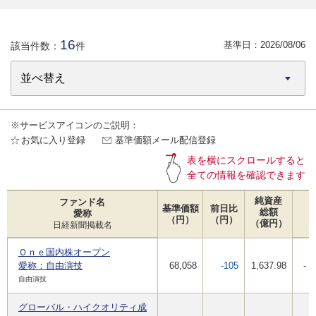
16
基準日：
2026/08/06
該当件数：
件
※サービスアイコンのご説明：
お気に入り登録
基準価額メール配信登録
表を横にスクロールすると
全ての情報を確認できます
純資産
ファンド名
基準価額
前日比
総額
愛称
（円）
（円）
（億円）
日経新聞掲載名
Ｏｎｅ国内株オープン
愛称：自由演技
68,058
-105
1,637.98
-
自由演技
グローバル・ハイクオリティ成