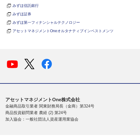
みずほ信託銀行
みずほ証券
みずほ第一フィナンシャルテクノロジー
アセットマネジメントOneオルタナティブインベストメンツ
アセットマネジメントOne株式会社
金融商品取引業者 関東財務局長（金商）第324号
商品投資顧問業者 農経 (2) 第24号
加入協会：一般社団法人資産運用業協会