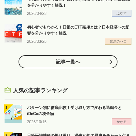
を分かりやすく解説！
2026/04/23
ふやす
初心者でもわかる！日銀のETF売却とは？日本経済への影
響を分かりやすく解説
2026/03/25
知恵のハコ
記事一覧へ
人気の記事ランキング
パターン別に徹底比較！受け取り方で変わる退職金と
iDeCoの税金額
2025/10/15
かかる
日経平均株価の振り返り…過去70年の歴史をチャート付き