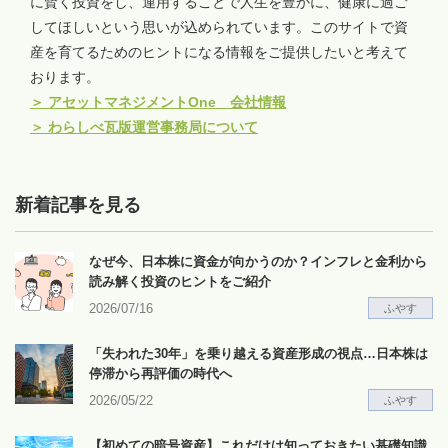
に賢く投資をし、運用することで人生を豊かに、健康に過ご
してほしいという思いが込められています。このサイトで資
産を育てるためのヒントになる情報をご提供したいと考えて
おります。
＞
アセットマネジメントOne 会社情報
＞
わらしべ瓦版運営事務局について
新着記事を見る
なぜ今、日本株に資金が向かうのか？インフレと金利から
読み解く投資のヒントをご紹介
2026/07/16
ふやす
「失われた30年」を乗り越える資産形成の視点…日本株は
停滞から再評価の時代へ
2026/05/22
ふやす
【初めての暗号資産】これだけは知っておきたい基礎知識