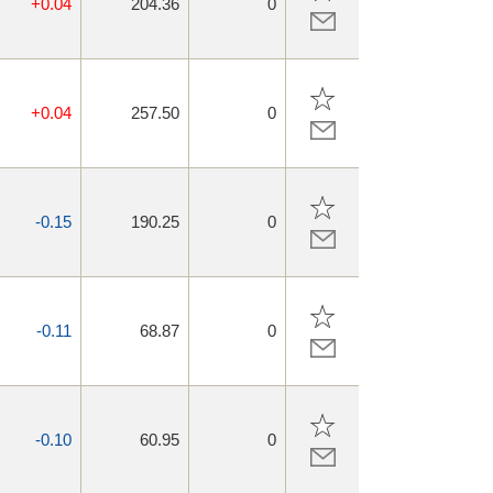
+0.04
204.36
0
+0.04
257.50
0
-0.15
190.25
0
-0.11
68.87
0
-0.10
60.95
0