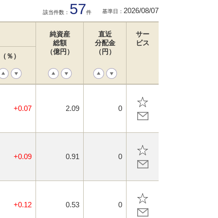
57
2026/08/07
基準日：
該当件数：
件
純資産
直近
サー
総額
分配金
ビス
（億円）
（円）
（％）
+0.07
2.09
0
+0.09
0.91
0
+0.12
0.53
0