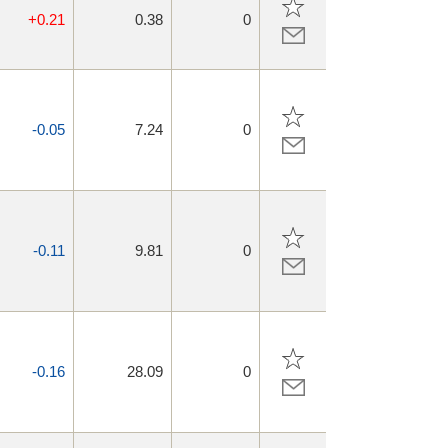
+0.21
0.38
0
-0.05
7.24
0
-0.11
9.81
0
-0.16
28.09
0