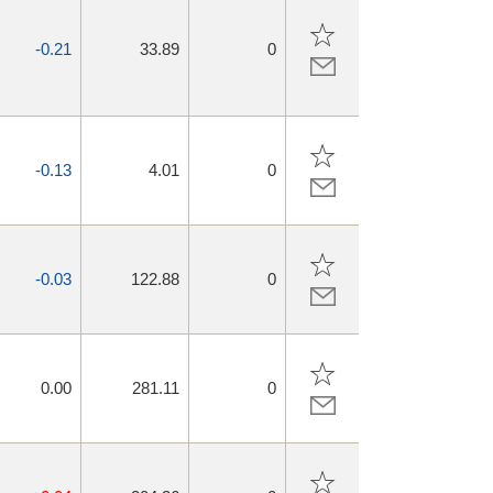
-0.21
33.89
0
-0.13
4.01
0
-0.03
122.88
0
0.00
281.11
0