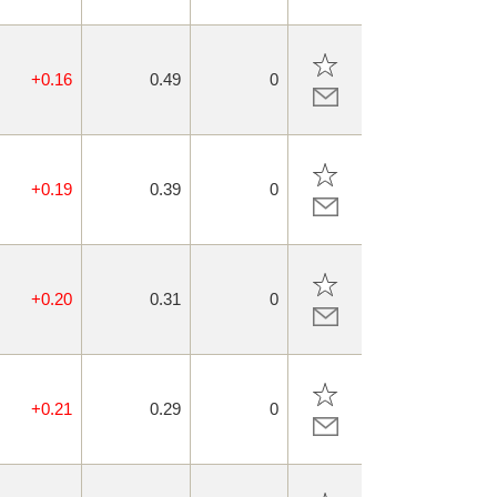
+0.16
0.49
0
+0.19
0.39
0
+0.20
0.31
0
+0.21
0.29
0