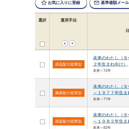
お気に入りに
登録
基準価額
メール
選択
運用手法
未来のわたし（タ
２年生まれ向け）
未来～72年
未来のわたし（タ
～１９７７年生ま
未来～77年
未来のわたし（タ
～１９８２年生ま
未来～82年