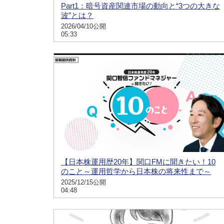
Part1：暗号資産関連市場の動向と“3つの大きな
波”とは？
2026/04/10公開
05:33
【日本株運用歴20年】関口FMに聞きたい！10
のこと～運用哲学から日本株の将来性まで～
2025/12/15公開
04:48