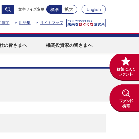
拡大
English
文字サイズ変更
標準
ご質問
用語集
サイトマップ
社
の皆さまへ
機関投資家
の皆さまへ