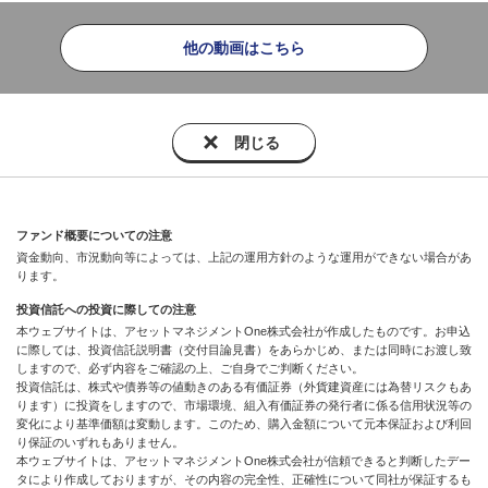
他の動画はこちら
閉じる
ファンド概要についての注意
資金動向、市況動向等によっては、上記の運用方針のような運用ができない場合があ
ります。
投資信託への投資に際しての注意
本ウェブサイトは、アセットマネジメントOne株式会社が作成したものです。お申込
に際しては、投資信託説明書（交付目論見書）をあらかじめ、または同時にお渡し致
しますので、必ず内容をご確認の上、ご自身でご判断ください。
投資信託は、株式や債券等の値動きのある有価証券（外貨建資産には為替リスクもあ
ります）に投資をしますので、市場環境、組入有価証券の発行者に係る信用状況等の
変化により基準価額は変動します。このため、購入金額について元本保証および利回
り保証のいずれもありません。
本ウェブサイトは、アセットマネジメントOne株式会社が信頼できると判断したデー
タにより作成しておりますが、その内容の完全性、正確性について同社が保証するも