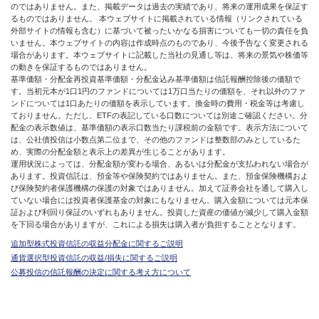
のではありません。また、掲載データは過去の実績であり、将来の運用成果を保証す
るものではありません。 本ウェブサイトに掲載されている情報（リンクされている
外部サイトの情報も含む）に基づいて被ったいかなる損害についても一切の責任を負
いません。本ウェブサイトの内容は作成時点のものであり、今後予告なく変更される
場合があります。本ウェブサイトに記載した当社の見通し等は、将来の景気や株価等
の動きを保証するものではありません。
基準価額・分配金再投資基準価額・分配金込み基準価額は信託報酬控除後の価額で
す。当初元本が1口1円のファンドについては1万口当たりの価額を、それ以外のファ
ンドについては1口あたりの価額を表示しています。換金時の費用・税金等は考慮し
ておりません。ただし、ETFの表記している口数については別途ご確認ください。分
配金の表示数値は、基準価額の表示口数当たり課税前の金額です。表示方法について
は、公社債投信は小数点第二位まで、その他のファンドは整数部のみとしているた
め、実際の分配金額と表示上の差異が生じることがあります。
運用状況によっては、分配金額が変わる場合、あるいは分配金が支払われない場合が
あります。投資信託は、預金等や保険契約ではありません。また、預金保険機構およ
び保険契約者保護機構の保護の対象ではありません。加えて証券会社を通して購入し
ていない場合には投資者保護基金の対象にもなりません。購入金額については元本保
証および利回り保証のいずれもありません。投資した資産の価値が減少して購入金額
を下回る場合がありますが、これによる損失は購入者が負担することとなります。
追加型株式投資信託の収益分配金に関するご説明
通貨選択型投資信託の収益/損失に関するご説明
公募投信の信託報酬の決定に関する考え方について