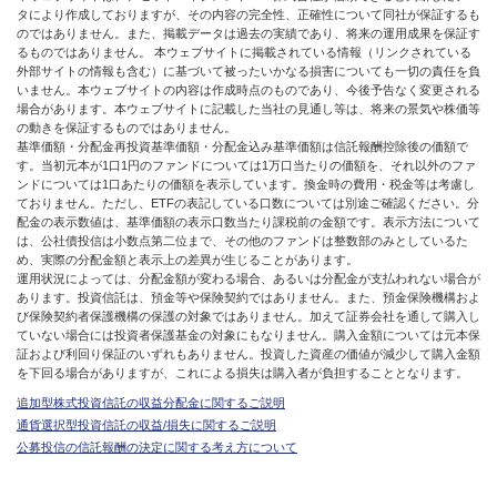
タにより作成しておりますが、その内容の完全性、正確性について同社が保証するも
のではありません。また、掲載データは過去の実績であり、将来の運用成果を保証す
るものではありません。 本ウェブサイトに掲載されている情報（リンクされている
外部サイトの情報も含む）に基づいて被ったいかなる損害についても一切の責任を負
いません。本ウェブサイトの内容は作成時点のものであり、今後予告なく変更される
場合があります。本ウェブサイトに記載した当社の見通し等は、将来の景気や株価等
の動きを保証するものではありません。
基準価額・分配金再投資基準価額・分配金込み基準価額は信託報酬控除後の価額で
す。当初元本が1口1円のファンドについては1万口当たりの価額を、それ以外のファ
ンドについては1口あたりの価額を表示しています。換金時の費用・税金等は考慮し
ておりません。ただし、ETFの表記している口数については別途ご確認ください。分
配金の表示数値は、基準価額の表示口数当たり課税前の金額です。表示方法について
は、公社債投信は小数点第二位まで、その他のファンドは整数部のみとしているた
め、実際の分配金額と表示上の差異が生じることがあります。
運用状況によっては、分配金額が変わる場合、あるいは分配金が支払われない場合が
あります。投資信託は、預金等や保険契約ではありません。また、預金保険機構およ
び保険契約者保護機構の保護の対象ではありません。加えて証券会社を通して購入し
ていない場合には投資者保護基金の対象にもなりません。購入金額については元本保
証および利回り保証のいずれもありません。投資した資産の価値が減少して購入金額
を下回る場合がありますが、これによる損失は購入者が負担することとなります。
追加型株式投資信託の収益分配金に関するご説明
通貨選択型投資信託の収益/損失に関するご説明
公募投信の信託報酬の決定に関する考え方について