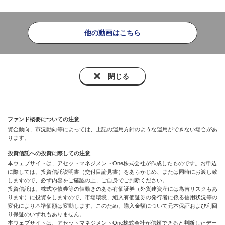
他の動画はこちら
閉じる
ファンド概要についての注意
資金動向、市況動向等によっては、上記の運用方針のような運用ができない場合があ
ります。
投資信託への投資に際しての注意
本ウェブサイトは、アセットマネジメントOne株式会社が作成したものです。お申込
に際しては、投資信託説明書（交付目論見書）をあらかじめ、または同時にお渡し致
しますので、必ず内容をご確認の上、ご自身でご判断ください。
投資信託は、株式や債券等の値動きのある有価証券（外貨建資産には為替リスクもあ
ります）に投資をしますので、市場環境、組入有価証券の発行者に係る信用状況等の
変化により基準価額は変動します。このため、購入金額について元本保証および利回
り保証のいずれもありません。
本ウェブサイトは、アセットマネジメントOne株式会社が信頼できると判断したデー