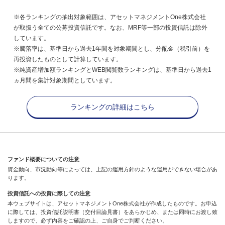
※各ランキングの抽出対象範囲は、アセットマネジメントOne株式会社
が取扱う全ての公募投資信託です。なお、MRF等一部の投資信託は除外
しています。
※騰落率は、基準日から過去1年間を対象期間とし、分配金（税引前）を
再投資したものとして計算しています。
※純資産増加額ランキングとWEB閲覧数ランキングは、基準日から過去1
ヵ月間を集計対象期間としています。
ランキングの詳細はこちら
ファンド概要についての注意
資金動向、市況動向等によっては、上記の運用方針のような運用ができない場合があ
ります。
投資信託への投資に際しての注意
本ウェブサイトは、アセットマネジメントOne株式会社が作成したものです。お申込
に際しては、投資信託説明書（交付目論見書）をあらかじめ、または同時にお渡し致
しますので、必ず内容をご確認の上、ご自身でご判断ください。