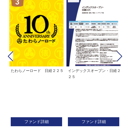
たわらノーロード 日経２２５
インデックスオープン・日経２
Ｍ
株式フ
２５
ン
ファンド詳細
ファンド詳細