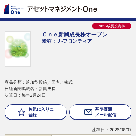
NISA成長投資枠
Ｏｎｅ新興成長株オープン
愛称：Ｊ-フロンティア
商品分類：追加型投信／国内／株式
日経新聞掲載名：新興成長
決算日：毎年2月24日
お気に入りに
基準価額
登録
メール配信
基準日：2026/08/07