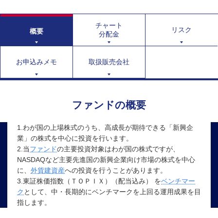
チャート
リスク
概要
分配金
お申込みメモ
取扱販売会社
ファンドの概要
1.わが国の上場株式のうち、高成長が期待できる「新興企
業」の株式を中心に投資を行います。
2.当
ファンド
の主要投資対象はわが国の株式ですが、
NASDAQなど主要先進国の新興企業向け市場の株式を中心
に、
外貨建資産
への投資を行うことがあります。
3.東証株価指数（ＴＯＰＩＸ）（配当込み） を
ベンチマー
ク
として、中・長期的にベンチマークを上回る運用成果を目
指します。