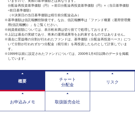
いますので、実際の基準価額とは異なります。
分配金再投資基準価額（円）＝前日分配金再投資基準価額（円）×（当日基準価額
÷前日基準価額）
（※決算日の当日基準価額は税引前分配金込み）
※基準価額は信託報酬控除後です。なお、信託報酬率は「ファンド概要（運用管理費
用(信託報酬)）」をご覧ください。
※純資産総額については、表示桁未満は切り捨てで処理しております。
※上記は過去の実績であり、将来の運用成果等をお約束するものではありません。
※過去に受益権の分割が行われたファンドは、基準価額（分配金再投資ベース）につ
いて分割が行われずかつ分配金（税引前）を再投資したものとして計算していま
す。
※1999年以前に設定されたファンドについては、2000年1月4日以降のデータを掲載
しています。
チャート
概要
リスク
分配金
お申込みメモ
取扱販売会社