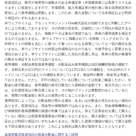
投資信託は、株式や債券等の値動きのある有価証券（外貨建資産には為替リスクもあ
ります）に投資をしますので、市場環境、組入有価証券の発行者に係る信用状況等の
変化により基準価額は変動します。このため、購入金額について元本保証および利回
り保証のいずれもありません。
本ウェブサイトは、アセットマネジメントOne株式会社が信頼できると判断したデー
タにより作成しておりますが、その内容の完全性、正確性について同社が保証するも
のではありません。また、掲載データは過去の実績であり、将来の運用成果を保証す
るものではありません。 本ウェブサイトに掲載されている情報（リンクされている
外部サイトの情報も含む）に基づいて被ったいかなる損害についても一切の責任を負
いません。本ウェブサイトの内容は作成時点のものであり、今後予告なく変更される
場合があります。本ウェブサイトに記載した当社の見通し等は、将来の景気や株価等
の動きを保証するものではありません。
基準価額・分配金再投資基準価額・分配金込み基準価額は信託報酬控除後の価額で
す。当初元本が1口1円のファンドについては1万口当たりの価額を、それ以外のファ
ンドについては1口あたりの価額を表示しています。換金時の費用・税金等は考慮し
ておりません。ただし、ETFの表記している口数については別途ご確認ください。分
配金の表示数値は、基準価額の表示口数当たり課税前の金額です。表示方法について
は、公社債投信は小数点第二位まで、その他のファンドは整数部のみとしているた
め、実際の分配金額と表示上の差異が生じることがあります。
運用状況によっては、分配金額が変わる場合、あるいは分配金が支払われない場合が
あります。投資信託は、預金等や保険契約ではありません。また、預金保険機構およ
び保険契約者保護機構の保護の対象ではありません。加えて証券会社を通して購入し
ていない場合には投資者保護基金の対象にもなりません。購入金額については元本保
証および利回り保証のいずれもありません。投資した資産の価値が減少して購入金額
を下回る場合がありますが、これによる損失は購入者が負担することとなります。
追加型株式投資信託の収益分配金に関するご説明