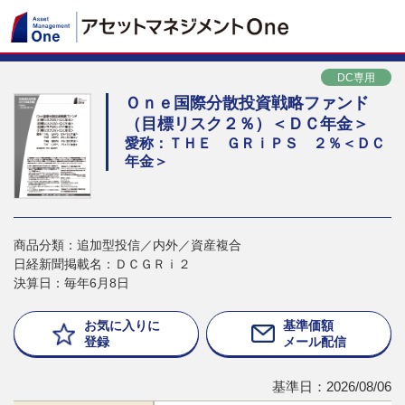
DC専用
Ｏｎｅ国際分散投資戦略ファンド
（目標リスク２％）＜ＤＣ年金＞
愛称：ＴＨＥ ＧＲｉＰＳ ２％＜ＤＣ
年金＞
商品分類：追加型投信／内外／資産複合
日経新聞掲載名：ＤＣＧＲｉ２
決算日：毎年6月8日
お気に入りに
基準価額
登録
メール配信
基準日：2026/08/06