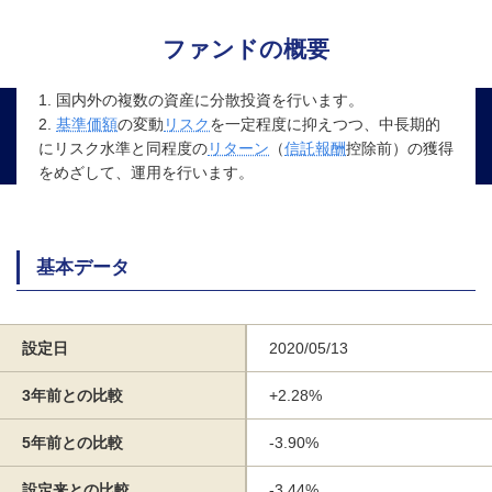
ファンドの概要
1. 国内外の複数の資産に分散投資を行います。
2.
基準価額
の変動
リスク
を一定程度に抑えつつ、中長期的
にリスク水準と同程度の
リターン
（
信託報酬
控除前）の獲得
をめざして、運用を行います。
基本データ
設定日
2020/05/13
3年前との比較
+2.28%
5年前との比較
-3.90%
設定来との比較
-3.44%