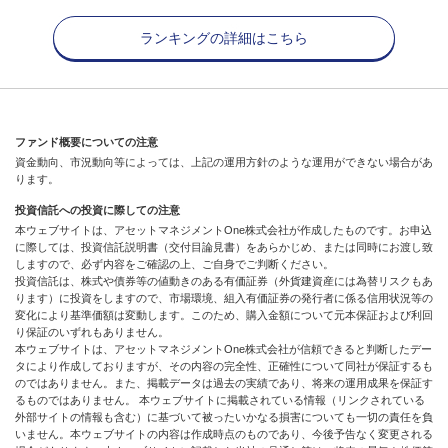
ランキングの詳細はこちら
ファンド概要についての注意
資金動向、市況動向等によっては、上記の運用方針のような運用ができない場合があ
ります。
投資信託への投資に際しての注意
本ウェブサイトは、アセットマネジメントOne株式会社が作成したものです。お申込
に際しては、投資信託説明書（交付目論見書）をあらかじめ、または同時にお渡し致
しますので、必ず内容をご確認の上、ご自身でご判断ください。
投資信託は、株式や債券等の値動きのある有価証券（外貨建資産には為替リスクもあ
ります）に投資をしますので、市場環境、組入有価証券の発行者に係る信用状況等の
変化により基準価額は変動します。このため、購入金額について元本保証および利回
り保証のいずれもありません。
本ウェブサイトは、アセットマネジメントOne株式会社が信頼できると判断したデー
タにより作成しておりますが、その内容の完全性、正確性について同社が保証するも
のではありません。また、掲載データは過去の実績であり、将来の運用成果を保証す
るものではありません。 本ウェブサイトに掲載されている情報（リンクされている
外部サイトの情報も含む）に基づいて被ったいかなる損害についても一切の責任を負
いません。本ウェブサイトの内容は作成時点のものであり、今後予告なく変更される