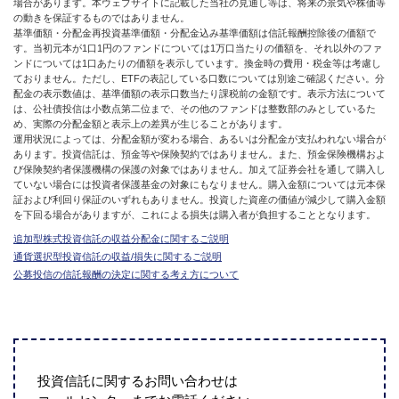
場合があります。本ウェブサイトに記載した当社の見通し等は、将来の景気や株価等
の動きを保証するものではありません。
基準価額・分配金再投資基準価額・分配金込み基準価額は信託報酬控除後の価額で
す。当初元本が1口1円のファンドについては1万口当たりの価額を、それ以外のファ
ンドについては1口あたりの価額を表示しています。換金時の費用・税金等は考慮し
ておりません。ただし、ETFの表記している口数については別途ご確認ください。分
配金の表示数値は、基準価額の表示口数当たり課税前の金額です。表示方法について
は、公社債投信は小数点第二位まで、その他のファンドは整数部のみとしているた
め、実際の分配金額と表示上の差異が生じることがあります。
運用状況によっては、分配金額が変わる場合、あるいは分配金が支払われない場合が
あります。投資信託は、預金等や保険契約ではありません。また、預金保険機構およ
び保険契約者保護機構の保護の対象ではありません。加えて証券会社を通して購入し
ていない場合には投資者保護基金の対象にもなりません。購入金額については元本保
証および利回り保証のいずれもありません。投資した資産の価値が減少して購入金額
を下回る場合がありますが、これによる損失は購入者が負担することとなります。
追加型株式投資信託の収益分配金に関するご説明
通貨選択型投資信託の収益/損失に関するご説明
公募投信の信託報酬の決定に関する考え方について
投資信託に関するお問い合わせは