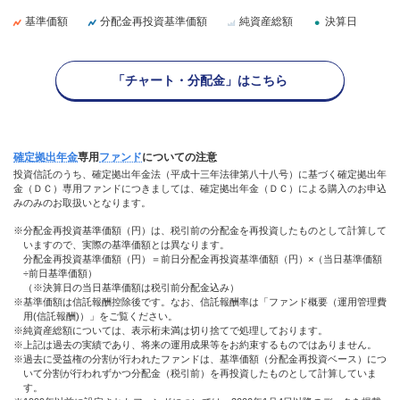
基準価額
分配金再投資基準価額
純資産総額
決算日
「チャート・分配金」はこちら
確定拠出年金
専用
ファンド
についての注意
投資信託のうち、確定拠出年金法（平成十三年法律第八十八号）に基づく確定拠出年
金（ＤＣ）専用ファンドにつきましては、確定拠出年金（ＤＣ）による購入のお申込
みのみのお取扱いとなります。
※分配金再投資基準価額（円）は、税引前の分配金を再投資したものとして計算して
いますので、実際の基準価額とは異なります。
分配金再投資基準価額（円）＝前日分配金再投資基準価額（円）×（当日基準価額
÷前日基準価額）
（※決算日の当日基準価額は税引前分配金込み）
※基準価額は信託報酬控除後です。なお、信託報酬率は「ファンド概要（運用管理費
用(信託報酬)）」をご覧ください。
※純資産総額については、表示桁未満は切り捨てで処理しております。
※上記は過去の実績であり、将来の運用成果等をお約束するものではありません。
※過去に受益権の分割が行われたファンドは、基準価額（分配金再投資ベース）につ
いて分割が行われずかつ分配金（税引前）を再投資したものとして計算していま
す。