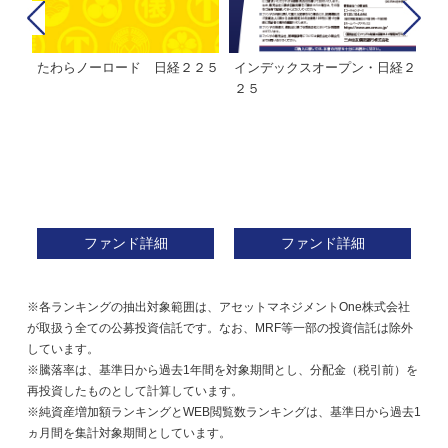
たわらノーロード 日経２２５
インデックスオープン・日経２
Ｍ
株式フ
２５
ン
ファンド詳細
ファンド詳細
※各ランキングの抽出対象範囲は、アセットマネジメントOne株式会社
が取扱う全ての公募投資信託です。なお、MRF等一部の投資信託は除外
しています。
※騰落率は、基準日から過去1年間を対象期間とし、分配金（税引前）を
再投資したものとして計算しています。
※純資産増加額ランキングとWEB閲覧数ランキングは、基準日から過去1
ヵ月間を集計対象期間としています。