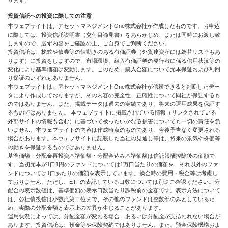
ります。
投資信託への投資に際しての注意
本ウェブサイトは、アセットマネジメントOne株式会社が作成したものです。お申込
に際しては、投資信託説明書（交付目論見書）をあらかじめ、または同時にお渡し致
しますので、必ず内容をご確認の上、ご自身でご判断ください。
投資信託は、株式や債券等の値動きのある有価証券（外貨建資産には為替リスクもあ
ります）に投資をしますので、市場環境、組入有価証券の発行者に係る信用状況等の
変化により基準価額は変動します。このため、購入金額について元本保証および利回
り保証のいずれもありません。
本ウェブサイトは、アセットマネジメントOne株式会社が信頼できると判断したデー
タにより作成しておりますが、その内容の完全性、正確性について同社が保証するも
のではありません。また、掲載データは過去の実績であり、将来の運用成果を保証す
るものではありません。 本ウェブサイトに掲載されている情報（リンクされている
外部サイトの情報も含む）に基づいて被ったいかなる損害についても一切の責任を負
いません。本ウェブサイトの内容は作成時点のものであり、今後予告なく変更される
場合があります。本ウェブサイトに記載した当社の見通し等は、将来の景気や株価等
の動きを保証するものではありません。
基準価額・分配金再投資基準価額・分配金込み基準価額は信託報酬控除後の価額で
す。当初元本が1口1円のファンドについては1万口当たりの価額を、それ以外のファ
ンドについては1口あたりの価額を表示しています。換金時の費用・税金等は考慮し
ておりません。ただし、ETFの表記している口数については別途ご確認ください。分
配金の表示数値は、基準価額の表示口数当たり課税前の金額です。表示方法について
は、公社債投信は小数点第二位まで、その他のファンドは整数部のみとしているた
め、実際の分配金額と表示上の差異が生じることがあります。
運用状況によっては、分配金額が変わる場合、あるいは分配金が支払われない場合が
あります。投資信託は、預金等や保険契約ではありません。また、預金保険機構およ