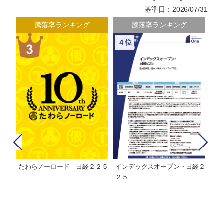
基準日：2026/07/31
騰落率ランキング
騰落率ランキング
４位
たわらノーロード 日経２２５
インデックスオープン・日経２
Ｍ
株式フ
２５
ン