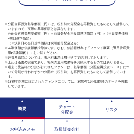
※分配金再投資基準価額（円）は、税引前の分配金を再投資したものとして計算して
いますので、実際の基準価額とは異なります。
分配金再投資基準価額（円）＝前日分配金再投資基準価額（円）×（当日基準価額
÷前日基準価額）
（※決算日の当日基準価額は税引前分配金込み）
※基準価額は信託報酬控除後です。なお、信託報酬率は「ファンド概要（運用管理費
用(信託報酬)）」をご覧ください。
※純資産総額については、表示桁未満は切り捨てで処理しております。
※上記は過去の実績であり、将来の運用成果等をお約束するものではありません。
※過去に受益権の分割が行われたファンドは、基準価額（分配金再投資ベース）につ
いて分割が行われずかつ分配金（税引前）を再投資したものとして計算していま
す。
※1999年以前に設定されたファンドについては、2000年1月4日以降のデータを掲載
しています。
チャート
概要
リスク
分配金
お申込みメモ
取扱販売会社