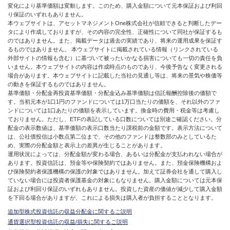
変化により基準価額は変動します。このため、購入金額について元本保証および利回
り保証のいずれもありません。
本ウェブサイトは、アセットマネジメントOne株式会社が信頼できると判断したデー
タにより作成しておりますが、その内容の完全性、正確性について同社が保証するも
のではありません。また、掲載データは過去の実績であり、将来の運用成果を保証す
るものではありません。 本ウェブサイトに掲載されている情報（リンクされている
外部サイトの情報も含む）に基づいて被ったいかなる損害についても一切の責任を負
いません。本ウェブサイトの内容は作成時点のものであり、今後予告なく変更される
場合があります。本ウェブサイトに記載した当社の見通し等は、将来の景気や株価等
の動きを保証するものではありません。
基準価額・分配金再投資基準価額・分配金込み基準価額は信託報酬控除後の価額で
す。当初元本が1口1円のファンドについては1万口当たりの価額を、それ以外のファ
ンドについては1口あたりの価額を表示しています。換金時の費用・税金等は考慮し
ておりません。ただし、ETFの表記している口数については別途ご確認ください。分
配金の表示数値は、基準価額の表示口数当たり課税前の金額です。表示方法について
は、公社債投信は小数点第二位まで、その他のファンドは整数部のみとしているた
め、実際の分配金額と表示上の差異が生じることがあります。
運用状況によっては、分配金額が変わる場合、あるいは分配金が支払われない場合が
あります。投資信託は、預金等や保険契約ではありません。また、預金保険機構およ
び保険契約者保護機構の保護の対象ではありません。加えて証券会社を通して購入し
ていない場合には投資者保護基金の対象にもなりません。購入金額については元本保
証および利回り保証のいずれもありません。投資した資産の価値が減少して購入金額
を下回る場合がありますが、これによる損失は購入者が負担することとなります。
追加型株式投資信託の収益分配金に関するご説明
通貨選択型投資信託の収益/損失に関するご説明