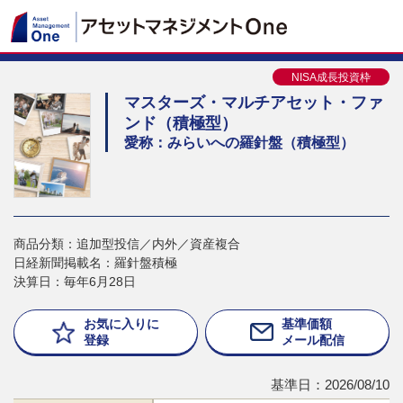
NISA成長投資枠
マスターズ・マルチアセット・ファ
ンド（積極型）
愛称：みらいへの羅針盤（積極型）
商品分類：追加型投信／内外／資産複合
日経新聞掲載名：羅針盤積極
決算日：毎年6月28日
お気に入りに
基準価額
登録
メール配信
基準日：2026/08/10