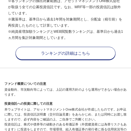
※各ランキングの抽出対象範囲は、アセットマネジメントOne株式会社
が取扱う全ての公募投資信託です。なお、MRF等一部の投資信託は除外
しています。
※騰落率は、基準日から過去1年間を対象期間とし、分配金（税引前）を
再投資したものとして計算しています。
※純資産増加額ランキングとWEB閲覧数ランキングは、基準日から過去1
ヵ月間を集計対象期間としています。
ランキングの詳細はこちら
ファンド概要についての注意
資金動向、市況動向等によっては、上記の運用方針のような運用ができない場合があ
ります。
投資信託への投資に際しての注意
本ウェブサイトは、アセットマネジメントOne株式会社が作成したものです。お申込
に際しては、投資信託説明書（交付目論見書）をあらかじめ、または同時にお渡し致
しますので、必ず内容をご確認の上、ご自身でご判断ください。
投資信託は、株式や債券等の値動きのある有価証券（外貨建資産には為替リスクもあ
ります）に投資をしますので、市場環境、組入有価証券の発行者に係る信用状況等の