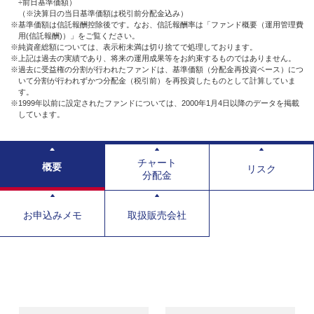
÷前日基準価額）
（※決算日の当日基準価額は税引前分配金込み）
※基準価額は信託報酬控除後です。なお、信託報酬率は「ファンド概要（運用管理費
用(信託報酬)）」をご覧ください。
※純資産総額については、表示桁未満は切り捨てで処理しております。
※上記は過去の実績であり、将来の運用成果等をお約束するものではありません。
※過去に受益権の分割が行われたファンドは、基準価額（分配金再投資ベース）につ
いて分割が行われずかつ分配金（税引前）を再投資したものとして計算していま
す。
※1999年以前に設定されたファンドについては、2000年1月4日以降のデータを掲載
しています。
チャート
概要
リスク
分配金
お申込みメモ
取扱販売会社