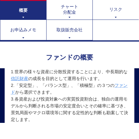
チャート
リスク
概要
分配金
お申込みメモ
取扱販売会社
ファンドの概要
1.世界の様々な資産に分散投資することにより、中長期的な
信託財産
の成長を目的として運用を行います。
2.「安定型」、「バランス型」、「積極型」の３つの
ファン
ド
から選択できます。
3.各資産および投資対象への実質投資割合は、独自の運用モ
デルから判断される市場の安定度合いとその確率に基づき、
景気局面やマクロ環境等に関する定性的な判断も勘案して決
定します。