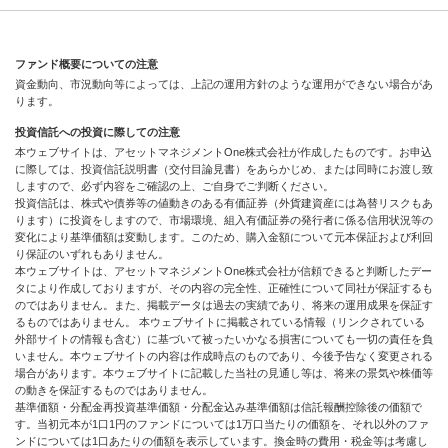
ファンド概要についての注意
資金動向、市況動向等によっては、上記の運用方針のような運用ができない場合があ
ります。
投資信託への投資に際しての注意
本ウェブサイトは、アセットマネジメントOne株式会社が作成したものです。お申込
に際しては、投資信託説明書（交付目論見書）をあらかじめ、または同時にお渡し致
しますので、必ず内容をご確認の上、ご自身でご判断ください。
投資信託は、株式や債券等の値動きのある有価証券（外貨建資産には為替リスクもあ
ります）に投資をしますので、市場環境、組入有価証券の発行者に係る信用状況等の
変化により基準価額は変動します。このため、購入金額について元本保証および利回
り保証のいずれもありません。
本ウェブサイトは、アセットマネジメントOne株式会社が信頼できると判断したデー
タにより作成しておりますが、その内容の完全性、正確性について同社が保証するも
のではありません。また、掲載データは過去の実績であり、将来の運用成果を保証す
るものではありません。 本ウェブサイトに掲載されている情報（リンクされている
外部サイトの情報も含む）に基づいて被ったいかなる損害についても一切の責任を負
いません。本ウェブサイトの内容は作成時点のものであり、今後予告なく変更される
場合があります。本ウェブサイトに記載した当社の見通し等は、将来の景気や株価等
の動きを保証するものではありません。
基準価額・分配金再投資基準価額・分配金込み基準価額は信託報酬控除後の価額で
す。当初元本が1口1円のファンドについては1万口当たりの価額を、それ以外のファ
ンドについては1口あたりの価額を表示しています。換金時の費用・税金等は考慮し