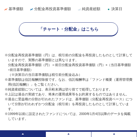
基準価額
分配金再投資基準価額
純資産総額
決算日
「チャート・分配金」はこちら
※分配金再投資基準価額（円）は、税引前の分配金を再投資したものとして計算して
いますので、実際の基準価額とは異なります。
分配金再投資基準価額（円）＝前日分配金再投資基準価額（円）×（当日基準価額
÷前日基準価額）
（※決算日の当日基準価額は税引前分配金込み）
※基準価額は信託報酬控除後です。なお、信託報酬率は「ファンド概要（運用管理費
用(信託報酬)）」をご覧ください。
※純資産総額については、表示桁未満は切り捨てで処理しております。
※上記は過去の実績であり、将来の運用成果等をお約束するものではありません。
※過去に受益権の分割が行われたファンドは、基準価額（分配金再投資ベース）につ
いて分割が行われずかつ分配金（税引前）を再投資したものとして計算していま
す。
※1999年以前に設定されたファンドについては、2000年1月4日以降のデータを掲載
しています。