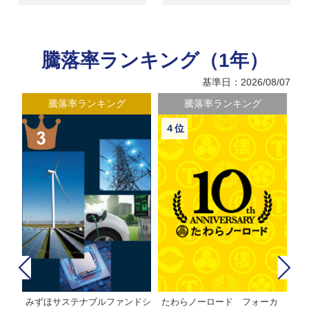
騰落率ランキング（1年）
基準日：2026/08/07
騰落率ランキング
騰落率ランキング
４位
みずほサステナブルファンドシ
たわらノーロード フォーカ
た
株式フ