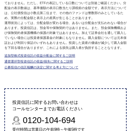
ておりません。ただし、ETFの表記している口数については別途ご確認ください。分
配金の表示数値は、基準価額の表示口数当たり課税前の金額です。表示方法について
は、公社債投信は小数点第二位まで、その他のファンドは整数部のみとしているた
め、実際の分配金額と表示上の差異が生じることがあります。
運用状況によっては、分配金額が変わる場合、あるいは分配金が支払われない場合が
あります。投資信託は、預金等や保険契約ではありません。また、預金保険機構およ
び保険契約者保護機構の保護の対象ではありません。加えて証券会社を通して購入し
ていない場合には投資者保護基金の対象にもなりません。購入金額については元本保
証および利回り保証のいずれもありません。投資した資産の価値が減少して購入金額
を下回る場合がありますが、これによる損失は購入者が負担することとなります。
追加型株式投資信託の収益分配金に関するご説明
通貨選択型投資信託の収益/損失に関するご説明
公募投信の信託報酬の決定に関する考え方について
投資信託に関するお問い合わせは
コールセンターまでお電話ください
0120-104-694
受付時間は営業日の午前9時～午後5時です