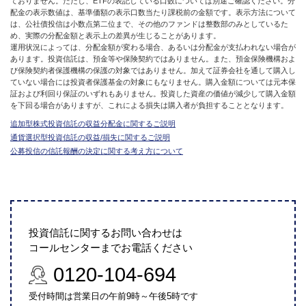
ておりません。ただし、ETFの表記している口数については別途ご確認ください。分
配金の表示数値は、基準価額の表示口数当たり課税前の金額です。表示方法について
は、公社債投信は小数点第二位まで、その他のファンドは整数部のみとしているた
め、実際の分配金額と表示上の差異が生じることがあります。
運用状況によっては、分配金額が変わる場合、あるいは分配金が支払われない場合が
あります。投資信託は、預金等や保険契約ではありません。また、預金保険機構およ
び保険契約者保護機構の保護の対象ではありません。加えて証券会社を通して購入し
ていない場合には投資者保護基金の対象にもなりません。購入金額については元本保
証および利回り保証のいずれもありません。投資した資産の価値が減少して購入金額
を下回る場合がありますが、これによる損失は購入者が負担することとなります。
追加型株式投資信託の収益分配金に関するご説明
通貨選択型投資信託の収益/損失に関するご説明
公募投信の信託報酬の決定に関する考え方について
投資信託に関するお問い合わせは
コールセンターまでお電話ください
0120-104-694
受付時間は営業日の午前9時～午後5時です