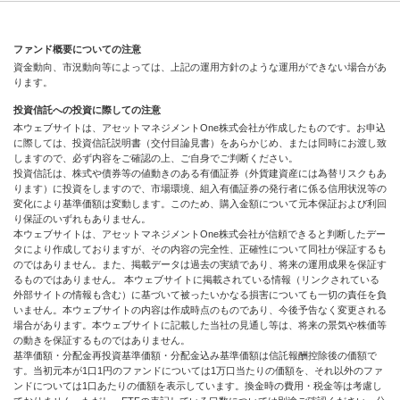
ファンド概要についての注意
資金動向、市況動向等によっては、上記の運用方針のような運用ができない場合があ
ります。
投資信託への投資に際しての注意
本ウェブサイトは、アセットマネジメントOne株式会社が作成したものです。お申込
に際しては、投資信託説明書（交付目論見書）をあらかじめ、または同時にお渡し致
しますので、必ず内容をご確認の上、ご自身でご判断ください。
投資信託は、株式や債券等の値動きのある有価証券（外貨建資産には為替リスクもあ
ります）に投資をしますので、市場環境、組入有価証券の発行者に係る信用状況等の
変化により基準価額は変動します。このため、購入金額について元本保証および利回
り保証のいずれもありません。
本ウェブサイトは、アセットマネジメントOne株式会社が信頼できると判断したデー
タにより作成しておりますが、その内容の完全性、正確性について同社が保証するも
のではありません。また、掲載データは過去の実績であり、将来の運用成果を保証す
るものではありません。 本ウェブサイトに掲載されている情報（リンクされている
外部サイトの情報も含む）に基づいて被ったいかなる損害についても一切の責任を負
いません。本ウェブサイトの内容は作成時点のものであり、今後予告なく変更される
場合があります。本ウェブサイトに記載した当社の見通し等は、将来の景気や株価等
の動きを保証するものではありません。
基準価額・分配金再投資基準価額・分配金込み基準価額は信託報酬控除後の価額で
す。当初元本が1口1円のファンドについては1万口当たりの価額を、それ以外のファ
ンドについては1口あたりの価額を表示しています。換金時の費用・税金等は考慮し