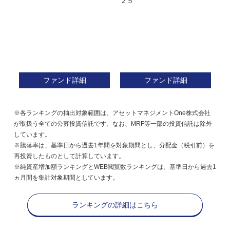
２５
ン
ファンド詳細
ファンド詳細
※各ランキングの抽出対象範囲は、アセットマネジメントOne株式会社
が取扱う全ての公募投資信託です。なお、MRF等一部の投資信託は除外
しています。
※騰落率は、基準日から過去1年間を対象期間とし、分配金（税引前）を
再投資したものとして計算しています。
※純資産増加額ランキングとWEB閲覧数ランキングは、基準日から過去1
ヵ月間を集計対象期間としています。
ランキングの詳細はこちら