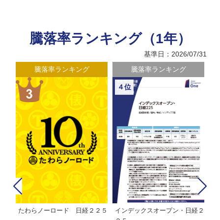
騰落率ランキング（1年）
基準日：2026/07/31
騰落率ランキング
騰落率ランキング
４位
たわらノーロード 日経２２５
インデックスオープン・日経２
Ｍ
株式フ