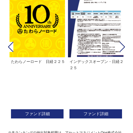
たわらノーロード 日経２２５
インデックスオープン・日経２
Ｍ
株式フ
２５
ン
ファンド詳細
ファンド詳細
※各ランキングの抽出対象範囲は、アセットマネジメントOne株式会社