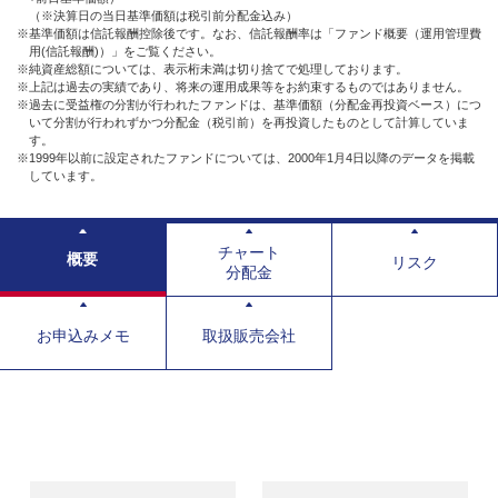
（※決算日の当日基準価額は税引前分配金込み）
※基準価額は信託報酬控除後です。なお、信託報酬率は「ファンド概要（運用管理費
用(信託報酬)）」をご覧ください。
※純資産総額については、表示桁未満は切り捨てで処理しております。
※上記は過去の実績であり、将来の運用成果等をお約束するものではありません。
※過去に受益権の分割が行われたファンドは、基準価額（分配金再投資ベース）につ
いて分割が行われずかつ分配金（税引前）を再投資したものとして計算していま
す。
※1999年以前に設定されたファンドについては、2000年1月4日以降のデータを掲載
しています。
チャート
概要
リスク
分配金
お申込みメモ
取扱販売会社