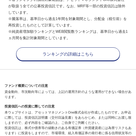
が取扱う全ての公募投資信託です。なお、MRF等一部の投資信託は除外
しています。
※騰落率は、基準日から過去1年間を対象期間とし、分配金（税引前）を
再投資したものとして計算しています。
※純資産増加額ランキングとWEB閲覧数ランキングは、基準日から過去1
ヵ月間を集計対象期間としています。
ランキングの詳細はこちら
ファンド概要についての注意
資金動向、市況動向等によっては、上記の運用方針のような運用ができない場合があ
ります。
投資信託への投資に際しての注意
本ウェブサイトは、アセットマネジメントOne株式会社が作成したものです。お申込
に際しては、投資信託説明書（交付目論見書）をあらかじめ、または同時にお渡し致
しますので、必ず内容をご確認の上、ご自身でご判断ください。
投資信託は、株式や債券等の値動きのある有価証券（外貨建資産には為替リスクもあ
ります）に投資をしますので、市場環境、組入有価証券の発行者に係る信用状況等の