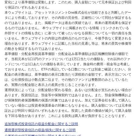
変化により基準価額は変動します。このため、購入金額について元本保証および利回
り保証のいずれもありません。
本ウェブサイトは、アセットマネジメントOne株式会社が信頼できると判断したデー
タにより作成しておりますが、その内容の完全性、正確性について同社が保証するも
のではありません。また、掲載データは過去の実績であり、将来の運用成果を保証す
るものではありません。 本ウェブサイトに掲載されている情報（リンクされている
外部サイトの情報も含む）に基づいて被ったいかなる損害についても一切の責任を負
いません。本ウェブサイトの内容は作成時点のものであり、今後予告なく変更される
場合があります。本ウェブサイトに記載した当社の見通し等は、将来の景気や株価等
の動きを保証するものではありません。
基準価額・分配金再投資基準価額・分配金込み基準価額は信託報酬控除後の価額で
す。当初元本が1口1円のファンドについては1万口当たりの価額を、それ以外のファ
ンドについては1口あたりの価額を表示しています。換金時の費用・税金等は考慮し
ておりません。ただし、ETFの表記している口数については別途ご確認ください。分
配金の表示数値は、基準価額の表示口数当たり課税前の金額です。表示方法について
は、公社債投信は小数点第二位まで、その他のファンドは整数部のみとしているた
め、実際の分配金額と表示上の差異が生じることがあります。
運用状況によっては、分配金額が変わる場合、あるいは分配金が支払われない場合が
あります。投資信託は、預金等や保険契約ではありません。また、預金保険機構およ
び保険契約者保護機構の保護の対象ではありません。加えて証券会社を通して購入し
ていない場合には投資者保護基金の対象にもなりません。購入金額については元本保
証および利回り保証のいずれもありません。投資した資産の価値が減少して購入金額
を下回る場合がありますが、これによる損失は購入者が負担することとなります。
追加型株式投資信託の収益分配金に関するご説明
通貨選択型投資信託の収益/損失に関するご説明
公募投信の信託報酬の決定に関する考え方について