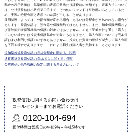
配金の表示数値は、基準価額の表示口数当たり課税前の金額です。表示方法について
は、公社債投信は小数点第二位まで、その他のファンドは整数部のみとしているた
め、実際の分配金額と表示上の差異が生じることがあります。
運用状況によっては、分配金額が変わる場合、あるいは分配金が支払われない場合が
あります。投資信託は、預金等や保険契約ではありません。また、預金保険機構およ
び保険契約者保護機構の保護の対象ではありません。加えて証券会社を通して購入し
ていない場合には投資者保護基金の対象にもなりません。購入金額については元本保
証および利回り保証のいずれもありません。投資した資産の価値が減少して購入金額
を下回る場合がありますが、これによる損失は購入者が負担することとなります。
追加型株式投資信託の収益分配金に関するご説明
通貨選択型投資信託の収益/損失に関するご説明
公募投信の信託報酬の決定に関する考え方について
投資信託に関するお問い合わせは
コールセンターまでお電話ください
0120-104-694
受付時間は営業日の午前9時～午後5時です