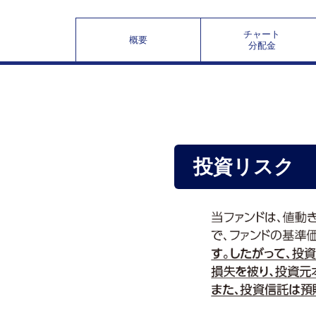
チャート
概要
分配金
投資リスク