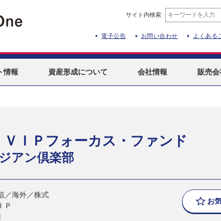
サイト内検索
電子公告
お問い合わせ
よくある
ト
情報
資産形成
について
会社情報
販売会
 ＶＩＰフォーカス・ファンド
ジアン倶楽部
信／海外／株式
お
ＩＰ
日