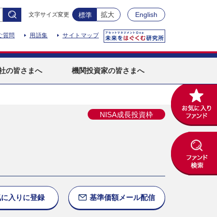
拡大
English
文字サイズ変更
標準
ご質問
用語集
サイトマップ
社
の皆さまへ
機関投資家
の皆さまへ
NISA成長投資枠
気に入りに
登録
基準価額
メール配信