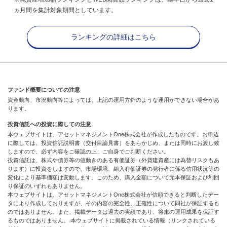
ヵ月間を集計対象期間としています。
ランキングの詳細はこちら
ファンド概要についての注意
資金動向、市況動向等によっては、上記の運用方針のような運用ができない場合があ
ります。
投資信託への投資に際しての注意
本ウェブサイトは、アセットマネジメントOne株式会社が作成したものです。お申込
に際しては、投資信託説明書（交付目論見書）をあらかじめ、または同時にお渡し致
しますので、必ず内容をご確認の上、ご自身でご判断ください。
投資信託は、株式や債券等の値動きのある有価証券（外貨建資産には為替リスクもあ
ります）に投資をしますので、市場環境、組入有価証券の発行者に係る信用状況等の
変化により基準価額は変動します。このため、購入金額について元本保証および利回
り保証のいずれもありません。
本ウェブサイトは、アセットマネジメントOne株式会社が信頼できると判断したデー
タにより作成しておりますが、その内容の完全性、正確性について同社が保証するも
のではありません。また、掲載データは過去の実績であり、将来の運用成果を保証す
るものではありません。 本ウェブサイトに掲載されている情報（リンクされている