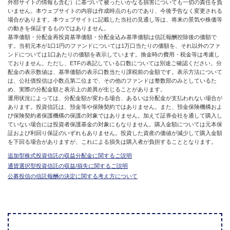
外部サイトの情報も含む）に基づいて被ったいかなる損害についても一切の責任を負
いません。本ウェブサイトの内容は作成時点のものであり、今後予告なく変更される
場合があります。本ウェブサイトに記載した当社の見通し等は、将来の景気や株価等
の動きを保証するものではありません。
基準価額・分配金再投資基準価額・分配金込み基準価額は信託報酬控除後の価額で
す。当初元本が1口1円のファンドについては1万口当たりの価額を、それ以外のファ
ンドについては1口あたりの価額を表示しています。換金時の費用・税金等は考慮し
ておりません。ただし、ETFの表記している口数については別途ご確認ください。分
配金の表示数値は、基準価額の表示口数当たり課税前の金額です。表示方法について
は、公社債投信は小数点第二位まで、その他のファンドは整数部のみとしているた
め、実際の分配金額と表示上の差異が生じることがあります。
運用状況によっては、分配金額が変わる場合、あるいは分配金が支払われない場合が
あります。投資信託は、預金等や保険契約ではありません。また、預金保険機構およ
び保険契約者保護機構の保護の対象ではありません。加えて証券会社を通して購入し
ていない場合には投資者保護基金の対象にもなりません。購入金額については元本保
証および利回り保証のいずれもありません。投資した資産の価値が減少して購入金額
を下回る場合がありますが、これによる損失は購入者が負担することとなります。
追加型株式投資信託の収益分配金に関するご説明
通貨選択型投資信託の収益/損失に関するご説明
公募投信の信託報酬の決定に関する考え方について