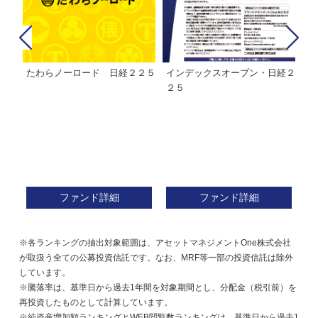
たわらノーロード 日経２２５
インデックスオープン・日経２
Ｍ
株式フ
２５
ン
ファンド詳細
ファンド詳細
※各ランキングの抽出対象範囲は、アセットマネジメントOne株式会社
が取扱う全ての公募投資信託です。なお、MRF等一部の投資信託は除外
しています。
※騰落率は、基準日から過去1年間を対象期間とし、分配金（税引前）を
再投資したものとして計算しています。
※純資産増加額ランキングとWEB閲覧数ランキングは、基準日から過去1