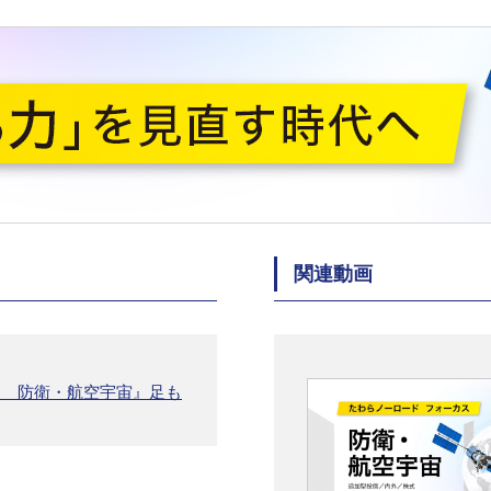
関連動画
ス 防衛・航空宇宙』足も