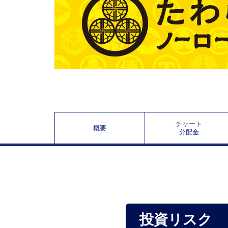
チャート
概要
分配金
投資リスク