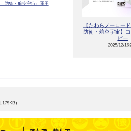
ス 防衛・航空宇宙』運用
【たわらノーロー
防衛・航空宇宙】コ
ビー
2025/12/1
1,179KB）