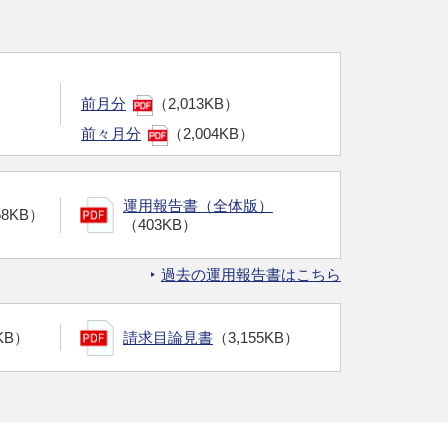
前月分
（2,013KB）
前々月分
（2,004KB）
運用報告書（全体版）
58KB）
（403KB）
過去の運用報告書はこちら
KB）
請求目論見書
（3,155KB）