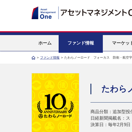
ホーム
ファンド情報
マーケッ
>
ファンド情報
>
たわらノーロード フォーカス 防衛・航空
たわら
商品分類：追加型投
日経新聞掲載名：ス
決算日：毎年2月9日