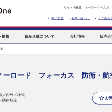
サイト内検索
電子公告
お問い合わせ
よくある
ト
情報
資産形成
について
会社情報
販売会
宇宙
ノーロード フォーカス 防衛・航
信／内外／株式
お
・防衛航空