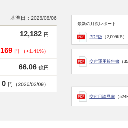
基準日：2026/08/06
最新の月次レポート
12,182
円
PDF版
（2,009KB）
+169
円 （+1.41%）
交付運用報告書
（3
66.06
億円
0
円（2026/02/09）
交付目論見書
（524