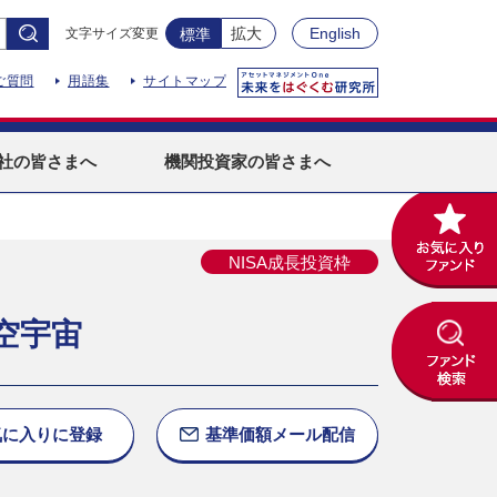
拡大
English
文字サイズ変更
標準
ご質問
用語集
サイトマップ
社
の皆さまへ
機関投資家
の皆さまへ
NISA成長投資枠
空宇宙
気に入りに
登録
基準価額
メール配信