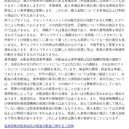
投資信託は、株式や債券等の値動きのある有価証券（外貨建資産には為替リスクもあ
ります）に投資をしますので、市場環境、組入有価証券の発行者に係る信用状況等の
変化により基準価額は変動します。このため、購入金額について元本保証および利回
り保証のいずれもありません。
本ウェブサイトは、アセットマネジメントOne株式会社が信頼できると判断したデー
タにより作成しておりますが、その内容の完全性、正確性について同社が保証するも
のではありません。また、掲載データは過去の実績であり、将来の運用成果を保証す
るものではありません。 本ウェブサイトに掲載されている情報（リンクされている
外部サイトの情報も含む）に基づいて被ったいかなる損害についても一切の責任を負
いません。本ウェブサイトの内容は作成時点のものであり、今後予告なく変更される
場合があります。本ウェブサイトに記載した当社の見通し等は、将来の景気や株価等
の動きを保証するものではありません。
基準価額・分配金再投資基準価額・分配金込み基準価額は信託報酬控除後の価額で
す。当初元本が1口1円のファンドについては1万口当たりの価額を、それ以外のファ
ンドについては1口あたりの価額を表示しています。換金時の費用・税金等は考慮し
ておりません。ただし、ETFの表記している口数については別途ご確認ください。分
配金の表示数値は、基準価額の表示口数当たり課税前の金額です。表示方法について
は、公社債投信は小数点第二位まで、その他のファンドは整数部のみとしているた
め、実際の分配金額と表示上の差異が生じることがあります。
運用状況によっては、分配金額が変わる場合、あるいは分配金が支払われない場合が
あります。投資信託は、預金等や保険契約ではありません。また、預金保険機構およ
び保険契約者保護機構の保護の対象ではありません。加えて証券会社を通して購入し
ていない場合には投資者保護基金の対象にもなりません。購入金額については元本保
証および利回り保証のいずれもありません。投資した資産の価値が減少して購入金額
を下回る場合がありますが、これによる損失は購入者が負担することとなります。
追加型株式投資信託の収益分配金に関するご説明