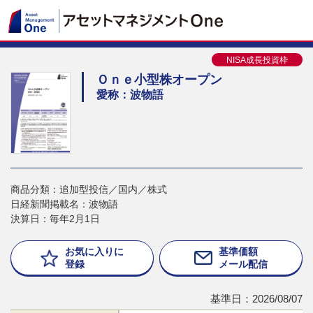
NISA成長投資枠
Ｏｎｅ小型株オープン
愛称：波物語
商品分類：追加型投信／国内／株式
日経新聞掲載名：波物語
決算日：毎年2月1日
お気に入りに
基準価額
登録
メール配信
基準日：2026/08/07