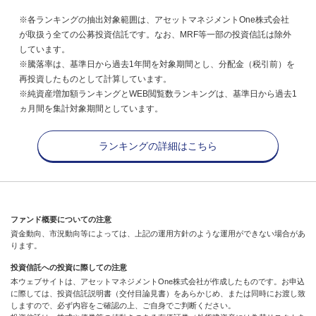
※各ランキングの抽出対象範囲は、アセットマネジメントOne株式会社
が取扱う全ての公募投資信託です。なお、MRF等一部の投資信託は除外
しています。
※騰落率は、基準日から過去1年間を対象期間とし、分配金（税引前）を
再投資したものとして計算しています。
※純資産増加額ランキングとWEB閲覧数ランキングは、基準日から過去1
ヵ月間を集計対象期間としています。
ランキングの詳細はこちら
ファンド概要についての注意
資金動向、市況動向等によっては、上記の運用方針のような運用ができない場合があ
ります。
投資信託への投資に際しての注意
本ウェブサイトは、アセットマネジメントOne株式会社が作成したものです。お申込
に際しては、投資信託説明書（交付目論見書）をあらかじめ、または同時にお渡し致
しますので、必ず内容をご確認の上、ご自身でご判断ください。