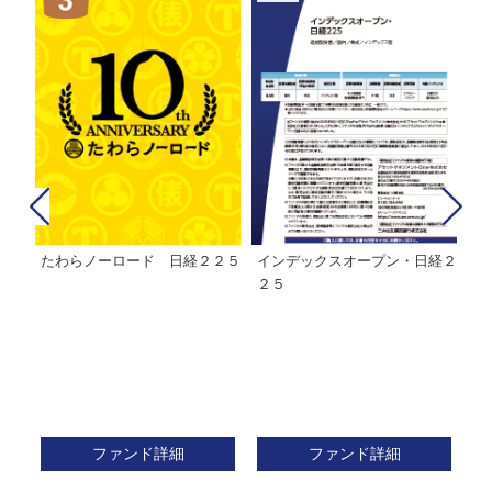
たわらノーロード 日経２２５
インデックスオープン・日経２
Ｍ
株式フ
２５
ン
ファンド詳細
ファンド詳細