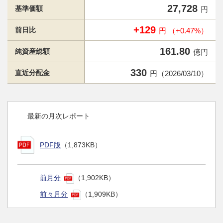
27,728
基準価額
円
+129
前日比
円 （+0.47%）
161.80
純資産総額
億円
330
直近分配金
円（2026/03/10）
最新の月次レポート
PDF版
（1,873KB）
前月分
（1,902KB）
前々月分
（1,909KB）