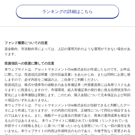
ランキングの詳細はこちら
ファンド概要についての注意
資金動向、市況動向等によっては、上記の運用方針のような運用ができない場合があ
ります。
投資信託への投資に際しての注意
本ウェブサイトは、アセットマネジメントOne株式会社が作成したものです。お申込
に際しては、投資信託説明書（交付目論見書）をあらかじめ、または同時にお渡し致
しますので、必ず内容をご確認の上、ご自身でご判断ください。
投資信託は、株式や債券等の値動きのある有価証券（外貨建資産には為替リスクもあ
ります）に投資をしますので、市場環境、組入有価証券の発行者に係る信用状況等の
変化により基準価額は変動します。このため、購入金額について元本保証および利回
り保証のいずれもありません。
本ウェブサイトは、アセットマネジメントOne株式会社が信頼できると判断したデー
タにより作成しておりますが、その内容の完全性、正確性について同社が保証するも
のではありません。また、掲載データは過去の実績であり、将来の運用成果を保証す
るものではありません。 本ウェブサイトに掲載されている情報（リンクされている
外部サイトの情報も含む）に基づいて被ったいかなる損害についても一切の責任を負
いません。本ウェブサイトの内容は作成時点のものであり、今後予告なく変更される