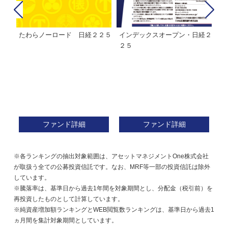
たわらノーロード 日経２２５
インデックスオープン・日経２
Ｍ
株式フ
２５
ン
ファンド詳細
ファンド詳細
※各ランキングの抽出対象範囲は、アセットマネジメントOne株式会社
が取扱う全ての公募投資信託です。なお、MRF等一部の投資信託は除外
しています。
※騰落率は、基準日から過去1年間を対象期間とし、分配金（税引前）を
再投資したものとして計算しています。
※純資産増加額ランキングとWEB閲覧数ランキングは、基準日から過去1
ヵ月間を集計対象期間としています。