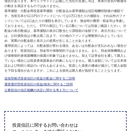
場合があります。本ウェブサイトに記載した当社の見通し等は、将来の景気や株価等
の動きを保証するものではありません。
基準価額・分配金再投資基準価額・分配金込み基準価額は信託報酬控除後の価額で
す。当初元本が1口1円のファンドについては1万口当たりの価額を、それ以外のファ
ンドについては1口あたりの価額を表示しています。換金時の費用・税金等は考慮し
ておりません。ただし、ETFの表記している口数については別途ご確認ください。分
配金の表示数値は、基準価額の表示口数当たり課税前の金額です。表示方法について
は、公社債投信は小数点第二位まで、その他のファンドは整数部のみとしているた
め、実際の分配金額と表示上の差異が生じることがあります。
運用状況によっては、分配金額が変わる場合、あるいは分配金が支払われない場合が
あります。投資信託は、預金等や保険契約ではありません。また、預金保険機構およ
び保険契約者保護機構の保護の対象ではありません。加えて証券会社を通して購入し
ていない場合には投資者保護基金の対象にもなりません。購入金額については元本保
証および利回り保証のいずれもありません。投資した資産の価値が減少して購入金額
を下回る場合がありますが、これによる損失は購入者が負担することとなります。
追加型株式投資信託の収益分配金に関するご説明
通貨選択型投資信託の収益/損失に関するご説明
公募投信の信託報酬の決定に関する考え方について
投資信託に関するお問い合わせは