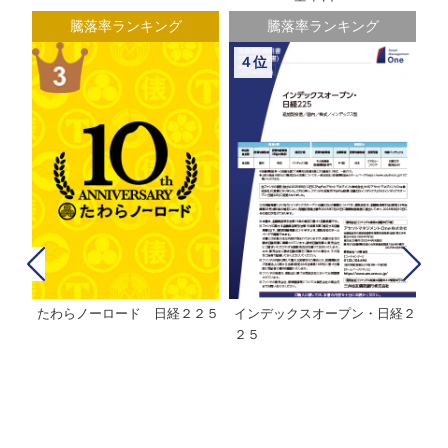
騰落率ランキング
騰落率ランキング
５位
６位
経２
ＭＨＡＭ株式インデックスファ
インデックスミリオン
イ
ンド２２５
ァ