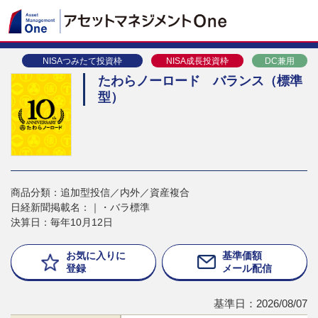
NISAつみたて投資枠
NISA成長投資枠
DC兼用
たわらノーロード バランス（標準
型）
商品分類：追加型投信／内外／資産複合
日経新聞掲載名：｜・バラ標準
決算日：毎年10月12日
お気に入りに
基準価額
登録
メール配信
基準日：2026/08/07