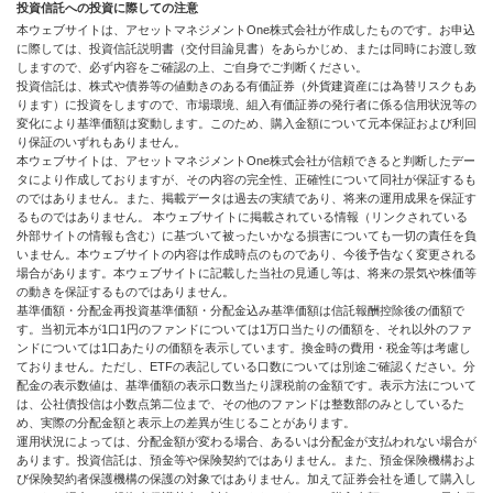
投資信託への投資に際しての注意
本ウェブサイトは、アセットマネジメントOne株式会社が作成したものです。お申込
に際しては、投資信託説明書（交付目論見書）をあらかじめ、または同時にお渡し致
しますので、必ず内容をご確認の上、ご自身でご判断ください。
投資信託は、株式や債券等の値動きのある有価証券（外貨建資産には為替リスクもあ
ります）に投資をしますので、市場環境、組入有価証券の発行者に係る信用状況等の
変化により基準価額は変動します。このため、購入金額について元本保証および利回
り保証のいずれもありません。
本ウェブサイトは、アセットマネジメントOne株式会社が信頼できると判断したデー
タにより作成しておりますが、その内容の完全性、正確性について同社が保証するも
のではありません。また、掲載データは過去の実績であり、将来の運用成果を保証す
るものではありません。 本ウェブサイトに掲載されている情報（リンクされている
外部サイトの情報も含む）に基づいて被ったいかなる損害についても一切の責任を負
いません。本ウェブサイトの内容は作成時点のものであり、今後予告なく変更される
場合があります。本ウェブサイトに記載した当社の見通し等は、将来の景気や株価等
の動きを保証するものではありません。
基準価額・分配金再投資基準価額・分配金込み基準価額は信託報酬控除後の価額で
す。当初元本が1口1円のファンドについては1万口当たりの価額を、それ以外のファ
ンドについては1口あたりの価額を表示しています。換金時の費用・税金等は考慮し
ておりません。ただし、ETFの表記している口数については別途ご確認ください。分
配金の表示数値は、基準価額の表示口数当たり課税前の金額です。表示方法について
は、公社債投信は小数点第二位まで、その他のファンドは整数部のみとしているた
め、実際の分配金額と表示上の差異が生じることがあります。
運用状況によっては、分配金額が変わる場合、あるいは分配金が支払われない場合が
あります。投資信託は、預金等や保険契約ではありません。また、預金保険機構およ
び保険契約者保護機構の保護の対象ではありません。加えて証券会社を通して購入し