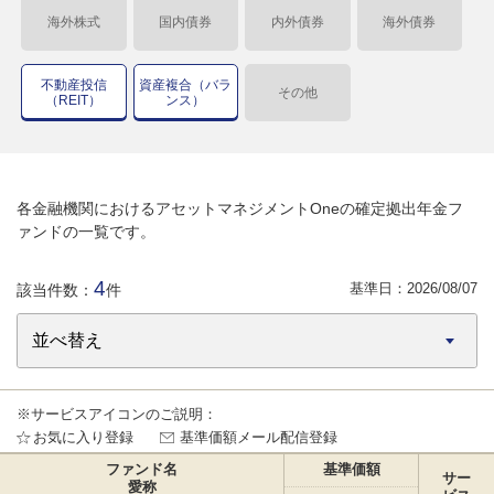
海外株式
国内債券
内外債券
海外債券
不動産投信
資産複合（バラ
その他
（REIT）
ンス）
各金融機関におけるアセットマネジメントOneの確定拠出年金フ
ァンドの一覧です。
4
基準日：
2026/08/07
該当件数：
件
※サービスアイコンのご説明：
お気に入り登録
基準価額メール配信登録
ファンド名
基準価額
サー
愛称