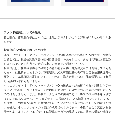
ファンド概要についての注意
資金動向、市況動向等によっては、上記の運用方針のような運用ができない場合があ
ります。
投資信託への投資に際しての注意
本ウェブサイトは、アセットマネジメントOne株式会社が作成したものです。お申込
に際しては、投資信託説明書（交付目論見書）をあらかじめ、または同時にお渡し致
しますので、必ず内容をご確認の上、ご自身でご判断ください。
投資信託は、株式や債券等の値動きのある有価証券（外貨建資産には為替リスクもあ
ります）に投資をしますので、市場環境、組入有価証券の発行者に係る信用状況等の
変化により基準価額は変動します。このため、購入金額について元本保証および利回
り保証のいずれもありません。
本ウェブサイトは、アセットマネジメントOne株式会社が信頼できると判断したデー
タにより作成しておりますが、その内容の完全性、正確性について同社が保証するも
のではありません。また、掲載データは過去の実績であり、将来の運用成果を保証す
るものではありません。 本ウェブサイトに掲載されている情報（リンクされている
外部サイトの情報も含む）に基づいて被ったいかなる損害についても一切の責任を負
いません。本ウェブサイトの内容は作成時点のものであり、今後予告なく変更される
場合があります。本ウェブサイトに記載した当社の見通し等は、将来の景気や株価等