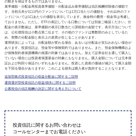
の動きを保証するものではありません。
基準価額・分配金再投資基準価額・分配金込み基準価額は信託報酬控除後の価額で
す。当初元本が1口1円のファンドについては1万口当たりの価額を、それ以外のファ
ンドについては1口あたりの価額を表示しています。換金時の費用・税金等は考慮し
ておりません。ただし、ETFの表記している口数については別途ご確認ください。分
配金の表示数値は、基準価額の表示口数当たり課税前の金額です。表示方法について
は、公社債投信は小数点第二位まで、その他のファンドは整数部のみとしているた
め、実際の分配金額と表示上の差異が生じることがあります。
運用状況によっては、分配金額が変わる場合、あるいは分配金が支払われない場合が
あります。投資信託は、預金等や保険契約ではありません。また、預金保険機構およ
び保険契約者保護機構の保護の対象ではありません。加えて証券会社を通して購入し
ていない場合には投資者保護基金の対象にもなりません。購入金額については元本保
証および利回り保証のいずれもありません。投資した資産の価値が減少して購入金額
を下回る場合がありますが、これによる損失は購入者が負担することとなります。
追加型株式投資信託の収益分配金に関するご説明
通貨選択型投資信託の収益/損失に関するご説明
公募投信の信託報酬の決定に関する考え方について
投資信託に関するお問い合わせは
コールセンターまでお電話ください