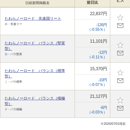
ビス
前日比
日経新聞掲載名
22,837円
たわらノーロード 先進国リート
ロ・先進リー
-126円
（-0.55％）
11,101円
たわらノーロード バランス（堅実
型）
-12円
ロ・バラ堅実
（-0.11％）
15,370円
たわらノーロード バランス（標準
型）
-10円
｜・バラ標準
（-0.07％）
21,127円
たわらノーロード バランス（積極
型）
-6円
ド・バラ積極
（-0.03％）
※2020/07/01現在