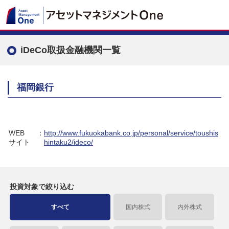
iDeCo取扱金融機関一覧
福岡銀行
WEB
：
http://www.fukuokabank.co.jp/personal/service/toushis
サイト
hintaku2/ideco/
投資対象で
絞り込む
すべて
国内株式
内外株式