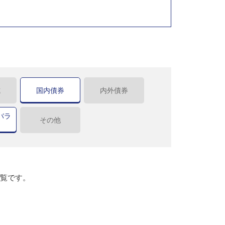
式
国内債券
内外債券
バラ
その他
一覧です。