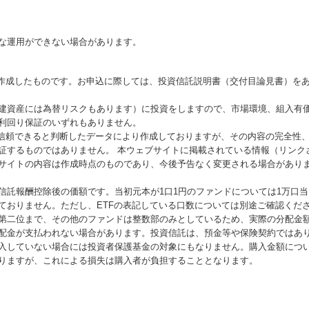
な運用ができない場合があります。
が作成したものです。お申込に際しては、投資信託説明書（交付目論見書）を
建資産には為替リスクもあります）に投資をしますので、市場環境、組入有
利回り保証のいずれもありません。
が信頼できると判断したデータにより作成しておりますが、その内容の完全性
証するものではありません。 本ウェブサイトに掲載されている情報（リンク
サイトの内容は作成時点のものであり、今後予告なく変更される場合があり
信託報酬控除後の価額です。当初元本が1口1円のファンドについては1万口
ておりません。ただし、ETFの表記している口数については別途ご確認くだ
第二位まで、その他のファンドは整数部のみとしているため、実際の分配金
配金が支払われない場合があります。投資信託は、預金等や保険契約ではあ
入していない場合には投資者保護基金の対象にもなりません。購入金額につ
りますが、これによる損失は購入者が負担することとなります。