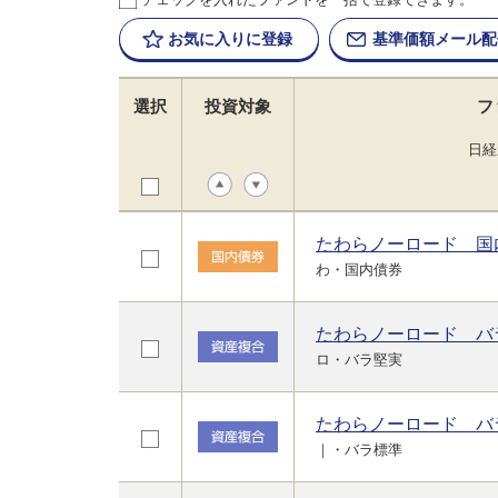
お気に入りに
登録
基準価額
メール配
選択
投資対象
フ
日経
たわらノーロード 国
わ・国内債券
たわらノーロード バ
ロ・バラ堅実
たわらノーロード バ
｜・バラ標準