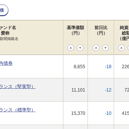
信
ァンド名
基準価額
前日比
純資
愛称
（円）
（円）
総
（億
新聞掲載名
内債券
8,655
-18
226
ランス（堅実型）
11,101
-12
72
ランス（標準型）
15,370
-10
415