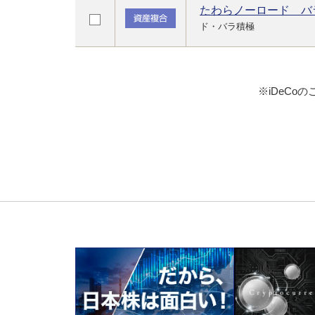
たわらノーロード バ
ド・バラ積極
※iDeC