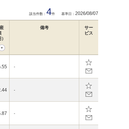
4
2026/08/07
該当件数：
件
基準日：
産
備考
サー
額
ビス
円）
.55
-
.44
-
.87
-