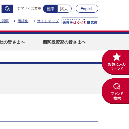
拡大
English
文字サイズ変更
標準
ご質問
用語集
サイトマップ
社
の皆さまへ
機関投資家
の皆さまへ