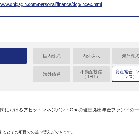
/www.shigagin.com/personal/finance/dcp/index.html
国内株式
内外株式
海外株
不動産投信
資産複合（
海外債券
（REIT）
ンス）
関におけるアセットマネジメントOneの確定拠出年金ファンドの
するとその項目での並べ替えができます。