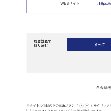
WEB
サイト
：
https:/
投資対象で
すべて
絞り込む
各金融機
※タイトル項目の下の三角ボタン（
）をクリック
チェックを入れたファンドを一括で登録できます。