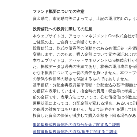
ファンド概要についての注意
資金動向、市況動向等によっては、上記の運用方針のよう
投資信託への投資に際しての注意
本ウェブサイトは、アセットマネジメントOne株式会社
ご確認の上、ご自身でご判断ください。
投資信託は、株式や債券等の値動きのある有価証券（外貨
変動します。このため、購入金額について元本保証および
本ウェブサイトは、アセットマネジメントOne株式会社
た、掲載データは過去の実績であり、将来の運用成果を保
かなる損害についても一切の責任を負いません。本ウェブ
の景気や株価等の動きを保証するものではありません。
基準価額・分配金再投資基準価額・分配金込み基準価額は
の価額を表示しています。換金時の費用・税金等は考慮し
前の金額です。表示方法については、公社債投信は小数点
運用状況によっては、分配金額が変わる場合、あるいは分
の保護の対象ではありません。加えて証券会社を通して購
投資した資産の価値が減少して購入金額を下回る場合があ
追加型株式投資信託の収益分配金に関するご説明
通貨選択型投資信託の収益/損失に関するご説明