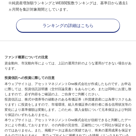
※純資産増加額ランキングとWEB閲覧数ランキングは、基準日から過去1
ヵ月間を集計対象期間としています。
ランキングの詳細はこちら
ファンド概要についての注意
資金動向、市況動向等によっては、上記の運用方針のような運用ができない場合があ
ります。
投資信託への投資に際しての注意
本ウェブサイトは、アセットマネジメントOne株式会社が作成したものです。お申込
に際しては、投資信託説明書（交付目論見書）をあらかじめ、または同時にお渡し致
しますので、必ず内容をご確認の上、ご自身でご判断ください。
投資信託は、株式や債券等の値動きのある有価証券（外貨建資産には為替リスクもあ
ります）に投資をしますので、市場環境、組入有価証券の発行者に係る信用状況等の
変化により基準価額は変動します。このため、購入金額について元本保証および利回
り保証のいずれもありません。
本ウェブサイトは、アセットマネジメントOne株式会社が信頼できると判断したデー
タにより作成しておりますが、その内容の完全性、正確性について同社が保証するも
のではありません。また、掲載データは過去の実績であり、将来の運用成果を保証す
るものではありません。 本ウェブサイトに掲載されている情報（リンクされている