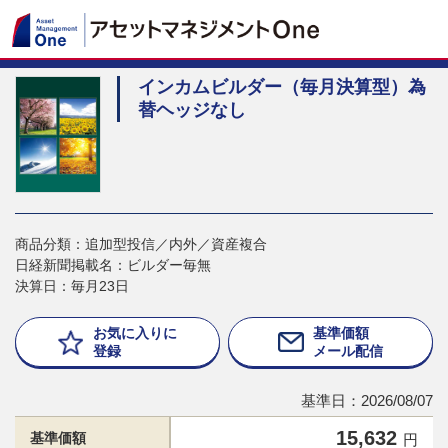
インカムビルダー（毎月決算型）為
替ヘッジなし
商品分類：追加型投信／内外／資産複合
日経新聞掲載名：ビルダー毎無
決算日：毎月23日
お気に入りに
基準価額
登録
メール配信
基準日：2026/08/07
15,632
基準価額
円