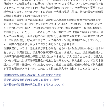
外部サイトの情報も含む）に基づいて被ったいかなる損害についても一切の責任を負
いません。本ウェブサイトの内容は作成時点のものであり、今後予告なく変更される
場合があります。本ウェブサイトに記載した当社の見通し等は、将来の景気や株価等
の動きを保証するものではありません。
基準価額・分配金再投資基準価額・分配金込み基準価額は信託報酬控除後の価額で
す。当初元本が1口1円のファンドについては1万口当たりの価額を、それ以外のファ
ンドについては1口あたりの価額を表示しています。換金時の費用・税金等は考慮し
ておりません。ただし、ETFの表記している口数については別途ご確認ください。分
配金の表示数値は、基準価額の表示口数当たり課税前の金額です。表示方法について
は、公社債投信は小数点第二位まで、その他のファンドは整数部のみとしているた
め、実際の分配金額と表示上の差異が生じることがあります。
運用状況によっては、分配金額が変わる場合、あるいは分配金が支払われない場合が
あります。投資信託は、預金等や保険契約ではありません。また、預金保険機構およ
び保険契約者保護機構の保護の対象ではありません。加えて証券会社を通して購入し
ていない場合には投資者保護基金の対象にもなりません。購入金額については元本保
証および利回り保証のいずれもありません。投資した資産の価値が減少して購入金額
を下回る場合がありますが、これによる損失は購入者が負担することとなります。
追加型株式投資信託の収益分配金に関するご説明
通貨選択型投資信託の収益/損失に関するご説明
公募投信の信託報酬の決定に関する考え方について