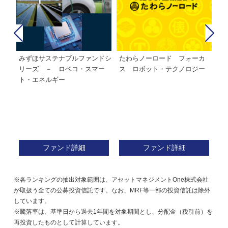
みずほサステナブルファンドシ
たわらノーロード フォーカ
た
株式フ
リーズ － ロベコ・スマー
ス ロボット・テクノロジー
ト・エネルギー
ファンド詳細
ファンド詳細
※各ランキングの抽出対象範囲は、アセットマネジメントOne株式会社
が取扱う全ての公募投資信託です。なお、MRF等一部の投資信託は除外
しています。
※騰落率は、基準日から過去1年間を対象期間とし、分配金（税引前）を
再投資したものとして計算しています。