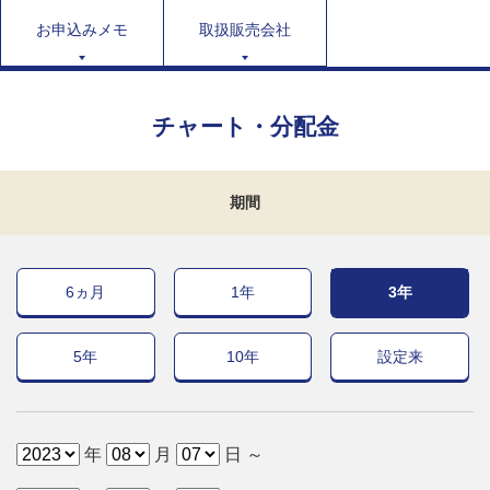
お申込みメモ
取扱販売会社
チャート・分配金
期間
6ヵ月
1年
3年
5年
10年
設定来
年
月
日 ～