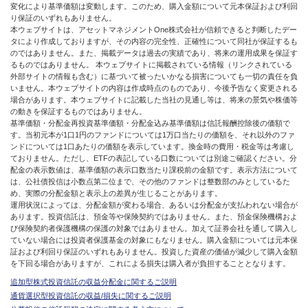
変化により基準価額は変動します。このため、購入金額について元本保証および利回
り保証のいずれもありません。
本ウェブサイトは、アセットマネジメントOne株式会社が信頼できると判断したデー
タにより作成しておりますが、その内容の完全性、正確性について同社が保証するも
のではありません。また、掲載データは過去の実績であり、将来の運用成果を保証す
るものではありません。 本ウェブサイトに掲載されている情報（リンクされている
外部サイトの情報も含む）に基づいて被ったいかなる損害についても一切の責任を負
いません。本ウェブサイトの内容は作成時点のものであり、今後予告なく変更される
場合があります。本ウェブサイトに記載した当社の見通し等は、将来の景気や株価等
の動きを保証するものではありません。
基準価額・分配金再投資基準価額・分配金込み基準価額は信託報酬控除後の価額で
す。当初元本が1口1円のファンドについては1万口当たりの価額を、それ以外のファ
ンドについては1口あたりの価額を表示しています。換金時の費用・税金等は考慮し
ておりません。ただし、ETFの表記している口数については別途ご確認ください。分
配金の表示数値は、基準価額の表示口数当たり課税前の金額です。表示方法について
は、公社債投信は小数点第二位まで、その他のファンドは整数部のみとしているた
め、実際の分配金額と表示上の差異が生じることがあります。
運用状況によっては、分配金額が変わる場合、あるいは分配金が支払われない場合が
あります。投資信託は、預金等や保険契約ではありません。また、預金保険機構およ
び保険契約者保護機構の保護の対象ではありません。加えて証券会社を通して購入し
ていない場合には投資者保護基金の対象にもなりません。購入金額については元本保
証および利回り保証のいずれもありません。投資した資産の価値が減少して購入金額
を下回る場合がありますが、これによる損失は購入者が負担することとなります。
追加型株式投資信託の収益分配金に関するご説明
通貨選択型投資信託の収益/損失に関するご説明