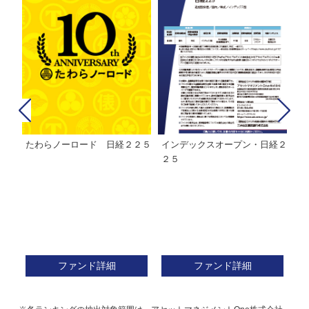
たわらノーロード 日経２２５
インデックスオープン・日経２
Ｍ
株式フ
２５
ン
ファンド詳細
ファンド詳細