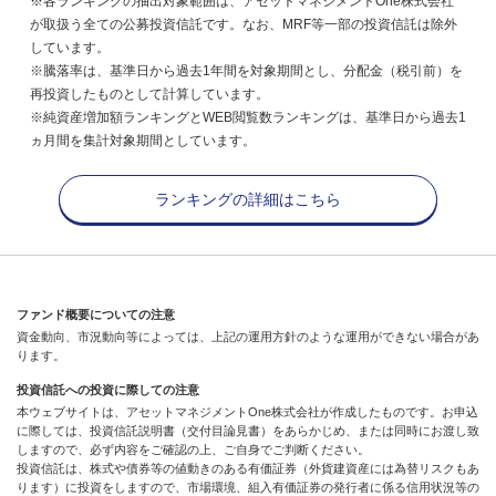
※各ランキングの抽出対象範囲は、アセットマネジメントOne株式会社
が取扱う全ての公募投資信託です。なお、MRF等一部の投資信託は除外
しています。
※騰落率は、基準日から過去1年間を対象期間とし、分配金（税引前）を
再投資したものとして計算しています。
※純資産増加額ランキングとWEB閲覧数ランキングは、基準日から過去1
ヵ月間を集計対象期間としています。
ランキングの詳細はこちら
ファンド概要についての注意
資金動向、市況動向等によっては、上記の運用方針のような運用ができない場合があ
ります。
投資信託への投資に際しての注意
本ウェブサイトは、アセットマネジメントOne株式会社が作成したものです。お申込
に際しては、投資信託説明書（交付目論見書）をあらかじめ、または同時にお渡し致
しますので、必ず内容をご確認の上、ご自身でご判断ください。
投資信託は、株式や債券等の値動きのある有価証券（外貨建資産には為替リスクもあ
ります）に投資をしますので、市場環境、組入有価証券の発行者に係る信用状況等の