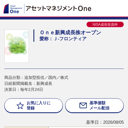
NISA成長投資枠
Ｏｎｅ新興成長株オープン
愛称：Ｊ-フロンティア
商品分類：追加型投信／国内／株式
日経新聞掲載名：新興成長
決算日：毎年2月24日
お気に入りに
基準価額
登録
メール配信
基準日：2026/08/05