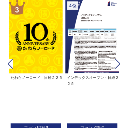
４位
たわらノーロード 日経２２５
インデックスオープン・日経２
Ｍ
株式フ
２５
ン
ファンド詳細
ファンド詳細