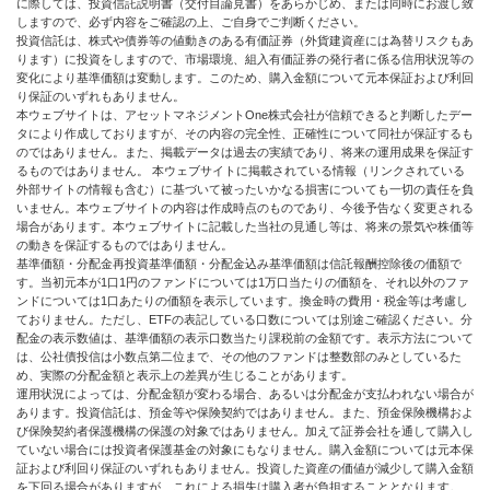
に際しては、投資信託説明書（交付目論見書）をあらかじめ、または同時にお渡し致
しますので、必ず内容をご確認の上、ご自身でご判断ください。
投資信託は、株式や債券等の値動きのある有価証券（外貨建資産には為替リスクもあ
ります）に投資をしますので、市場環境、組入有価証券の発行者に係る信用状況等の
変化により基準価額は変動します。このため、購入金額について元本保証および利回
り保証のいずれもありません。
本ウェブサイトは、アセットマネジメントOne株式会社が信頼できると判断したデー
タにより作成しておりますが、その内容の完全性、正確性について同社が保証するも
のではありません。また、掲載データは過去の実績であり、将来の運用成果を保証す
るものではありません。 本ウェブサイトに掲載されている情報（リンクされている
外部サイトの情報も含む）に基づいて被ったいかなる損害についても一切の責任を負
いません。本ウェブサイトの内容は作成時点のものであり、今後予告なく変更される
場合があります。本ウェブサイトに記載した当社の見通し等は、将来の景気や株価等
の動きを保証するものではありません。
基準価額・分配金再投資基準価額・分配金込み基準価額は信託報酬控除後の価額で
す。当初元本が1口1円のファンドについては1万口当たりの価額を、それ以外のファ
ンドについては1口あたりの価額を表示しています。換金時の費用・税金等は考慮し
ておりません。ただし、ETFの表記している口数については別途ご確認ください。分
配金の表示数値は、基準価額の表示口数当たり課税前の金額です。表示方法について
は、公社債投信は小数点第二位まで、その他のファンドは整数部のみとしているた
め、実際の分配金額と表示上の差異が生じることがあります。
運用状況によっては、分配金額が変わる場合、あるいは分配金が支払われない場合が
あります。投資信託は、預金等や保険契約ではありません。また、預金保険機構およ
び保険契約者保護機構の保護の対象ではありません。加えて証券会社を通して購入し
ていない場合には投資者保護基金の対象にもなりません。購入金額については元本保
証および利回り保証のいずれもありません。投資した資産の価値が減少して購入金額
を下回る場合がありますが、これによる損失は購入者が負担することとなります。