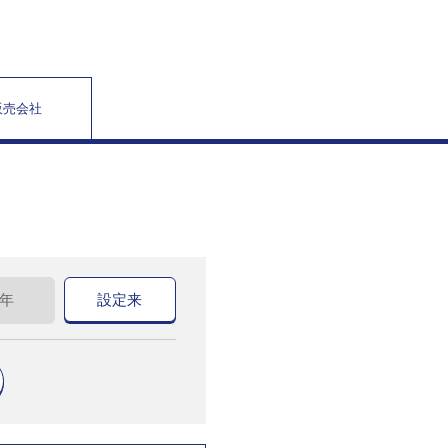
販売会社
0年
設定来