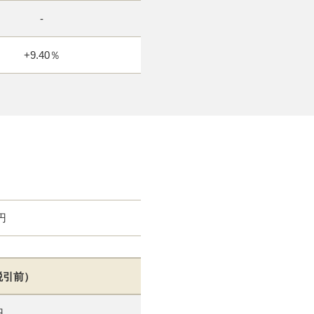
-
+9.40％
円
税引前）
円