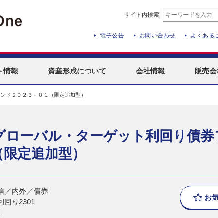
サイト内検索
電子公告
お問い合わせ
よくある
ト
情報
資産形成
について
会社情報
販売会
ァンド２０２３－０１（限定追加型）
グローバル・ターゲット利回り債券
（限定追加型）
信／内外／債券
お
回り2301
日