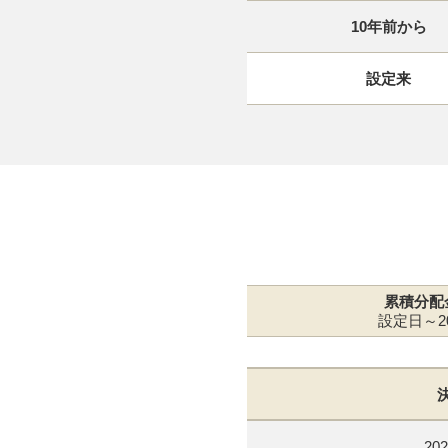
10年前から
設定来
累積分配
設定日～20
202