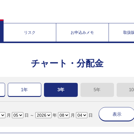
リスク
お申込みメモ
取扱
チャート・分配金
1年
3年
5年
1
表示
月
日 ～
年
月
日