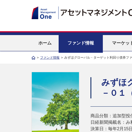
ホーム
ファンド情報
マーケッ
>
ファンド情報
>
みずほグローバル・ターゲット利回り債券フ
みずほ
－０１
商品分類：追加型投
日経新聞掲載名：み利
決算日：毎年2月15