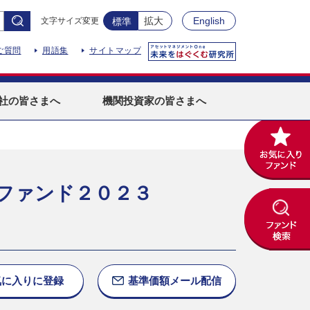
拡大
English
文字サイズ変更
標準
ご質問
用語集
サイトマップ
社
の皆さまへ
機関投資家
の皆さまへ
ファンド２０２３
気に入りに
登録
基準価額
メール配信