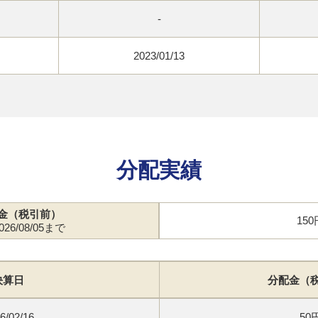
-
2023/01/13
分配実績
金（税引前）
150
26/08/05まで
決算日
分配金（
6/02/16
50