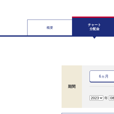
チャート
概要
分配金
6ヵ月
期間
年