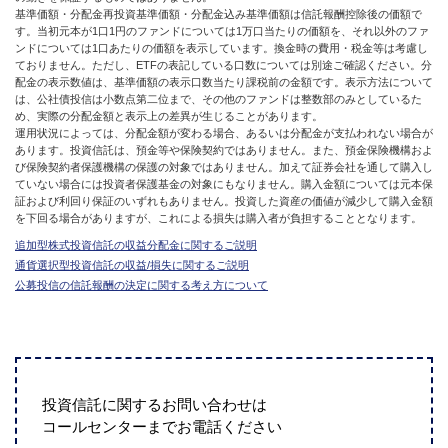
基準価額・分配金再投資基準価額・分配金込み基準価額は信託報酬控除後の価額で
す。当初元本が1口1円のファンドについては1万口当たりの価額を、それ以外のファ
ンドについては1口あたりの価額を表示しています。換金時の費用・税金等は考慮し
ておりません。ただし、ETFの表記している口数については別途ご確認ください。分
配金の表示数値は、基準価額の表示口数当たり課税前の金額です。表示方法について
は、公社債投信は小数点第二位まで、その他のファンドは整数部のみとしているた
め、実際の分配金額と表示上の差異が生じることがあります。
運用状況によっては、分配金額が変わる場合、あるいは分配金が支払われない場合が
あります。投資信託は、預金等や保険契約ではありません。また、預金保険機構およ
び保険契約者保護機構の保護の対象ではありません。加えて証券会社を通して購入し
ていない場合には投資者保護基金の対象にもなりません。購入金額については元本保
証および利回り保証のいずれもありません。投資した資産の価値が減少して購入金額
を下回る場合がありますが、これによる損失は購入者が負担することとなります。
追加型株式投資信託の収益分配金に関するご説明
通貨選択型投資信託の収益/損失に関するご説明
公募投信の信託報酬の決定に関する考え方について
投資信託に関するお問い合わせは
コールセンターまでお電話ください