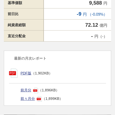
9,588
基準価額
円
-9
前日比
円 （-0.09%）
72.12
純資産総額
億円
-
直近分配金
円（-）
最新の月次レポート
PDF版
（1,902KB）
前月分
（1,896KB）
前々月分
（1,899KB）