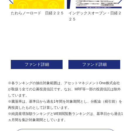
たわらノーロード 日経２２５
インデックスオープン・日経２
Ｍ
株式フ
２５
ン
ファンド詳細
ファンド詳細
※各ランキングの抽出対象範囲は、アセットマネジメントOne株式会社
が取扱う全ての公募投資信託です。なお、MRF等一部の投資信託は除外
しています。
※騰落率は、基準日から過去1年間を対象期間とし、分配金（税引前）を
再投資したものとして計算しています。
※純資産増加額ランキングとWEB閲覧数ランキングは、基準日から過去1
ヵ月間を集計対象期間としています。