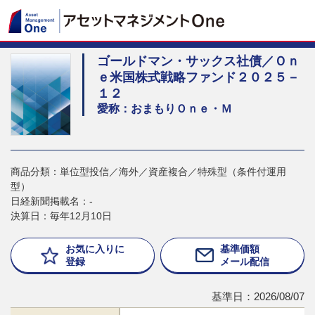
ゴールドマン・サックス社債／Ｏｎ
ｅ米国株式戦略ファンド２０２５－
１２
愛称：おまもりＯｎｅ・Ｍ
商品分類：単位型投信／海外／資産複合／特殊型（条件付運用
型）
日経新聞掲載名：-
決算日：毎年12月10日
お気に入りに
基準価額
登録
メール配信
基準日：2026/08/07