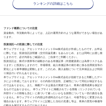
ランキングの詳細はこちら
ファンド概要についての注意
資金動向、市況動向等によっては、上記の運用方針のような運用ができない場合があ
ります。
投資信託への投資に際しての注意
本ウェブサイトは、アセットマネジメントOne株式会社が作成したものです。お申込
に際しては、投資信託説明書（交付目論見書）をあらかじめ、または同時にお渡し致
しますので、必ず内容をご確認の上、ご自身でご判断ください。
投資信託は、株式や債券等の値動きのある有価証券（外貨建資産には為替リスクもあ
ります）に投資をしますので、市場環境、組入有価証券の発行者に係る信用状況等の
変化により基準価額は変動します。このため、購入金額について元本保証および利回
り保証のいずれもありません。
本ウェブサイトは、アセットマネジメントOne株式会社が信頼できると判断したデー
タにより作成しておりますが、その内容の完全性、正確性について同社が保証するも
のではありません。また、掲載データは過去の実績であり、将来の運用成果を保証す
るものではありません。 本ウェブサイトに掲載されている情報（リンクされている
外部サイトの情報も含む）に基づいて被ったいかなる損害についても一切の責任を負
いません。本ウェブサイトの内容は作成時点のものであり、今後予告なく変更される
場合があります。本ウェブサイトに記載した当社の見通し等は、将来の景気や株価等
の動きを保証するものではありません。