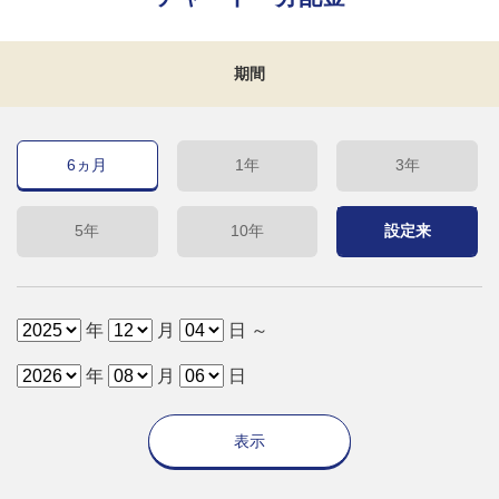
期間
6ヵ月
1年
3年
5年
10年
設定来
年
月
日 ～
年
月
日
表示