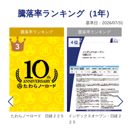
騰落率ランキング（1年）
基準日：2026/07/31
騰落率ランキング
騰落率ランキング
４位
たわらノーロード 日経２２５
インデックスオープン・日経２
Ｍ
株式フ
２５
ン