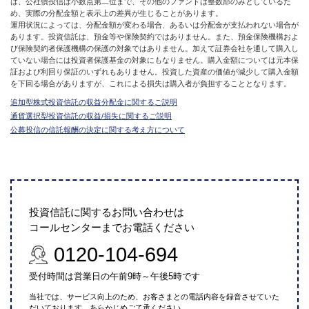
は、公社債投信は小数点第二位まで、その他のファンドは整数部のみとしているた
め、実際の分配金額と表示上の差異が生じることがあります。
運用状況によっては、分配金額が変わる場合、あるいは分配金が支払われない場合が
あります。投資信託は、預金等や保険契約ではありません。また、預金保険機構およ
び保険契約者保護機構の保護の対象ではありません。加えて証券会社を通して購入し
ていない場合には投資者保護基金の対象にもなりません。購入金額については元本保
証および利回り保証のいずれもありません。投資した資産の価値が減少して購入金額
を下回る場合がありますが、これによる損失は購入者が負担することとなります。
追加型株式投資信託の収益分配金に関するご説明
通貨選択型投資信託の収益/損失に関するご説明
公募投信の信託報酬の決定に関する考え方について
投資信託に関するお問い合わせは
コールセンターまでお電話ください
0120-104-694
受付時間は営業日の午前9時～午後5時です
当社では、サービス向上のため、お客さまとの電話内容を録音させていた
だいております。あらかじめご了承ください。