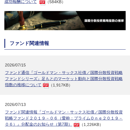
成功報酬について
（584KB）
ファンド関連情報
2026/07/15
ファンド通信『ゴールドマン・サックス社債／国際分散投資戦略
ファンドシリーズ』足もとのマーケット動向と国際分散投資戦略
指数の推移について
（1,917KB）
2026/07/13
ファンド関連情報『ゴールドマン・サックス社債／国際分散投資
戦略ファンド２０１９－０６（愛称：プライムＯｎｅ２０１９－
０６）』分配金のお知らせ（第7期）
（1,226KB）