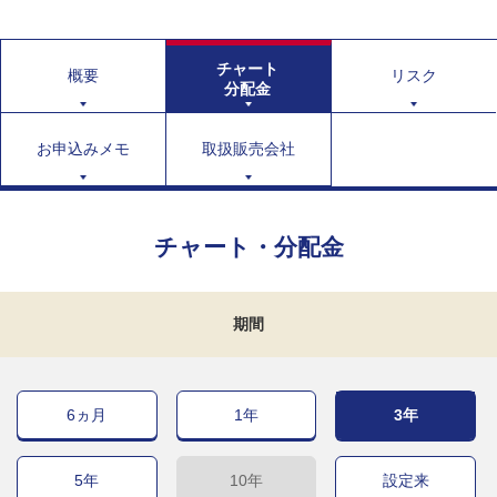
チャート
概要
リスク
分配金
お申込みメモ
取扱販売会社
チャート・分配金
期間
6ヵ月
1年
3年
5年
10年
設定来