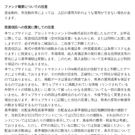
ファンド概要についての注意
資金動向、市況動向等によっては、上記の運用方針のような運用ができない場合があ
ります。
投資信託への投資に際しての注意
本ウェブサイトは、アセットマネジメントOne株式会社が作成したものです。お申込
に際しては、投資信託説明書（交付目論見書）をあらかじめ、または同時にお渡し致
しますので、必ず内容をご確認の上、ご自身でご判断ください。
投資信託は、株式や債券等の値動きのある有価証券（外貨建資産には為替リスクもあ
ります）に投資をしますので、市場環境、組入有価証券の発行者に係る信用状況等の
変化により基準価額は変動します。このため、購入金額について元本保証および利回
り保証のいずれもありません。
本ウェブサイトは、アセットマネジメントOne株式会社が信頼できると判断したデー
タにより作成しておりますが、その内容の完全性、正確性について同社が保証するも
のではありません。また、掲載データは過去の実績であり、将来の運用成果を保証す
るものではありません。 本ウェブサイトに掲載されている情報（リンクされている
外部サイトの情報も含む）に基づいて被ったいかなる損害についても一切の責任を負
いません。本ウェブサイトの内容は作成時点のものであり、今後予告なく変更される
場合があります。本ウェブサイトに記載した当社の見通し等は、将来の景気や株価等
の動きを保証するものではありません。
基準価額・分配金再投資基準価額・分配金込み基準価額は信託報酬控除後の価額で
す。当初元本が1口1円のファンドについては1万口当たりの価額を、それ以外のファ
ンドについては1口あたりの価額を表示しています。換金時の費用・税金等は考慮し
ておりません。ただし、ETFの表記している口数については別途ご確認ください。分
配金の表示数値は、基準価額の表示口数当たり課税前の金額です。表示方法について