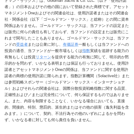
ドマン・サックス」は、Goldman Sachs & Co. LLC.（以下「使用許諾
者」）の日本およびその他の国において登録された商標です。アセット
マネジメントOneおよびその関連会社は、使用許諾者またはその関連会
社・関係会社（以下「ゴールドマン・サックス」と総称）との間に資本
関係はありません。ゴールドマン・サックスは、当ファンドの設定また
は販売に何らの責任も有しておらず、当ファンドの設定または販売にこ
れまで関与したこともありません。ゴールドマン・サックスは、当ファ
ンドの
受益者
または公衆に対し、
有価証券
一般もしくは当ファンドへの
投資の適否、当ファンドが一般市場もしくは
指数
実績を追跡する能力の
有無もしくは投資
リターン
を提供する能力の有無に関して、明示的か黙
示的かを問わず、いかなる表明または保証も行っておりません。使用許
諾者とアセットマネジメントOneの関係は、当ファンドに関する使用許
諾者の商標の使用許諾に限られます。指数計算機関（Solactive社）また
は参照戦略スポンサー（ゴールドマン・サックス・インターナショナ
ル）およびそれらの関連会社は、国際分散投資戦略指数に関する品質、
正確性および／または完全性について、何ら保証するものではありませ
ん。また、内容を制限することなく、いかなる場合においても、直接
的、間接的、特別、懲罰的、派生的またはその他の損害（逸失利益を含
みます。）について、契約、不法行為その他のいずれによるかを問わ
ず、いかなる者に対しても何ら責任を負いません。