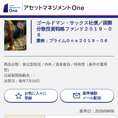
ゴールドマン・サックス社債／国際
分散投資戦略ファンド２０１９－０
６
愛称：プライムＯｎｅ２０１９－０６
商品分類：単位型投信／内外／資産複合／特殊型（条件付運用
型）
日経新聞掲載名：-
決算日：毎年7月10日
お気に入りに
基準価額
登録
メール配信
基準日：2026/08/06